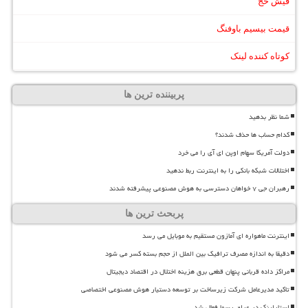
فیش حج
قیمت بیسیم باوفنگ
کوتاه کننده لینک
پربیننده ترین ها
شما نظر بدهید
کدام حساب ها حذف شدند؟
دولت آمریکا سهام اوپن ای آی را می خرد
اختلالات شبکه بانکی را به اینترنت ربط ندهید
رهبران جی ۷ خواهان دسترسی به هوش مصنوعی پیشرفته شدند
پربحث ترین ها
اینترنت ماهواره ای آمازون مستقیم به موبایل می رسد
دقیقا به اندازه مصرف ترافیک بین الملل از حجم بسته کسر می شود
مراکز داده قربانی پنهان قطعی برق هزینه اختلال در اقتصاد دیجیتال
تاکید مدیرعامل شرکت زیرساخت بر توسعه دستیار هوش مصنوعی اختصاصی
استارلینک در عراق رسما فعال شد