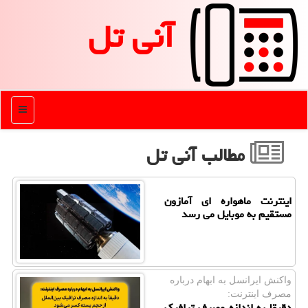
آنی تل
منو
مطالب آنی تل
اینترنت ماهواره ای آمازون
مستقیم به موبایل می رسد
واكنش ایرانسل به ابهام درباره
مصرف اینترنت:
دقیقا به اندازه مصرف ترافیک