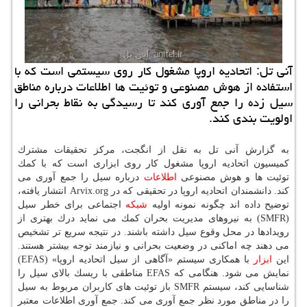
آنی تل: اتحادیه اروپا مشغول كار روی سیستمی است كه با
استفاده از هوش مصنوعی و توئیت ها اطلاعات درباره مناطق
سیل زده را جمع آوری كند تا رسیدگی به نقاط بحرانی را
اولویت بندی كند.
به گزارش آنی تل به نقل از انگجت، مركز تحقیقات مشترك
كمیسیون اتحادیه اروپا مشغول كار روی ابزاری است كه با كمك
توئیت ها و هوش مصنوعی
اطلاعات
درباره سیل را جمع آوری می
كند. دانشمندان اتحادیه اروپا در تحقیقی كه در Arvix.org انتشار یافته،
توضیح داده اند چگونه نمونه اولیه
شبكه
اجتماعی برای خطر سیل
(SMFR) به نیروهای مدیریت بحران كمك می نماید درك بهتری از
رویدادها در محل وقوع سیل داشته باشند. در نتیجه سریع تر تشخیص
می دهند چه اماكنی در وضعیت بحرانی و نیازمند توجه بیشتر هستند.
این
ابزار
با همكاری سیستم «آگاهی از سیل اتحادیه اروپا» (EFAS)
نمایش می شود. هنگامی كه EFAS مناطقی با ریسك بالای سیل را
شناسایی كند، سیستم SMFR باز توئیت های كاربران مربوط به سیل
را در مناطق مورد نظر جمع آوری می كند. جمع آوری اطلاعات معتبر