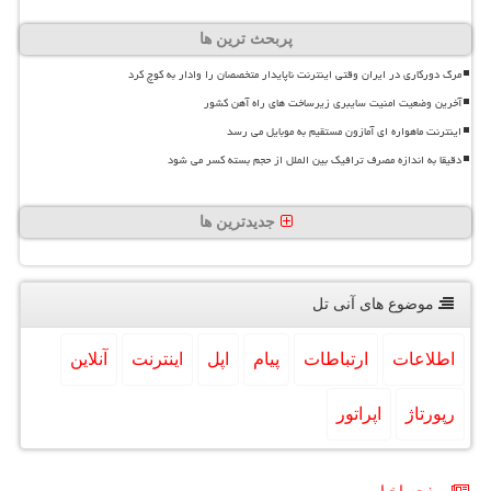
پربحث ترین ها
مرگ دورکاری در ایران وقتی اینترنت ناپایدار متخصصان را وادار به کوچ کرد
آخرین وضعیت امنیت سایبری زیرساخت های راه آهن کشور
اینترنت ماهواره ای آمازون مستقیم به موبایل می رسد
دقیقا به اندازه مصرف ترافیک بین الملل از حجم بسته کسر می شود
جدیدترین ها
موضوع های آنی تل
اطلاعات
ارتباطات
پیام
اپل
اینترنت
آنلاین
رپورتاژ
اپراتور