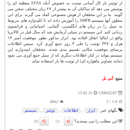
از توئیتر باز كار آسانی نیست به خصوص آنكه EFAS منطقه ای را
پوشش می دهد كه ساكنان آن به بیشتر از ۲۷ زبان مختلف سخن می
گویند. بنا بر این محققان از هوش مصنوعی كمك می گیرند. برای این
منظور آنها سیستم SMFR را آموزش داده اند تا كلیدواژه های مربوط
به سیل را در زبان های انگلیسی، آلمانی، اسپانیایی و فرانسوی
ردیابی كنند. این سیستم در سیلی آزمایش شد كه سال قبل در كالابریا
واقع در ایتالیا اتفاق افتاده بود. ابزار مذكور بطور موفقیت آمیز ۱۴
هزار و ۳۴۷ توئیت را طی ۳ روز جمع آوری كرد. سپس اطلاعات
برمبنای موقعیت مكانی تقسیم بندی شدند. محققان امیدوارند این
سیستم بتواند در كنار اطلاعات دیگری كه از سیل جمع آوری می شود
(مانند تصاویر ماهواره ای) از توئیت ها باز استفاده نماید.
منبع:
آنی تل
1398/02/07
15:02:31
4662
5
/
5.0
تگهای خبر:
ابزار
,
اطلاعات
,
توئیتر
,
سیستم
این مطلب را می پسندید؟
(0)
(1)