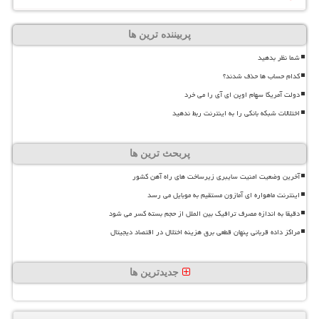
پربیننده ترین ها
شما نظر بدهید
کدام حساب ها حذف شدند؟
دولت آمریکا سهام اوپن ای آی را می خرد
اختلالات شبکه بانکی را به اینترنت ربط ندهید
پربحث ترین ها
آخرین وضعیت امنیت سایبری زیرساخت های راه آهن کشور
اینترنت ماهواره ای آمازون مستقیم به موبایل می رسد
دقیقا به اندازه مصرف ترافیک بین الملل از حجم بسته کسر می شود
مراکز داده قربانی پنهان قطعی برق هزینه اختلال در اقتصاد دیجیتال
جدیدترین ها