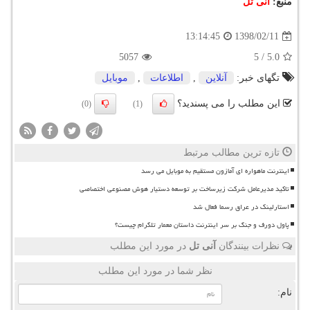
منبع:
آنی تل
1398/02/11
13:14:45
5057
5
/
5.0
تگهای خبر:
آنلاین
,
اطلاعات
,
موبایل
این مطلب را می پسندید؟
(0)
(1)
تازه ترین مطالب مرتبط
اینترنت ماهواره ای آمازون مستقیم به موبایل می رسد
تاکید مدیرعامل شرکت زیرساخت بر توسعه دستیار هوش مصنوعی اختصاصی
استارلینک در عراق رسما فعال شد
پاول دورف و جنگ بر سر اینترنت داستان معمار تلگرام چیست؟
نظرات بینندگان
آنی تل
در مورد این مطلب
نظر شما در مورد این مطلب
نام: