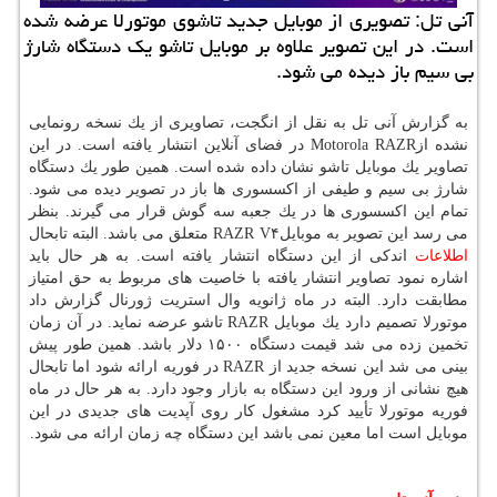
آنی تل: تصویری از موبایل جدید تاشوی موتورلا عرضه شده
است. در این تصویر علاوه بر موبایل تاشو یك دستگاه شارژ
بی سیم باز دیده می شود.
به گزارش آنی تل به نقل از انگجت، تصاویری از یك نسخه رونمایی
نشده ازMotorola RAZR در فضای آنلاین انتشار یافته است. در این
تصاویر یك موبایل تاشو نشان داده شده است. همین طور یك دستگاه
شارژ بی سیم و طیفی از اكسسوری ها باز در تصویر دیده می شود.
تمام این اكسسوری ها در یك جعبه سه گوش قرار می گیرند. بنظر
می رسد این تصویر به موبایلRAZR V۴ متعلق می باشد. البته تابحال
اطلاعات
اندكی از این دستگاه انتشار یافته است. به هر حال باید
اشاره نمود تصاویر انتشار یافته با خاصیت های مربوط به حق امتیاز
مطابقت دارد. البته در ماه ژانویه وال استریت ژورنال گزارش داد
موتورلا تصمیم دارد یك موبایل RAZR تاشو عرضه نماید. در آن زمان
تخمین زده می شد قیمت دستگاه ۱۵۰۰ دلار باشد. همین طور پیش
بینی می شد این نسخه جدید از RAZR در فوریه ارائه شود اما تابحال
هیچ نشانی از ورود این دستگاه به بازار وجود دارد. به هر حال در ماه
فوریه موتورلا تأیید كرد مشغول كار روی آپدیت های جدیدی در این
موبایل است اما معین نمی باشد این دستگاه چه زمان ارائه می شود.