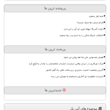
پربیننده ترین ها
شما نظر بدهید
کدام حساب ها حذف شدند؟
دولت آمریکا سهام اوپن ای آی را می خرد
اختلالات شبکه بانکی را به اینترنت ربط ندهید
پربحث ترین ها
هوش مصنوعی علی بابا هم پولی می شود
مرگ دورکاری در ایران وقتی اینترنت ناپایدار متخصصان را وادار به کوچ کرد
آخرین وضعیت امنیت سایبری زیرساخت های راه آهن کشور
اینترنت ماهواره ای آمازون مستقیم به موبایل می رسد
جدیدترین ها
موضوع های آنی تل