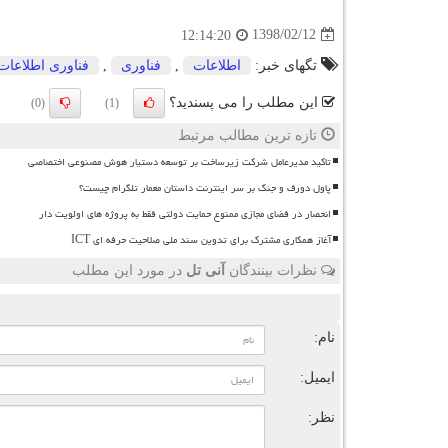
1398/02/12
12:14:20
تگهای خبر:
اطلاعات
,
فناوری
,
فناوری اطلاعات
این مطلب را می پسندید؟
(0)
(1)
تازه ترین مطالب مرتبط
تاکید مدیرعامل شرکت زیرساخت بر توسعه دستیار هوش مصنوعی اختصاصی
پاول دورف و جنگ بر سر اینترنت داستان معمار تلگرام چیست؟
انحصار در فضای مجازی ممنوع حمایت دولتی فقط به پروژه های اولویت دار
آغاز همکاری مشترک برای تدوین سند ملی صلاحیت حرفه ای ICT
نظرات بینندگان
آنی تل
در مورد این مطلب
ن
نام:
ایمیل:
نظر: