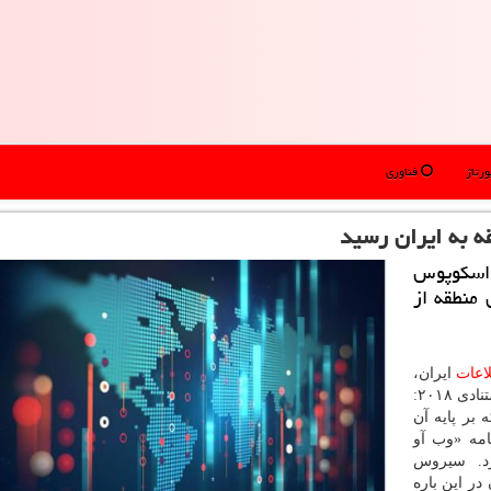
رتاژ
فناوری
ه به ایران رسید
 اسكوپوس
 منطقه از
اعات
ایران،
تازه ترین گزارش سامانه «نما» با نام «نمای نمایه های استنادی ۲۰۱۸:
 بر پایه آن
امه «وب آو
د. سیروس
ر این باره