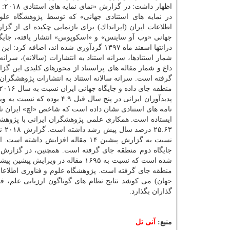
اظهار د
در نمایه های استنادی جهانی» كه توسط پژوهشگاه علو
اطلاعات ایران (ایرانداك) برای بازنمایی چكیده ای از گزا
درانتها اسفند ماه ۱۳۹۷ گردآوری شده اند، 
شمار استنادها، سرانه استناد به انتشارات (سالانه)، سرا
منطقه جای گرفته است. پژوهشگاه علوم و فناوری اطلاعات ای
جهان) می كوشد نتایج نظام های گوناگون ارزیابی علم، فن
گذاران بگذارد.
منبع:
آنی تل