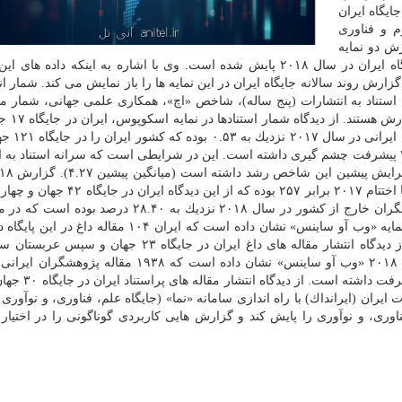
اشت: در گزارش «نمای نمایه های استنادی ۲۰۱۸: جایگاه ایران
م و فناوری
رش دو نمایه
جهانی «وب آو ساینس» و «اسكوپوس» انتشار یافته، جایگاه ایران در سال ۲۰۱۸ پایش شده است. وی با اشاره به اینكه د
اضافه كرد: این گزارش روند سالانه جایگاه ایران در این نمایه ها را باز نمایش می كند. شمار 
نه استناد به انتشارات (پنج ساله)، شاخص «اچ»، همكاری علمی جهانی، شمار مق
داغ و شمار مقاله های پراست
منطقه جای داده و جایگاه جهانی ایران نسبت به سال ۲۰۱۶ پیشرفت چشم گیری داشته است. این در شرایطی است كه سرانه استناد
نامه های استنادی نشان داده است كه شاخص «اچ» ایران تا اختتام ۲۰۱۷ برابر ۲۵۷ بوده ك
ایستاده است. همكاری علمی پژوهشگران ایرانی با پژوهشگران خارج از كشور در سال ۲۰۱۸ نزدیك به ۸.۴۰
۲۵.۶۳ درصد سال پیش رشد داشته است. گزارش ۲۰۱۸ نمایه «وب آو ساینس» نشان داده است كه ایران ۱۰۴ 
نسبت به گزارش پیشین ۱۴ مقاله افزایش داشته است. از دیدگاه انتشار مقاله های داغ ایران در جایگاه ۳
جایگاه دوم منطقه جای گرفته است. همچنین، در گزارش ۲۰۱۸ «وب آو ساینس» نشان داده است كه ۱۹۳۸ مق
شده است كه نسبت به ۱۶۹۵ مقاله در ویرایش پیشین
ران (ایرانداك) با راه اندازی سامانه «نما» (جایگاه علم، فناوری، و نوآوری 
اوری، و نوآوری را پایش كند و گزارش هایی كاربردی گوناگونی را در اختیا