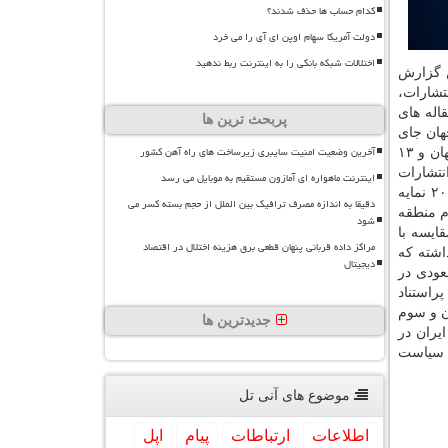
کدام حساب ها حذف شدند؟
دولت آمریکا سهام اوپن ای آی را می خرد
اختلالات شبکه بانکی را به اینترنت ربط ندهید
اده های این گزارش
انتشارات،
اله های
پربحث ترین ها
ناد از محورهای كلیدی این گزارش هستند. از دیدگاه شمار استنادها در نمایه اسكوپوس، ایران در جایگاه ۱۷ جهان جای
آخرین وضعیت امنیت سایبری زیرساخت های راه آهن کشور
گرفته است. سرانه سالانه استناد به انتشارات پژوهشگران ایرانی در سال ۲۰۱۷ نزدیك به ۰.۵۳ بوده كه كشور ایران را در جایگاه ۱۲۱ جهان و ۱۳
 به انتشارات
اینترنت ماهواره ای آمازون مستقیم به موبایل می رسد
پدیدآوران ایرانی در پنج سال قبل ۴.۹ بوده كه نسبت به ویرایش پیشین این شاخص رشد داشته است (میانگین پیشین ۴.۲۷). گزارش ۲۰۱۸ نمایه
دقیقا به اندازه مصرف ترافیک بین الملل از حجم بسته کسر می
ه از این دیدگاه ایران در جایگاه ۴۲ جهان و چهارم منطقه
شود
۲ درصد بوده است كه در مقایسه با
مراکز داده قربانی پنهان قطعی برق هزینه اختلال در اقتصاد
مقاله داغ در این پایگاه داشته كه
دیجیتال
۲ جهان و سپس عربستان سعودی در
اله پژوهشگران ایرانی پراستناد
 پیشرفت داشته است. از دیدگاه انتشار مقاله های پراستناد ایران در جایگاه ۳۰ جهان و سوم
جدیدترین ها
ایران در
ر سیاست
موضوع های آنی تل
اطلاعات
ارتباطات
پیام
اپل