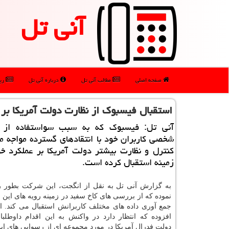
آنی تل
صفحه اصلی
مطالب آنی تل
درباره آنی تل
رپو
استقبال فیسبوك از نظارت دولت آمریكا بر 
آنی تل: فیسبوك كه به سبب سواستفاده از د
شخصی كاربران خود با انتقادهای گسترده مواجه م
كنترل و نظارت بیشتر دولت آمریكا بر عملكرد خ
زمینه استقبال كرده است.
به گزارش آنی تل به نقل از انگجت، این شركت بطور 
نموده كه از بررسی های كاخ سفید در زمینه رویه های این
جمع آوری داده های مختلف كاربرانش استقبال می كند. ال
افزوده كه انتظار دارد در واكنش به این اقدام داوطلبان
دولت فدرال آمریكا در مورد مجموعه ای از رسوایی های ا