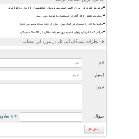
مرگ دورکاری در ایران وقتی اینترنت ناپایدار متخصصان را وادار به کوچ کرد
اینترنت ماهواره ای آمازون مستقیم به موبایل می رسد
دقیقا به اندازه مصرف ترافیک بین الملل از حجم بسته کسر می شود
مراکز داده قربانی پنهان قطعی برق هزینه اختلال در اقتصاد دیجیتال
نظرات بینندگان
آنی تل
در مورد این مطلب
ن
نام:
ایمیل:
نظر:
سوال:
= ۸ بعلاوه ۱