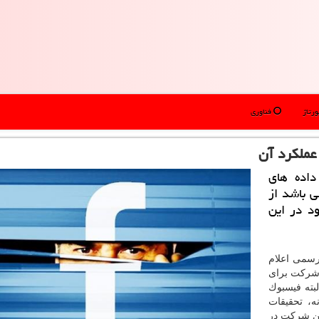
رتاژ
فناوری
عملكرد آن
اده های
ی باشد از
ود در این
رسمی اعلام
 شركت برای
بته فیسبوك
ه، تحقیقات
ین شركت در