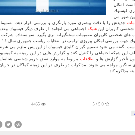
است امكان
اری فیسبوك
ین طور می
مات
جدیدش را با دقت بیشتری مورد بازنگری و بررسی قرار دهد، تصمیما
م شخصی كاربران این
شبكه
اجتماعی می انجامد. از طرف دیگر فیسبوك وعده 
ده های شخصی كاربران تصمیمات سختگیرانه تری بگیرد. سواستفاده شركت 
است. گفته می شود تصمیم گیران كلیدی فیسبوك از این پس ملزم می شوند 
 این شبكه اجتماعی را كنترل كنند و گزارش هایی در این زمینه به كمیسیو
بدون تأخیر گزارش ها و
اطلاعات
مربوط به موارد نقض حریم شخصی شناسا
ای سنگین مواجه می شوند. مذاكرات دو طرف در این زمینه كماكان در جریا
نه مذاكره كند.
4465
5
/
5.0