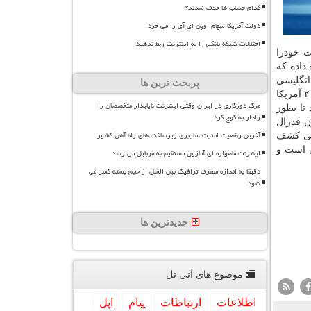
کدام حساب ها حذف شدند؟
دولت آمریکا سهام اوپن ای آی را می خرد
اختلالات شبکه بانکی را به اینترنت ربط ندهید
ت خودرا
داده كه
انگلیسی
پربحث ترین ها
فیسبوك جهت بررسی امكان پیروزی ترامپ در انتخابات ریاست جمهوری سال ۲۰۱۶ آمریكا
مرگ دورکاری در ایران وقتی اینترنت ناپایدار متخصصان را
تا بطور
وادار به کوچ کرد
ن فدرال
آخرین وضعیت امنیت سایبری زیرساخت های راه آهن کشور
یی كشف
ن است و
اینترنت ماهواره ای آمازون مستقیم به موبایل می رسد
دقیقا به اندازه مصرف ترافیک بین الملل از حجم بسته کسر می
شود
جدیدترین ها
موضوع های آنی تل
اطلاعات
ارتباطات
پیام
اپل