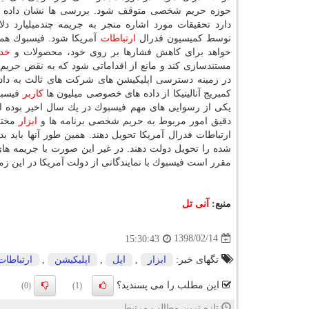
حوزه حریم شخصی متوقف شود. بررسی ها نشان داده 
دارد تحقیقات مورد اشاره منجر به جریمه چندمیلیارد دل
توسط كمیسیون فدرال
ارتباطات
آمریكا شود. فیسبوك هم
خواهد برای كاهش فشارها بر روی خود، محصولات و
خد
مستندسازی كند و مانع از اقداماتی شود كه به نقض حری
در زمینه دسترسی اپلیكیشن های شركت های ثالث به دا
كمبریج آنالیتیكا از داده های خصوصی میلیون ها
كاربر
یكی از رسوایی های مهم فیسبوك در یك سال اخیر بوده 
دقیق امور مربوط به حریم شخصی برنامه ها و
ابزار
مختلف
ارتباطات فدرال آمریكا تحویل دهند. همین طور آنها باید 
شده را تحویل دولت دهند. در غیر این صورت با جریمه ه
مقرر است فیسبوك با نمایندگانی از دولت آمریكا در این زمی
منبع:
آنی تل
1398/02/14
15:30:43
تگهای خبر:
ابزار
,
اپل
,
اپلیكیشن
,
ارتباطات
این مطلب را می پسندید؟
(0)
(1)
تازه ترین مطالب مرتبط