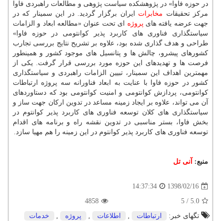
در حوزه فاوا» در پژوهشكده سیاست پژوهی و مطالعات راهبردی فاوا
مركز تحقیقات
مخابرات
ایران برگزار گردید. در این سمینار كه در
جهت عرضه یافته های
پروژه
ای تحت عنوان «مطالعه ابعاد و الزامات
سیاستگذاری فناوری های كاربرد پذیر كوانتومی در حوزه فاوا»
طراحی و هدف گذاری شده بود، علاوه بر تشریح نتایج بررسی تجارب
كشورهای پیشرو، چالش ها و پتانسیل های موجود كشور و همینطور
فرصت ها و تهدیدهای این حوزه مورد بررسی قرار گرفت. یكی از
مهمترین اهداف این سمینار، تبیین الزامات راهبردی و سیاستگذاری
كشور در حوزه فاوا با عنایت به ابعاد فناورانه سه پروژه ارتباطات
كوانتومی، پردازش كوانتومی و امنیت كوانتومی بود كه دستاوردهای
آن می تواند، علاوه بر ایجاد زمینه مساعد در تدوین اركان جهت ساز و
سیاستگذاری های كلان توسعه فناوری های كاربرد پذیر كوانتوم در
بخش فاوا، بستر مناسبی در تدوین نقشه راه و برنامه های اقدام
توسعه فناوری های كاربرد پذیر كوانتوم در این زمینه را هم مهیا سازد.
منبع:
آنی تل
1398/02/16
14:37:34
4858
5
/
5.0
تگهای خبر:
ارتباطات
,
اطلاعات
,
پروژه
,
خدمات