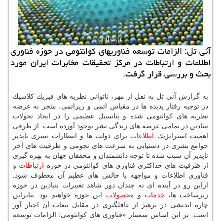
آنی تل: الزامات توسعه فناوریهای كوانتومی در حوزه فناوری
اطلاعات و ارتباطات در مركز تحقیقات مخابرات ایران مورد
بحث و بررسی قرار گرفت.
به گزارش آنی تل به نقل از مهر، ناتوانی نظریه های فیزیك كلاسیك
در توجیه رفتار پدیده ها در مقیاس اتمی و زیراتمی، منجر به عرضه
نظریه های كوانتومی شده و پتانسیل عظیمی را در ایجاد تحولات
بنیادین در تمامی عرصه های زندگی بشر بوجود آورده است. از طرفی
اهمیت استراتژیك
اطلاعات
برای دولت ها و انتظارات سیری ناپذیر
جوامع بشری در دستیابی به سرعت های نجومی و ظرفیت های آخر
ناپذیر آن سبب شده تا توجه دانشمندان و محققان جهان به بهره گیری
از ظرفیت های حداكثری فناوری های كوانتومی در حوزه
ارتباطات
و
فناوری اطلاعات و مواجهه با چالش های عظیم آن معطوف شود.
ازاین رو در آینده ای نه چندان دور شاهد تغییرات بنیادین در حوزه
زیرساخت ها،
خدمات
و
محصولات
این حوزه خواهیم بود. بنابراین
چاره اندیشی در پرهیز از غافلگیری در مقابل تبعات آن اجبار آور
است. بر این اساس سمینار «فناوری های كوانتومی؛ الزامات توسعه