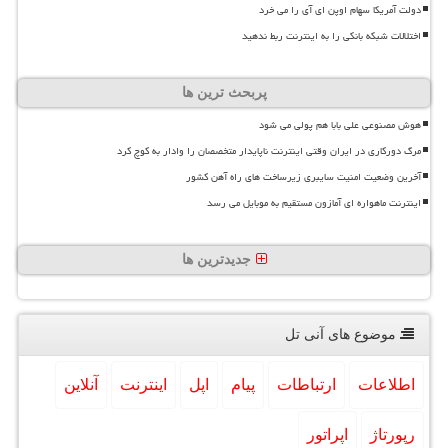
دولت آمریکا سهام اوپن ای آی را می خرد
اختلالات شبکه بانکی را به اینترنت ربط ندهید
پربحث ترین ها
هوش مصنوعی علی بابا هم پولی می شود
مرگ دورکاری در ایران وقتی اینترنت ناپایدار متخصصان را وادار به کوچ کرد
آخرین وضعیت امنیت سایبری زیرساخت های راه آهن کشور
اینترنت ماهواره ای آمازون مستقیم به موبایل می رسد
جدیدترین ها
موضوع های آنی تل
اطلاعات
ارتباطات
پیام
اپل
اینترنت
آنلاین
رپورتاژ
اپراتور