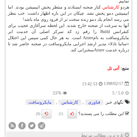
نماییم.
هردو
كارشناس
كنار صحنه ایستادند و منتظر پخش انیمیشن بودند. اما
انیمیشن دمو پخش نشد. چیكان در این باره اظهار داشت: خب بنظر
می رسد انجام یك دمو زنده سخت تر از فرود روی ماه باشد!
آنها به سرعت از صحنه خارج شدند. این لحظه سرآغازی عجیب برای
كنفرانس Build را رقم زد كه تمركز اصلی آن خدمت ابر
مایكروسافت به نامAzure است. به هر حال كمی سپس این اختلال
«ساتیا نادلا» مدیر ارشد اجرایی مایكروسافت در صحنه حاضر شد تا
درباره خدمت Azureسخنرانی كند.
منبع:
آنی تل
1398/02/17
13:42:53
5376
5
/
5.0
تگهای خبر:
فناوری
,
كارشناس
,
مایكروسافت
این مطلب را می پسندید؟
(0)
(1)
تازه ترین مطالب مرتبط