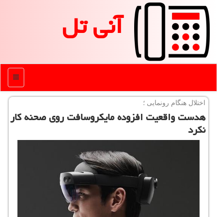
آنی تل
منو
اختلال هنگام رونمایی ؛
هدست واقعیت افزوده مایكروسافت روی صحنه كار
نكرد