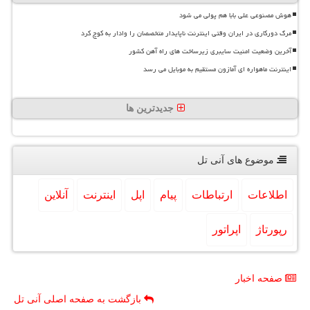
هوش مصنوعی علی بابا هم پولی می شود
مرگ دورکاری در ایران وقتی اینترنت ناپایدار متخصصان را وادار به کوچ کرد
آخرین وضعیت امنیت سایبری زیرساخت های راه آهن کشور
اینترنت ماهواره ای آمازون مستقیم به موبایل می رسد
جدیدترین ها
موضوع های آنی تل
اطلاعات
ارتباطات
پیام
اپل
اینترنت
آنلاین
رپورتاژ
اپراتور
صفحه اخبار
بازگشت به صفحه اصلی آنی تل