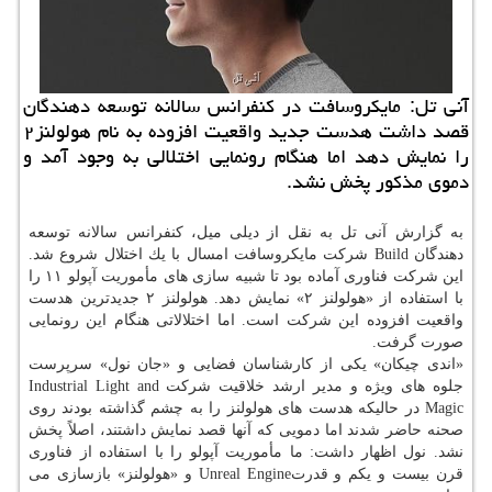
آنی تل: مایكروسافت در كنفرانس سالانه توسعه دهندگان
قصد داشت هدست جدید واقعیت افزوده به نام هولولنز۲
را نمایش دهد اما هنگام رونمایی اختلالی به وجود آمد و
دموی مذكور پخش نشد.
به گزارش آنی تل به نقل از دیلی میل، كنفرانس سالانه توسعه
دهندگان Build شركت مایكروسافت امسال با یك اختلال شروع شد.
این شركت فناوری آماده بود تا شبیه سازی های مأموریت آپولو ۱۱ را
با استفاده از «هولولنز ۲» نمایش دهد. هولولنز ۲ جدیدترین هدست
واقعیت افزوده این شركت است. اما اختلالاتی هنگام این رونمایی
صورت گرفت.
«اندی چیكان» یكی از كارشناسان فضایی و «جان نول» سرپرست
جلوه های ویژه و مدیر ارشد خلاقیت شركت Industrial Light and
Magic در حالیكه هدست های هولولنز را به چشم گذاشته بودند روی
صحنه حاضر شدند اما دمویی كه آنها قصد نمایش داشتند، اصلاً پخش
نشد. نول اظهار داشت: ما مأموریت آپولو را با استفاده از فناوری
قرن بیست و یكم و قدرتUnreal Engine و «هولولنز» بازسازی می