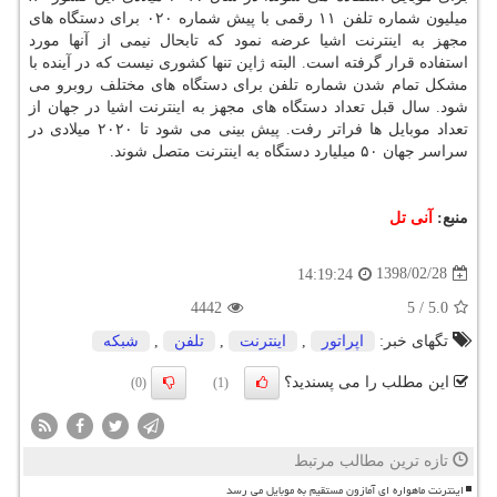
میلیون شماره تلفن ۱۱ رقمی با پیش شماره ۰۲۰ برای دستگاه های
مجهز به اینترنت اشیا عرضه نمود كه تابحال نیمی از آنها مورد
استفاده قرار گرفته است. البته ژاپن تنها كشوری نیست كه در آینده با
مشكل تمام شدن شماره تلفن برای دستگاه های مختلف روبرو می
شود. سال قبل تعداد دستگاه های مجهز به اینترنت اشیا در جهان از
تعداد موبایل ها فراتر رفت. پیش بینی می شود تا ۲۰۲۰ میلادی در
سراسر جهان ۵۰ میلیارد دستگاه به اینترنت متصل شوند.
منبع:
آنی تل
1398/02/28
14:19:24
4442
5
/
5.0
تگهای خبر:
اپراتور
,
اینترنت
,
تلفن
,
شبكه
این مطلب را می پسندید؟
(0)
(1)
تازه ترین مطالب مرتبط
اینترنت ماهواره ای آمازون مستقیم به موبایل می رسد