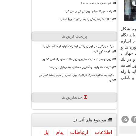
کدام حساب ها حذف شدند؟
دولت آمریکا سهام اوپن ای آی را می خرد
اختلالات شبکه بانکی را به اینترنت ربط ندهید
اره شكل
ید نگاه
پربحث ترین ها
با اشاره
مرگ دورکاری در ایران وقتی اینترنت ناپایدار متخصصان را
اعی شدن تمامی حوزه ها و
وادار به کوچ کرد
 جهانی،
آخرین وضعیت امنیت سایبری زیرساخت های راه آهن کشور
و در یك
ر اضافه
اینترنت ماهواره ای آمازون مستقیم به موبایل می رسد
 با راه
دقیقا به اندازه مصرف ترافیک بین الملل از حجم بسته کسر می
و بانكی
شود
جدیدترین ها
موضوع های آنی تل
اطلاعات
ارتباطات
پیام
اپل