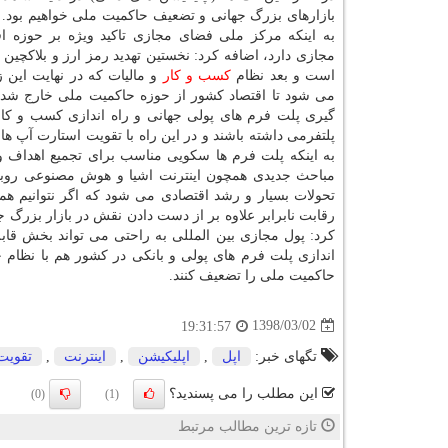
بازارهای بزرگ جهانی و تضعیف حاكمیت ملی خواهیم بود. و
به اینكه مركز ملی فضای مجازی تاكید ویژه بر حوزه ا
مجازی دارد، اضافه كرد: نخستین تهدید رمز ارز و بلاكچین ب
است و بعد نظام
كسب و كار
و مالیات كه در نهایت این 
می شود تا اقتصاد كشور از حوزه حاكمیت ملی خارج شده 
گیری پلت فرم های پولی جهانی و راه اندازی كسب و كارها
پلتفرمی داشته باشند و در این راه با تقویت استارت آپ ها و
مباحث جدیدی همچون اینترنت اشیا و هوش مصنوعی روبرو 
تحولات بسیار و رشد اقتصادی می شود كه اگر نتوانیم همگ
رقابت نابرابر علاوه بر از دست دادن نقش در بازار بزرگ ج
كرد: پول مجازی بین المللی به راحتی می تواند بخش قابل 
اندازی پلت فرم های پولی و بانكی در كشور هم با نظام ج
حاكمیت ملی را تضعیف كنند.
1398/03/02
19:31:57
تگهای خبر:
اپل
,
اپلیكیشن
,
اینترنت
,
تقویت
این مطلب را می پسندید؟
(0)
(1)
تازه ترین مطالب مرتبط