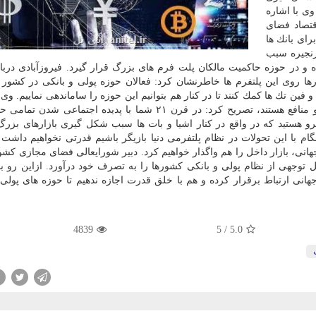
ی با اشاره
قتصاد فضای
رای بانك ها
زنجیره سبب
و در حوزه حاكمیت مالكان پلت فرم های بزرگ قرار گیرد. فیروزآبادی درب
 روی این پلتفرم ها خاطرنشان كرد: فعالان حوزه پولی و بانكی در كشور با
 فین تك ها كمك كنند تا در كنار هم بتوانیم این حوزه را ساماندهی نماییم. وی 
به اینكه پلت فرم ها سكویی مناسب برای تجمیع اهداف و منافع هستند، تصریح كرد: در قرن ۲۱ شما با پدیده اجتم
هستید كه در واقع در كنار اشیا و بات ها سبب شكل گیری بازارهای بزرگ
ام با این تحولات در نظام پلتفرمی دنیا بازیگر باشیم قدرتی نخواهیم داشت 
هانی، بازار داخل را هم واگذار خواهیم كرد. دبیر شورایعالی فضای مجازی كشو
توجهی از نظام پولی و بانكی كشورها را به تصرف خود درآورد. ازاین رو باید
هانی ارتباط برقرار كرده و هم با خلق قدرت اجازه ندهیم تا حوزه های پولی 
4839
5
/
5.0