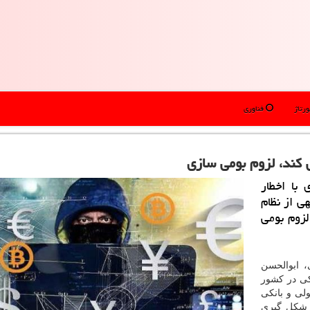
رتاژ
فناوری
كند، لزوم بومی سازی
با اخطار
ی از نظام
زوم بومی
 ابوالحسن
كی در كشور
لی و بانكی
د شكل گیری