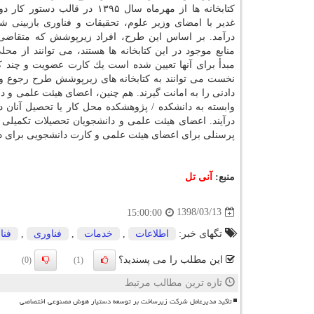
كتابخانه ها از مهرماه سال ۱۳۹۵ در قالب د
غدیر با امضای وزیر علوم، تحقیقات و فناوری بازبینی شد
درآمد. بر اساس این طرح، افراد زیرپوشش كه متقاضی 
منابع موجود در این كتابخانه ها هستند، می توانند از محل
مبدأ برای آنها تعیین شده است یك كارت عضویت و چند كا
نخست می توانند به كتابخانه های زیرپوشش طرح رجوع و
دادنی را به امانت گیرند. هم چنین، اعضای هیئت علمی و 
وابسته به دانشكده / پژوهشكده محل كار یا تحصیل آنان
درآیند. اعضای هیئت علمی و دانشجویان تحصیلات تكمیلی
پرسنلی برای اعضای هیئت علمی و كارت دانشجویی برای دانش
منبع:
آنی تل
1398/03/13
15:00:00
تگهای خبر:
اطلاعات
,
خدمات
,
فناوری
,
فنا
این مطلب را می پسندید؟
(0)
(1)
تازه ترین مطالب مرتبط
تاکید مدیرعامل شرکت زیرساخت بر توسعه دستیار هوش مصنوعی اختصاصی