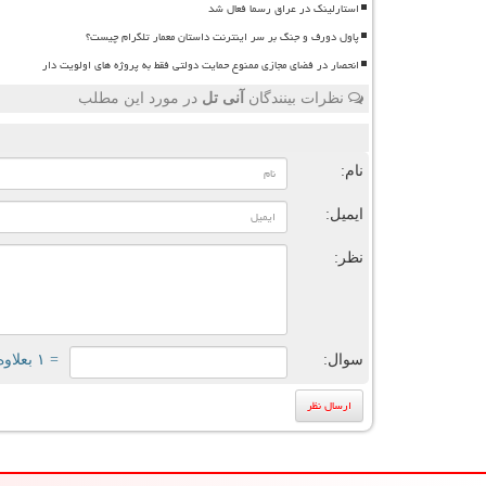
استارلینک در عراق رسما فعال شد
پاول دورف و جنگ بر سر اینترنت داستان معمار تلگرام چیست؟
انحصار در فضای مجازی ممنوع حمایت دولتی فقط به پروژه های اولویت دار
نظرات بینندگان
آنی تل
در مورد این مطلب
ن
نام:
ایمیل:
نظر:
سوال:
= ۱ بعلاوه ۱