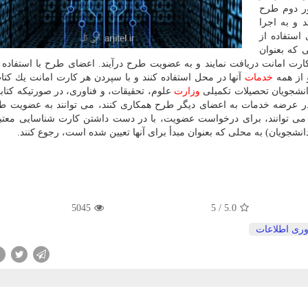
ستور كار دور دوم طرح
 و به اجرا
استفاده از
ی كه بعنوان
رت امانت دریافت نمایند و به عضویت طرح درآیند. اعضای طرح با استفاده 
 از همه
خدمات
آنها در محل استفاده كنند و با سپردن هر كارت امانت یك كتا
دانشجویان تحصیلات تكمیلی
وزارت
علوم، تحقیقات، و فناوری، در صورتیكه كتابخ
 در عرضه خدمات به اعضای دیگر طرح همكاری كنند، می توانند به عضویت ط
 می توانند، برای درخواست عضویت، با در دست داشتن كارت شناسایی معتب
جویان) به محلی كه بعنوان مبدأ برای آنها تعیین شده است، رجوع كنند.
5045
5
/
5.0
وری اطلاعات