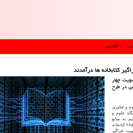
رتاژ
فناوری
ضویت چهار
ی در طرح
م و فناوری
اه علوم و
م به منابع
كتابخانه های زیرپوشش، طراحی و اجرا كرده است. الان ۲۸۵ كتابخانه
ضویت فراگیر