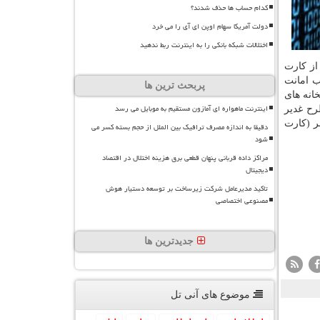
کدام حساب ها حذف شدند؟
دولت آمریکا سهام اوپن ای آی را می خرد
اختلالات شبکه بانکی را به اینترنت ربط ندهید
از كارت
ب امانت
پربحث ترین ها
انه های
اینترنت ماهواره ای آمازون مستقیم به موبایل می رسد
رح غدیر
ر (كارت
دقیقا به اندازه مصرف ترافیک بین الملل از حجم بسته کسر می
شود
مراکز داده قربانی پنهان قطعی برق هزینه اختلال در اقتصاد
دیجیتال
تاکید مدیرعامل شرکت زیرساخت بر توسعه دستیار هوش
مصنوعی اختصاصی
جدیدترین ها
موضوع های آنی تل