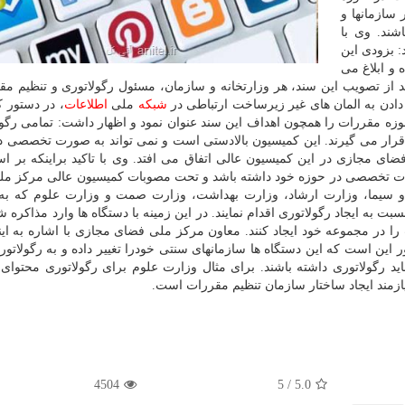
سازمانها و
شند. وی با
: بزودی این
و ابلاغ می
 از تصویب این سند، هر وزارتخانه و سازمان، مسئول رگولاتوری و تنظیم مق
دادن به المان های غیر زیرساخت ارتباطی در
شبكه
ملی
اطلاعات
، در دستور ك
 مقررات را همچون اهداف این سند عنوان نمود و اظهار داشت: تمامی رگول
رار می گیرند. این كمیسیون بالادستی است و نمی تواند به صورت تخصصی د
ضای مجازی در این كمیسیون عالی اتفاق می افتد. وی با تاكید براینكه بر ا
ررات تخصصی در حوزه خود داشته باشد و تحت مصوبات كمیسیون عالی مركز م
و سیما، وزارت ارشاد، وزارت بهداشت، وزارت صمت و وزارت علوم كه ب
 به ایجاد رگولاتوری اقدام نمایند. در این زمینه با دستگاه ها وارد مذاكره ش
را در مجموعه خود ایجاد كنند. معاون مركز ملی فضای مجازی با اشاره به اینك
 این است كه این دستگاه ها سازمانهای سنتی خودرا تغییر داده و به رگولاتو
 باید رگولاتوری داشته باشند. برای مثال وزارت علوم برای رگولاتوری محتوای
زمند ایجاد ساختار سازمان تنظیم مقررات است.
4504
5
/
5.0