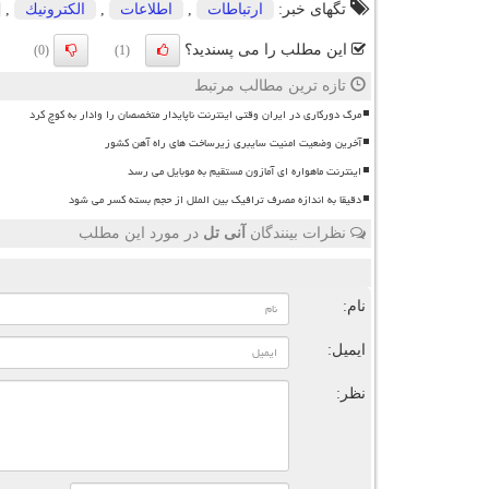
تگهای خبر:
ارتباطات
,
اطلاعات
,
الكترونیك
,
این مطلب را می پسندید؟
(0)
(1)
تازه ترین مطالب مرتبط
مرگ دورکاری در ایران وقتی اینترنت ناپایدار متخصصان را وادار به کوچ کرد
آخرین وضعیت امنیت سایبری زیرساخت های راه آهن کشور
اینترنت ماهواره ای آمازون مستقیم به موبایل می رسد
دقیقا به اندازه مصرف ترافیک بین الملل از حجم بسته کسر می شود
نظرات بینندگان
آنی تل
در مورد این مطلب
ن
نام:
ایمیل:
نظر: