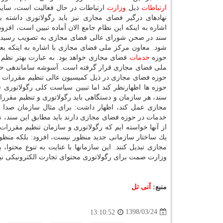
ارتباطات
ذیل
وزارت
ارتباطات در حال فعالیت است، سایر 
نهادهای درگیر فضای مجازی نیز باید رگولاتوری داشته با
اشاره به اینكه این نظام جامع الان آماده تبیین است، افزود
سند در صحن شورای عالی فضای مجازی به تصویب رسیده 
شود. معاون مركز ملی فضای مجازی با اشاره به اینكه بعد
حوزه
خدمات
فضای مجازی خواهد بود. به عبارت بهتر نظم 
ملی فضای مجازی قرار گرفته است. آسوشه ساماندهی حوزه
حوزه فضای مجازی در ذیل كمیسیون عالی تنظیم مقررات ق
حوزه ها اظهارنظر كند اما تببین سیاست كلی رگولاتوری ف
سند، هر سازمان و دستگاهی باید رگولاتوری و تنظیم مق
مجازی عمل كند، اظهار داشت: برای مثال سازمان صدا 
خدمات در حوزه فضای مجازی دارند باید مطابق این سند، نسبت
از آنها خواسته ایم كه رگولاتوری و سازمان تنظیم مقررات 
یك ساختار سازمانی جدید منظور نیست، افزود: بلكه منظور
مجازی تبدیل كنند. این سازمانها با عنایت به تنوع محتوا،
وزارت صمت برای رگولاتوری محتوای تجارت الكترونیكی نیا
منبع:
آنی تل
1398/03/24
13:10:52