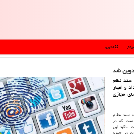
رتاژ
فناوری
دوین شد
سند نظام
د و اظهار
ای مجازی
ه سند نظام
است كه در
 تاكید این
ت در حوزه