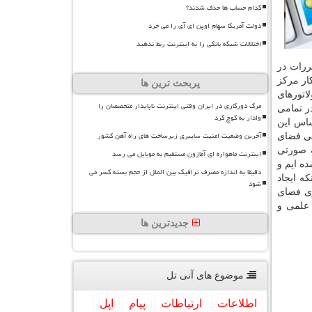
کدام حساب ها حذف شدند؟
دولت آمریکا سهام اوپن ای آی را می خرد
اختلالات شبکه بانکی را به اینترنت ربط ندهید
ررات در
ار مركز
پربحث ترین ها
اتورهای
مرگ دورکاری در ایران وقتی اینترنت ناپایدار متخصصان را
ر تمامی
وادار به کوچ کرد
ساس این
آخرین وضعیت امنیت سایبری زیرساخت های راه آهن کشور
لی فضای
ه صورتی
اینترنت ماهواره ای آمازون مستقیم به موبایل می رسد
ده ایم و
دقیقا به اندازه مصرف ترافیک بین الملل از حجم بسته کسر می
ه ایجاد
شود
ری فضای
 علمی و
جدیدترین ها
موضوع های آنی تل
اطلاعات
ارتباطات
پیام
اپل