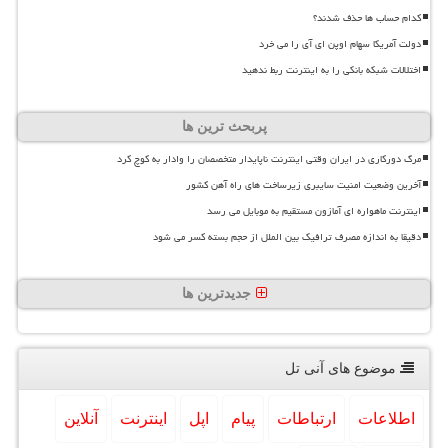
کدام حساب ها حذف شدند؟
دولت آمریکا سهام اوپن ای آی را می خرد
اختلالات شبکه بانکی را به اینترنت ربط ندهید
پربحث ترین ها
مرگ دورکاری در ایران وقتی اینترنت ناپایدار متخصصان را وادار به کوچ کرد
آخرین وضعیت امنیت سایبری زیرساخت های راه آهن کشور
اینترنت ماهواره ای آمازون مستقیم به موبایل می رسد
دقیقا به اندازه مصرف ترافیک بین الملل از حجم بسته کسر می شود
جدیدترین ها
موضوع های آنی تل
اطلاعات
ارتباطات
پیام
اپل
اینترنت
آنلاین