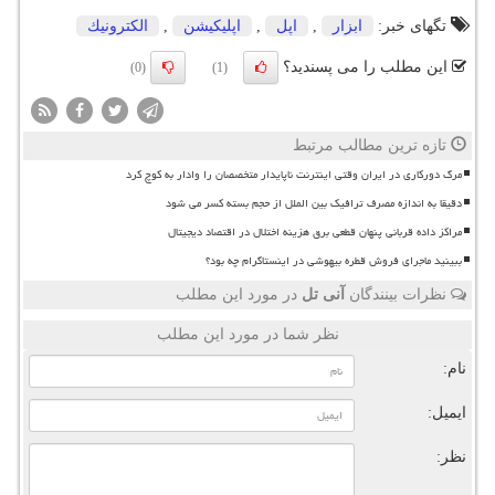
تگهای خبر:
ابزار
,
اپل
,
اپلیكیشن
,
الكترونیك
این مطلب را می پسندید؟
(0)
(1)
تازه ترین مطالب مرتبط
مرگ دورکاری در ایران وقتی اینترنت ناپایدار متخصصان را وادار به کوچ کرد
دقیقا به اندازه مصرف ترافیک بین الملل از حجم بسته کسر می شود
مراکز داده قربانی پنهان قطعی برق هزینه اختلال در اقتصاد دیجیتال
ببینید ماجرای فروش قطره بیهوشی در اینستاگرام چه بود؟
نظرات بینندگان
آنی تل
در مورد این مطلب
نظر شما در مورد این مطلب
نام:
ایمیل:
نظر: