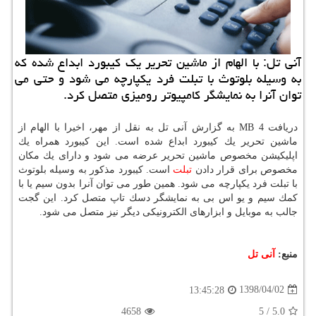
آنی تل: با الهام از ماشین تحریر یك كیبورد ابداع شده كه
به وسیله بلوتوث با تبلت فرد یكپارچه می شود و حتی می
توان آنرا به نمایشگر كامپیوتر رومیزی متصل كرد.
دریافت 4 MB به گزارش آنی تل به نقل از مهر، اخیرا با الهام از
ماشین تحریر یك كیبورد ابداع شده است. این كیبورد همراه یك
اپلیكیشن مخصوص ماشین تحریر عرضه می شود و دارای یك مكان
مخصوص برای قرار دادن
تبلت
است. كیبورد مذكور به وسیله بلوتوث
با تبلت فرد یكپارچه می شود. همین طور می توان آنرا بدون سیم یا با
كمك سیم و یو اس بی به نمایشگر دسك تاپ متصل كرد. این گجت
جالب به موبایل و ابزارهای الكترونیكی دیگر نیز متصل می شود.
منبع:
آنی تل
1398/04/02
13:45:28
4658
5
/
5.0