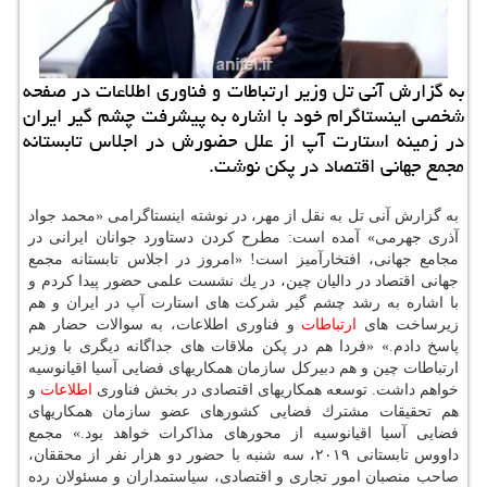
به گزارش آنی تل وزیر ارتباطات و فناوری اطلاعات در صفحه
شخصی اینستاگرام خود با اشاره به پیشرفت چشم گیر ایران
در زمینه استارت آپ از علل حضورش در اجلاس تابستانه
مجمع جهانی اقتصاد در پكن نوشت.
به گزارش آنی تل به نقل از مهر، در نوشته اینستاگرامی «محمد جواد
آذری جهرمی» آمده است: مطرح كردن دستاورد جوانان ایرانی در
مجامع جهانی، افتخارآمیز است! «امروز در اجلاس تابستانه مجمع
جهانی اقتصاد در دالیان چین، در یك نشست علمی حضور پیدا كردم و
با اشاره به رشد چشم گیر شركت های استارت آپ در ایران و هم
زیرساخت های
ارتباطات
و فناوری اطلاعات، به سوالات حضار هم
پاسخ دادم.» «فردا هم در پكن ملاقات های جداگانه دیگری با وزیر
ارتباطات چین و هم دبیركل سازمان همكاریهای فضایی آسیا اقیانوسیه
خواهم داشت. توسعه همكاریهای اقتصادی در بخش فناوری
اطلاعات
و
هم تحقیقات مشترك فضایی كشورهای عضو سازمان همكاریهای
فضایی آسیا اقیانوسیه از محورهای مذاكرات خواهد بود.» مجمع
داووس تابستانی ۲۰۱۹، سه شنبه با حضور دو هزار نفر از محققان،
صاحب منصبان امور تجاری و اقتصادی، سیاستمداران و مسئولان رده