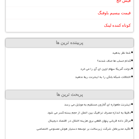
فیش حج
قیمت بیسیم باوفنگ
کوتاه کننده لینک
پربیننده ترین ها
شما نظر بدهید
کدام حساب ها حذف شدند؟
دولت آمریکا سهام اوپن ای آی را می خرد
اختلالات شبکه بانکی را به اینترنت ربط ندهید
پربحث ترین ها
اینترنت ماهواره ای آمازون مستقیم به موبایل می رسد
دقیقا به اندازه مصرف ترافیک بین الملل از حجم بسته کسر می شود
مراکز داده قربانی پنهان قطعی برق هزینه اختلال در اقتصاد دیجیتال
تاکید مدیرعامل شرکت زیرساخت بر توسعه دستیار هوش مصنوعی اختصاصی