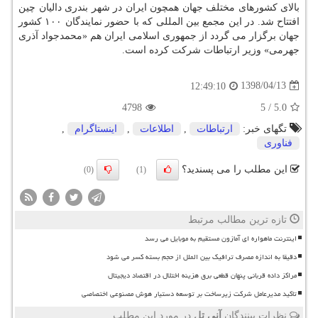
بالای كشورهای مختلف جهان همچون ایران در شهر بندری دالیان چین
افتتاح شد. در این مجمع بین المللی كه با حضور نمایندگان ۱۰۰ كشور
جهان برگزار می گردد از جمهوری اسلامی ایران هم «محمدجواد آذری
جهرمی» وزیر ارتباطات شركت كرده است.
1398/04/13
12:49:10
4798
5
/
5.0
تگهای خبر:
ارتباطات
,
اطلاعات
,
اینستاگرام
,
فناوری
این مطلب را می پسندید؟
(0)
(1)
تازه ترین مطالب مرتبط
اینترنت ماهواره ای آمازون مستقیم به موبایل می رسد
دقیقا به اندازه مصرف ترافیک بین الملل از حجم بسته کسر می شود
مراکز داده قربانی پنهان قطعی برق هزینه اختلال در اقتصاد دیجیتال
تاکید مدیرعامل شرکت زیرساخت بر توسعه دستیار هوش مصنوعی اختصاصی
نظرات بینندگان
آنی تل
در مورد این مطلب