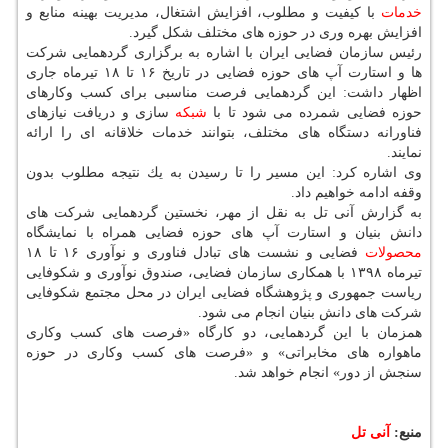
خدمات
با كیفیت و مطلوب، افزایش اشتغال، مدیریت بهینه منابع و
افزایش بهره وری در حوزه های مختلف شكل گیرد.
رئیس سازمان فضایی ایران با اشاره به برگزاری گردهمایی شركت
ها و استارت آپ های حوزه فضایی در تاریخ ۱۶ تا ۱۸ تیرماه جاری
اظهار داشت: این گردهمایی فرصت مناسبی برای كسب وكارهای
حوزه فضایی شمرده می شود تا با
شبكه
سازی و دریافت نیازهای
فناورانه دستگاه های مختلف، بتوانند خدمات خلاقانه ای را ارائه
نمایند.
وی اشاره كرد: این مسیر را تا رسیدن به یك نتیجه مطلوب بدون
وقفه ادامه خواهیم داد.
به گزارش آنی تل به نقل از مهر، نخستین گردهمایی شركت های
دانش بنیان و استارت آپ های حوزه فضایی همراه با نمایشگاه
محصولات
فضایی و نشست های تبادل فناوری و نوآوری ۱۶ تا ۱۸
تیرماه ۱۳۹۸ با همكاری سازمان فضایی، صندوق نوآوری و شكوفایی
ریاست جمهوری و پژوهشگاه فضایی ایران در محل مجتمع شكوفایی
شركت های دانش بنیان انجام می شود.
همزمان با این گردهمایی، دو كارگاه «فرصت های كسب وكاری
ماهواره های مخابراتی» و «فرصت های كسب وكاری در حوزه
سنجش از دور» انجام خواهد شد.
منبع:
آنی تل