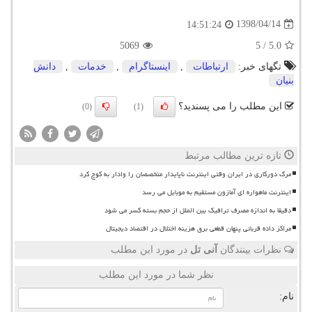
1398/04/14
14:51:24
5069
5
/
5.0
تگهای خبر:
ارتباطات
,
اینستاگرام
,
خدمات
,
دانش
بنیان
این مطلب را می پسندید؟
(0)
(1)
تازه ترین مطالب مرتبط
مرگ دورکاری در ایران وقتی اینترنت ناپایدار متخصصان را وادار به کوچ کرد
اینترنت ماهواره ای آمازون مستقیم به موبایل می رسد
دقیقا به اندازه مصرف ترافیک بین الملل از حجم بسته کسر می شود
مراکز داده قربانی پنهان قطعی برق هزینه اختلال در اقتصاد دیجیتال
نظرات بینندگان
آنی تل
در مورد این مطلب
نظر شما در مورد این مطلب
نام: