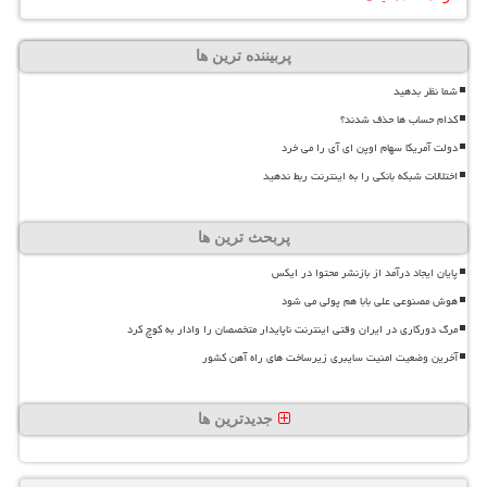
پربیننده ترین ها
شما نظر بدهید
کدام حساب ها حذف شدند؟
دولت آمریکا سهام اوپن ای آی را می خرد
اختلالات شبکه بانکی را به اینترنت ربط ندهید
پربحث ترین ها
پایان ایجاد درآمد از بازنشر محتوا در ایکس
هوش مصنوعی علی بابا هم پولی می شود
مرگ دورکاری در ایران وقتی اینترنت ناپایدار متخصصان را وادار به کوچ کرد
آخرین وضعیت امنیت سایبری زیرساخت های راه آهن کشور
جدیدترین ها