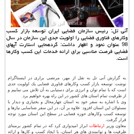
آنی تل: رئیس سازمان فضایی ایران توسعه بازار كسب
وكارهای فناوری فضایی را اولویت جدی این سازمان در سال
98 عنوان نمود و اظهار داشت: گردهمایی استارت آپهای
فضایی فرصت مناسبی برای ارائه خدمات این كسب وكارها
است.
به گزارش آنی تل به نقل از مهر، مرتضی براری در اینستاگرام
نوشت: توسعه بازار كسب وكارهای فناوری فضایی یك اولویت جدی
است كه با تمام توان و انرژی برای دستیابی به آن تلاش می نماییم و
از ظرفیت تمام استان های كشور در این راه بهره خواهیم برد.
وی با اشاره به سفر خود به استان چهارمحال و بختیاری و دیدار با
مسئولان این استان افزود: علاوه بر آن، در این سفر شناسایی نیازها و
توسعه كسب وكارهای حوزه فضایی در سطح این استان مورد توجه
قرار گرفت.
معاون وزیر
ارتباطات
ابراز امیدواری كرد كه در تمام كشور برمبنای
ظرفیت ها و توانمندی های هر استان، با ایجاد كسب و كارها و ارائه