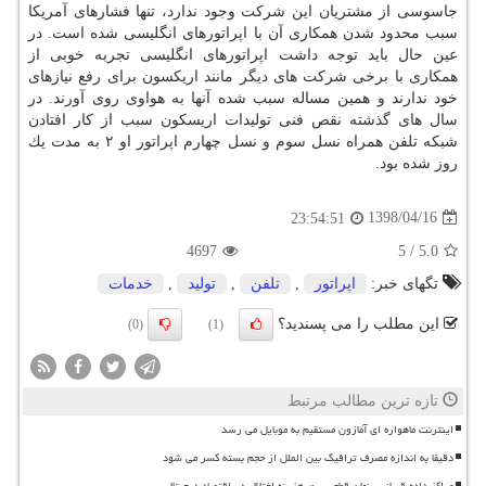
جاسوسی از مشتریان این شركت وجود ندارد، تنها فشارهای آمریكا
سبب محدود شدن همكاری آن با اپراتورهای انگلیسی شده است. در
عین حال باید توجه داشت اپراتورهای انگلیسی تجربه خوبی از
همكاری با برخی شركت های دیگر مانند اریكسون برای رفع نیازهای
خود ندارند و همین مساله سبب شده آنها به هواوی روی آورند. در
سال های گذشته نقص فنی تولیدات اریسكون سبب از كار افتادن
شبكه تلفن همراه نسل سوم و نسل چهارم اپراتور او ۲ به مدت یك
روز شده بود.
1398/04/16
23:54:51
4697
5
/
5.0
تگهای خبر:
اپراتور
,
تلفن
,
تولید
,
خدمات
این مطلب را می پسندید؟
(0)
(1)
تازه ترین مطالب مرتبط
اینترنت ماهواره ای آمازون مستقیم به موبایل می رسد
دقیقا به اندازه مصرف ترافیک بین الملل از حجم بسته کسر می شود
مراکز داده قربانی پنهان قطعی برق هزینه اختلال در اقتصاد دیجیتال