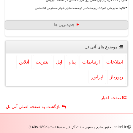
مراکز داده قربانی پنهان قطعی برق هزینه اختلال در اقتصاد دیجیتال
تاکید مدیرعامل شرکت زیرساخت بر توسعه دستیار هوش مصنوعی اختصاصی
جدیدترین ها
موضوع های آنی تل
اطلاعات
ارتباطات
پیام
اپل
اینترنت
آنلاین
رپورتاژ
اپراتور
صفحه اخبار
بازگشت به صفحه اصلی آنی تل
anitel.ir - حقوق مادی و معنوی سایت آنی تل محفوظ است (1395-1405)