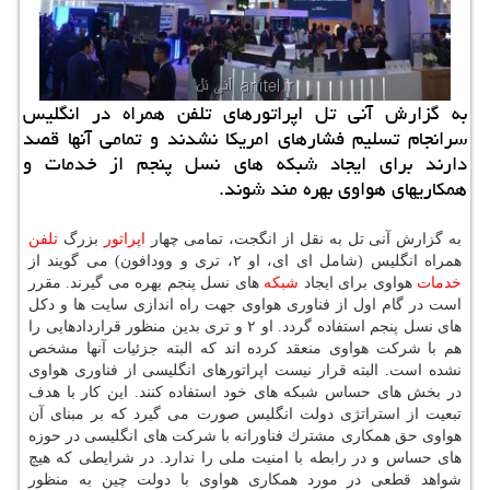
به گزارش آنی تل اپراتورهای تلفن همراه در انگلیس
سرانجام تسلیم فشارهای امریكا نشدند و تمامی آنها قصد
دارند برای ایجاد شبكه های نسل پنجم از خدمات و
همكاریهای هواوی بهره مند شوند.
به گزارش آنی تل به نقل از انگجت، تمامی چهار
اپراتور
بزرگ
تلفن
همراه انگلیس (شامل ای ای، او ۲، تری و وودافون) می گویند از
خدمات
هواوی برای ایجاد
شبكه
های نسل پنجم بهره می گیرند. مقرر
است در گام اول از فناوری هواوی جهت راه اندازی سایت ها و دكل
های نسل پنجم استفاده گردد. او ۲ و تری بدین منظور قراردادهایی را
هم با شركت هواوی منعقد كرده اند كه البته جزئیات آنها مشخص
نشده است. البته قرار نیست اپراتورهای انگلیسی از فناوری هواوی
در بخش های حساس شبكه های خود استفاده كنند. این كار با هدف
تبعیت از استراتژی دولت انگلیس صورت می گیرد كه بر مبنای آن
هواوی حق همكاری مشترك فناورانه با شركت های انگلیسی در حوزه
های حساس و در رابطه با امنیت ملی را ندارد. در شرایطی كه هیچ
شواهد قطعی در مورد همكاری هواوی با دولت چین به منظور