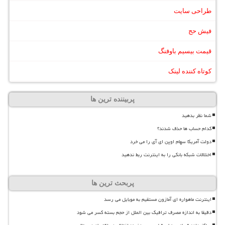
طراحی سایت
فیش حج
قیمت بیسیم باوفنگ
کوتاه کننده لینک
پربیننده ترین ها
شما نظر بدهید
کدام حساب ها حذف شدند؟
دولت آمریکا سهام اوپن ای آی را می خرد
اختلالات شبکه بانکی را به اینترنت ربط ندهید
پربحث ترین ها
اینترنت ماهواره ای آمازون مستقیم به موبایل می رسد
دقیقا به اندازه مصرف ترافیک بین الملل از حجم بسته کسر می شود