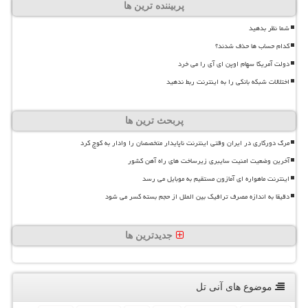
پربیننده ترین ها
شما نظر بدهید
کدام حساب ها حذف شدند؟
دولت آمریکا سهام اوپن ای آی را می خرد
اختلالات شبکه بانکی را به اینترنت ربط ندهید
پربحث ترین ها
مرگ دورکاری در ایران وقتی اینترنت ناپایدار متخصصان را وادار به کوچ کرد
آخرین وضعیت امنیت سایبری زیرساخت های راه آهن کشور
اینترنت ماهواره ای آمازون مستقیم به موبایل می رسد
دقیقا به اندازه مصرف ترافیک بین الملل از حجم بسته کسر می شود
جدیدترین ها
موضوع های آنی تل