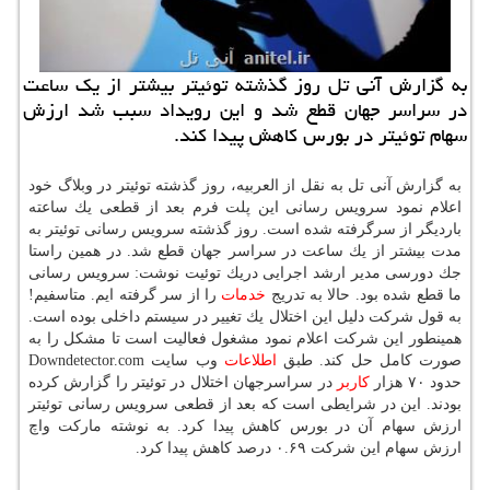
به گزارش آنی تل روز گذشته توئیتر بیشتر از یك ساعت
در سراسر جهان قطع شد و این رویداد سبب شد ارزش
سهام توئیتر در بورس كاهش پیدا كند.
به گزارش آنی تل به نقل از العربیه، روز گذشته توئیتر در وبلاگ خود
اعلام نمود سرویس رسانی این پلت فرم بعد از قطعی یك ساعته
باردیگر از سرگرفته شده است. روز گذشته سرویس رسانی توئیتر به
مدت بیشتر از یك ساعت در سراسر جهان قطع شد. در همین راستا
جك دورسی مدیر ارشد اجرایی دریك توئیت نوشت: سرویس رسانی
ما قطع شده بود. حالا به تدریج
خدمات
را از سر گرفته ایم. متاسفیم!
به قول شركت دلیل این اختلال یك تغییر در سیستم داخلی بوده است.
همینطور این شركت اعلام نمود مشغول فعالیت است تا مشكل را به
صورت كامل حل كند. طبق
اطلاعات
وب سایت Downdetector.com
حدود ۷۰ هزار
كاربر
در سراسرجهان اختلال در توئیتر را گزارش كرده
بودند. این در شرایطی است كه بعد از قطعی سرویس رسانی توئیتر
ارزش سهام آن در بورس كاهش پیدا كرد. به نوشته ماركت واچ
ارزش سهام این شركت ۰.۶۹ درصد كاهش پیدا كرد.