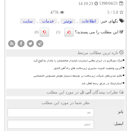
1398/04/21
14:19:23
4776
5
/
5.0
تگهای خبر:
اطلاعات
,
توئیتر
,
خدمات
,
سایت
این مطلب را می پسندید؟
(0)
(1)
تازه ترین مطالب مرتبط
مرگ دورکاری در ایران وقتی اینترنت ناپایدار متخصصان را وادار به کوچ کرد
آخرین وضعیت امنیت سایبری زیرساخت های راه آهن کشور
تاکید مدیرعامل شرکت زیرساخت بر توسعه دستیار هوش مصنوعی اختصاصی
استارلینک در عراق رسما فعال شد
نظرات بینندگان
آنی تل
در مورد این مطلب
نظر شما در مورد این مطلب
نام:
ایمیل: