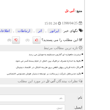
منبع:
آنی تل
1398/04/25
15:01:24
تگهای خبر:
اپراتور
,
اثر
,
ارتباطات
,
اطلاعا
این مطلب را می پسندید؟
(0)
(1)
تازه ترین مطالب مرتبط
اینترنت ماهواره ای آمازون مستقیم به موبایل می رسد
دقیقا به اندازه مصرف ترافیک بین الملل از حجم بسته کسر می شود
مراکز داده قربانی پنهان قطعی برق هزینه اختلال در اقتصاد دیجیتال
تاکید مدیرعامل شرکت زیرساخت بر توسعه دستیار هوش مصنوعی اختصاصی
نظرات بینندگان
آنی تل
در مورد این مطلب
ن
نام:
ایمیل: