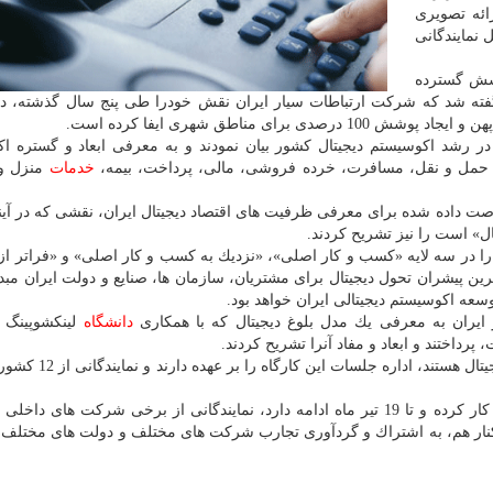
ائه تصویری
 نمایندگانی
شش گسترده
و گفته شد كه شركت ارتباطات سیار ایران نقش خودرا طی پنج سال گذشته، د
 در رشد اكوسیستم دیجیتال كشور بیان نمودند و به معرفی ابعاد و گستره ا
ن حمل و نقل، مسافرت، خرده فروشی، مالی، پرداخت، بیمه،
خدمات
منزل و
رصت داده شده برای معرفی ظرفیت های اقتصاد دیجیتال ایران، نقشی كه در آیند
ل» است را نیز تشریح كردند.
ل را در سه لایه «كسب و كار اصلی»، «نزدیك به كسب و كار اصلی» و «فراتر ا
رین پیشران تحول دیجیتال برای مشتریان، سازمان ها، صنایع و دولت ایران مبد
عه اكوسیستم دیجیتالی ایران خواهد بود.
ایران به معرفی یك مدل بلوغ دیجیتال كه با همكاری
دانشگاه
لینكشوپینگ 
گفتنی است، سه مشاور ITU كه متخصص حوزه اقتصاد دیجیتال ه
در این كارگاه بین المللی كه از 15 تیر در تهران شروع به كار كرده و تا 19 تیر ماه ادامه دارد، نمایندگانی از برخی شركت ه
نار هم، به اشتراك و گردآوری تجارب شركت های مختلف و دولت های مختلف 