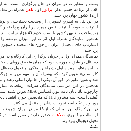
پست و مخابرات در تهران در حال برگزاری است، به ار
كلان از برنامه چشم انداز
اپراتور
اول
تلفن
همراه در مقابل
از 12 كشور جهان پرداختند.
در این پنل به تشریح تصویری از وضعیت دسترسی و پو
اینترنت خصوصاً اینترنت تلفن همراه در ایران پرداخته 
زیرساخت باند پهن كشور با نصب حدود 40 هزار سایت باند پهن و ایجاد پوشش 100 درصدی برای مناطق شهری ایفا كرده است.
همچنین نمایندگان همراه اول اثرات این میزان توسعه را
استارتاپ های دیجیتال ایران در حوزه های مختلف همچو
پرداختند.
نمایندگان همراه اول در جریان برگزاری این كارگاه و در ف
دیجیتال بر طبق ماموریت خود كه همان «تحقق رویای دیجیتا
به این منظور همراه اول یك راهبرد متكی بر تحول دیجیتا
كار اصلی» تدوین كرده كه بوسیله آن به مهم ترین و بزرگت
شد و همین طور در افق آن، یكی از حامیان اصلی رشد و توس
همچنین در این مراسم، نمایندگان شركت ارتباطات سیار 
چارچوب یك پایان نامه فوق لیسانس MBA تدوین شده است، پرداختند و ابعاد و مفاد آنرا تشریح كردند.
روز و در 24 جلسه تجربیات شان را منتقل می كنند.
ارتباطات و فناوری
اطلاعات
حضور دارند و مقرر است در ك
تحول دیجیتال بپردازند.
2121