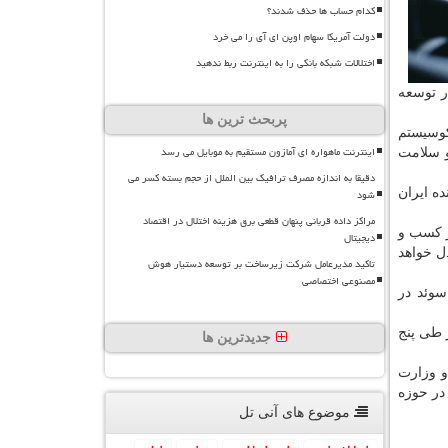
کدام حساب ها حذف شدند؟
دولت آمریکا سهام اوپن ای آی را می خرد
اختلالات شبکه بانکی را به اینترنت ربط ندهید
ر توسعه
پربحث ترین ها
كوسیستم
اینترنت ماهواره ای آمازون مستقیم به موبایل می رسد
 سلامت
دقیقا به اندازه مصرف ترافیک بین الملل از حجم بسته کسر می
ه ایران
شود
مراکز داده قربانی پنهان قطعی برق هزینه اختلال در اقتصاد
ز كسب و
دیجیتال
ل خواهد
تاکید مدیرعامل شرکت زیرساخت بر توسعه دستیار هوش
مصنوعی اختصاصی
سوئد در
ستند، اداره جلسات این كارگاه را بر عهده دارند و نمایندگانی از 12 كشور طی پنج
جدیدترین ها
ای داخلی و وزارت
در حوزه
موضوع های آنی تل