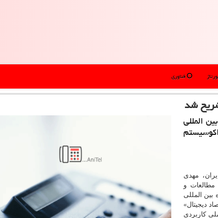
رتاژ
فناوری
شریح شد
ین المللی
اكوسیستم
ران، مهدی
 مطالعات و
 بین المللی
د دیجیتال»
لی كاربردی