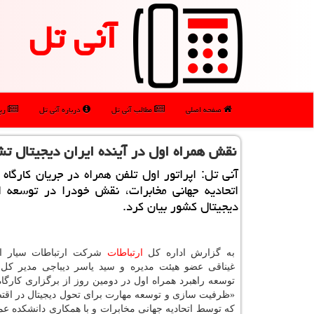
آنی تل
صفحه اصلی
مطالب آنی تل
درباره آنی تل
رپو
نقش همراه اول در آینده ایران دیجیتال ت
آنی تل: اپراتور اول تلفن همراه در جریان كارگاه ب
اتحادیه جهانی مخابرات، نقش خودرا در توسعه 
دیجیتال كشور بیان كرد.
به گزارش اداره كل
ارتباطات
شركت ارتباطات سیار ای
غیناقی عضو هیئت مدیره و سید یاسر دیباجی مدیر كل
توسعه راهبرد همراه اول در دومین روز از برگزاری كارگاه
«ظرفیت سازی و توسعه مهارت برای تحول دیجیتال در اقتصا
كه توسط اتحادیه جهانی مخابرات و با همكاری دانشكده عم