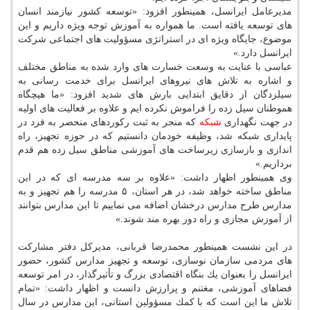
مدیرعامل ایرانسل، همینطور افزود: «توسعه كشور نیازمند انسان
های توسعه یافته است. ما همواره به آموزش توجه ویژه داریم و این
موضوع، جایگاه ویژه ای در استراتژی مسؤولیت های اجتماعی شركت
ایرانسل دارد.»
عباسی با عنایت به وسعت خسارت های وارد شده به مناطق مختلف
و اشاره به تلاش های نیروهای ایرانسل برای خدمت رسانی به
سیلزدگان از دقایق ابتدایی بارش های شدید افزود: «ما هیچگاه
هموطنان سیل زده را فراموش نكرده ایم و علاوه بر فعالیت های اولیه
در جهت نگهداری
شبكه
كه منجر به ثبت ركوردهای منحصر به فرد در
پایداری شبكه شد، وظیفه خودمان دانستیم كه در حوزه تجهیز، راه
اندازی و بازسازی زیرساخت های آموزشی مناطق سیل زده هم قدم
برداریم.»
وی همینطور اظهار داشت: «علاوه بر سه مدرسه ای كه در این
مناطق ساخته خواهد شد، در هر استان، ۵ مدرسه را هم تجهیز و به
مدارس طرح مدارس درخشان اضافه می نماییم تا این مدارس بتوانند
از آموزش مجازی و راه دور بهره مند شوند.»
در این نشست همینطور محمدرضا قربانی، مدیركل دفتر مشاركت
های مردمی سازمان نوسازی، توسعه و تجهیز مدارس كشور، حضور
ایرانسل را بعنوان یك بنگاه اقتصادی بزرگ و تأثیرگذار، در امر توسعه
فضاهای آموزشی، مغتنم و پرارزش دانست و اظهار داشت: «تمام
تلاش ما این است كه با كمك مسؤولین استانی، این مدارس در سال