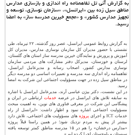
به گزارش آنی تل تفاهمنامه راه اندازی و بازسازی مدارس
مناطق سیل زده بین «ایرانسل»، «سازمان نوسازی، توسعه و
تجهیز مدارس كشور» و «مجمع خیرین مدرسه ساز» به امضا
رسید.
به گزارش روابط عمومی ایرانسل، عصر روز گذشته، ۲۲ تیرماه، طی
نشستی با حضور مدیران كل سازمان نوسازی مدارس، مدیران كل
آموزش و پرورش و نمایندگان خیرین مدرسه ساز استان های گلستان،
لرستان و خوزستان، مدیركل دفتر مشاركت های مردمی سازمان
نوسازی مدارس كشور، اصحاب رسانه و مدیرعامل ایرانسل،
تفاهمنامه راه اندازی سه مدرسه و تعمیرات اساسی دو مدرسه دیگر
در مناطق سیل زده در جهت مسؤولیت اجتماعی این شركت به امضا
رسید.
در این نشست، دكتر بیژن عباسی آرند، مدیرعامل ایرانسل با اشاره
به سابقه تلاش های ایرانسل در عرضه
خدمات
ارتباطی در ایران و
پیشگامی این شركت در معرفی فناوری های نوین، به اهمیت مبحث
مسؤولیت اجتماعی اشاره نمود و اظهار داشت: «ایرانسل از راه
خدمات ICT و اجرای
پروژه
های مسؤولیت های اجتماعی، تلاش دارد
بیشتر از پیش به مردم نزدیك شود؛ در همین راستا قبلاً پروژه
«مدارس درخشان» را هم در ۱۵ مدرسه مناطق كمتر توسعه یافته
سیستان و بلوچستان اجرا كرده ایم.»