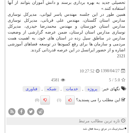
تحصیلی جدید به بهره برداری برسند و دانش آموزان بتوانند از آنها
استفاده كنند.»
همین طور در این جلسه مهندس یاسر لیوانی، مدیركل نوسازی
مدارس استان گلستان، مهندس علی قربانی، مدیركل نوسازی
مدارس استان خوزستان و مهندس محمدرضا حیدری، مدیركل
نوسازی مدارس استان لرستان، ضمن عرضه گزارشی از وضعیت
مدارس در مناطق سیل زده در استان های خود، به اهمیت همت
مردمی و سازمان ها برای رفع كمبودها در توسعه فضاهای آموزشی
اشاره و از حضور ایرانسل در این عرصه قدردانی كردند.
2121
1398/04/27
10:27:52
4581
5
/
5.0
تگهای خبر:
پروژه
,
خدمات
,
شبكه
,
فناوری
این مطلب را می پسندید؟
(0)
(1)
تازه ترین مطالب مرتبط
استارلینک در عراق رسما فعال شد