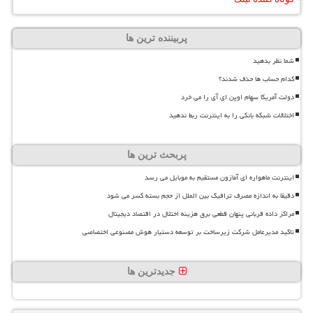
پربیننده ترین ها
شما نظر بدهید
کدام حساب ها حذف شدند؟
دولت آمریکا سهام اوپن ای آی را می خرد
اختلالات شبکه بانکی را به اینترنت ربط ندهید
پربحث ترین ها
اینترنت ماهواره ای آمازون مستقیم به موبایل می رسد
دقیقا به اندازه مصرف ترافیک بین الملل از حجم بسته کسر می شود
مراکز داده قربانی پنهان قطعی برق هزینه اختلال در اقتصاد دیجیتال
تاکید مدیرعامل شرکت زیرساخت بر توسعه دستیار هوش مصنوعی اختصاصی
جدیدترین ها