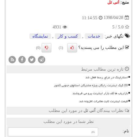
منبع:
آنی تل
1398/04/28
11:14:55
4931
5
/
5.0
تگهای خبر:
خدمات
,
كسب و كار
,
نمایشگاه
این مطلب را می پسندید؟
(0)
(1)
تازه ترین مطالب مرتبط
استارلینک در عراق رسما فعال شد
20 گیگ اینترنت رایگان ویژه مشترکان استانهای جنوبی کشور
بازاریاب ها کف بازار اینترنت پرو می فروشند
قیمت اینترنت ثابت مخابرات افزوده شد
نظرات بینندگان
آنی تل
در مورد این مطلب
نظر شما در مورد این مطلب
نام: