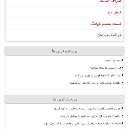
طراحی سایت
فیش حج
قیمت بیسیم باوفنگ
کوتاه کننده لینک
پربیننده ترین ها
شما نظر بدهید
کدام حساب ها حذف شدند؟
دولت آمریکا سهام اوپن ای آی را می خرد
اختلالات شبکه بانکی را به اینترنت ربط ندهید
پربحث ترین ها
آخرین وضعیت امنیت سایبری زیرساخت های راه آهن کشور
اینترنت ماهواره ای آمازون مستقیم به موبایل می رسد
دقیقا به اندازه مصرف ترافیک بین الملل از حجم بسته کسر می شود