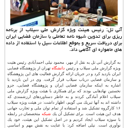
آنی تل: رئیس هیئت ویژه گزارش ملی سیلاب از برنامه
ریزی برای تدوین شیوه نامه تعاملی با سازمان فضایی ایران
برای دریافت سریع و بموقع اطلاعات سیل با استفاده از داده
های ماهواره ای آگاهی داد.
به گزارش آنی تل به نقل از مهر، محمود نیلی احمدآبادی رئیس هئیت
ویژه گزارش ملی سیلاب و رئیس
دانشگاه
تهران از پژوهشگاه فضایی
ایران بازدید كرد و در جریان ارائه گزارش فعالیت های این پژوهشگاه
و سازمان فضایی درباب سیلاب قرار گرفت. وی در این بازدید با
اشاره به اینكه سازمان فضایی ایران و پژوهشگاه فضایی، جزو
نخستین نهادهایی بودند كه برای همكاری با هیئت ویژه گزارش ملی
سیلاب اعلام آمادگی كردند و به خاطر دستاوردهای ارزشمندی كه
داشته اند به آنها تبریك می گویم، اظهار داشت: در هیئت ویژه سیلاب
۱۶ كارگروه تشكیل شد و استفاده از تمام توان ملی و تجارب جهانی
هدف این هیئت است. برای تشكیل آن یك
شبكه
متخصصان در رابطه
با سوژه سیلاب ایجاد كردیم و در اصل تشكیل این هیئت، خود یك
نوآوری است. نیلی اضافه كرد: با عنایت به نقش مهم و اساسی