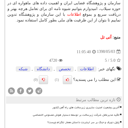
سازمان و پژوهشگاه فضایی ایران و اهمیت داده های ماهواره ای در
حوزه سیلاب، امیدوارم بتوانیم شیوه نامه ای برای تعامل هرچه بهتر و
دریافت سریع و بموقع
اطلاعات
با این سازمان و پژوهشگاه تدوین
نماییم تا بتوان از این ظرفیت های ملی بطور كامل استفاده نمود.
منبع:
آنی تل
1398/05/03
11:05:40
4720
5
/
5.0
تگهای خبر:
اطلاعات
,
تخصص
,
دانشگاه
,
شبكه
این مطلب را می پسندید؟
(0)
(1)
تازه ترین مطالب مرتبط
آخرین وضعیت امنیت سایبری زیرساخت های راه آهن کشور
تاکید مدیرعامل شرکت زیرساخت بر توسعه دستیار هوش مصنوعی اختصاصی
پاول دورف و جنگ بر سر اینترنت داستان معمار تلگرام چیست؟