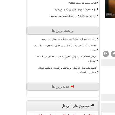
کدام حساب ها حذف شدند؟
دولت آمریکا سهام اوپن ای آی را می خرد
اختلالات شبکه بانکی را به اینترنت ربط ندهید
پربحث ترین ها
اینترنت ماهواره ای آمازون مستقیم به موبایل می رسد
دقیقا به اندازه مصرف ترافیک بین الملل از حجم بسته کسر می
شود
مراکز داده قربانی پنهان قطعی برق هزینه اختلال در اقتصاد
دیجیتال
تاکید مدیرعامل شرکت زیرساخت بر توسعه دستیار هوش
مصنوعی اختصاصی
جدیدترین ها
موضوع های آنی تل