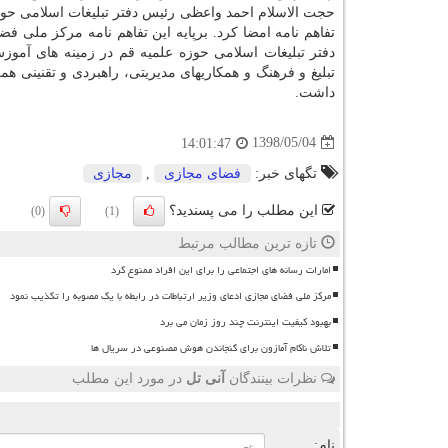
حجت الاسلام احمد واعظی رئیس دفتر تبلیغات اسلامی حوز
تفاهم نامه امضا كرد. برپایه این تفاهم نامه مركز ملی ف
دفتر تبلیغات اسلامی حوزه علمیه قم در زمینه های آمو
تبلیغ و فرهنگ و همكاریهای مدیریتی، راهبردی و تقنینی هم
داشت.
1398/05/04
14:01:47
تگهای خبر:
فضای مجازی
,
مجازی
این مطلب را می پسندید؟
(0)
(1)
تازه ترین مطالب مرتبط
امارات رسانه های اجتماعی را برای این افراد ممنوع کرد
مرکز ملی فضای مجازی ادعای وزیر ارتباطات در رابطه با یک مصوبه را تکذیب نمود
بهبود کیفیت اینترنت چند روز زمان می برد
تلاش ناکام آمازون برای گنجاندن هوش مصنوعی در سریال ها
نظرات بینندگان
آنی تل
در مورد این مطلب
ن
نام: