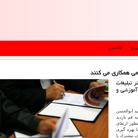
رتاژ
فناوری
می همكاری می كنند
 تبلیغات
 آموزشی و
د ابوالحسن
ه قم بازدید
ظور ارتقای
 بهره گیری
اف مشترك با