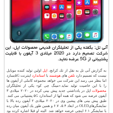
آنی تل: بگفته یكی از تحلیلگران قدیمی محصولات اپل، این
شركت تصمیم دارد در 2020 میلادی 3 آیفون با قابلیت
پشتیبانی از 5G عرضه نماید.
به گزارش آنی تل به نقل از تك كرانچ،
اپل
اولین تولید كننده موبایل
نیست كه تصمیم دارد
تلفن
های
هوشمند
با
استاندارد
اینترنت ۵Gبسازد
اما بنظر می رسد این شركت می خواهد مجموعه كاملی از آیفون ها
را با این خاصیت تولید نماید.«مینگ چی كو» یكی از تحلیلگران
محصولات
اپل در یادداشتی جدید پیش بینی كرده در ۲۰۲۰ میلادی ۳
آیفون عرضه می شود كه همه آنها از استاندارد ۵G پشتیبانی می كنند.
طبق پیش بینی های پیشین وی در ۲۰۲۰ میلادی ۲ آیفون رده بالا با
نمایشگرهایOLED در ابعاد ۵.۴، ۶.۷ و همین طور یك آیفون میان رده
با نمایشگر ۶.۱ اینچی عرضه خواهد شد. البته او قبلا اشاره كرده بود