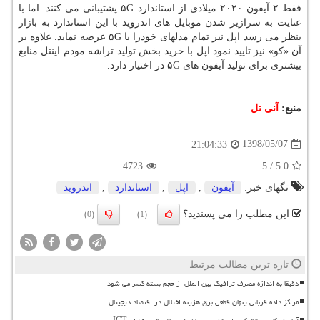
فقط ۲ آیفون ۲۰۲۰ میلادی از استاندارد ۵G پشتیبانی می كنند. اما با
عنایت به سرازیر شدن موبایل های اندروید با این استاندارد به بازار
بنظر می رسد اپل نیز تمام مدلهای خودرا با ۵G عرضه نماید. علاوه بر
آن «كو» نیز تایید نمود اپل با خرید بخش تولید تراشه مودم اینتل منابع
بیشتری برای تولید آیفون های ۵G در اختیار دارد.
منبع:
آنی تل
1398/05/07
21:04:33
4723
5
/
5.0
تگهای خبر:
آیفون
,
اپل
,
استاندارد
,
اندروید
این مطلب را می پسندید؟
(0)
(1)
تازه ترین مطالب مرتبط
دقیقا به اندازه مصرف ترافیک بین الملل از حجم بسته کسر می شود
مراکز داده قربانی پنهان قطعی برق هزینه اختلال در اقتصاد دیجیتال