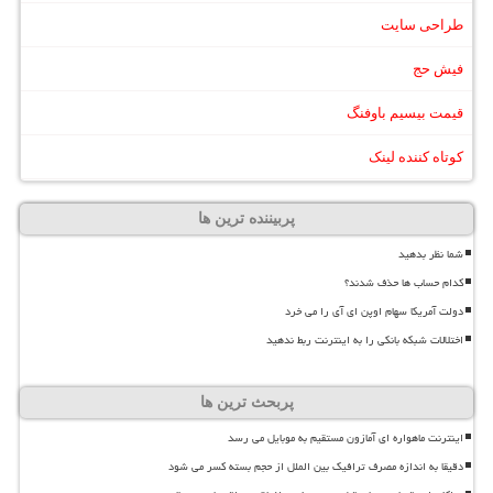
طراحی سایت
فیش حج
قیمت بیسیم باوفنگ
کوتاه کننده لینک
پربیننده ترین ها
شما نظر بدهید
کدام حساب ها حذف شدند؟
دولت آمریکا سهام اوپن ای آی را می خرد
اختلالات شبکه بانکی را به اینترنت ربط ندهید
پربحث ترین ها
اینترنت ماهواره ای آمازون مستقیم به موبایل می رسد
دقیقا به اندازه مصرف ترافیک بین الملل از حجم بسته کسر می شود