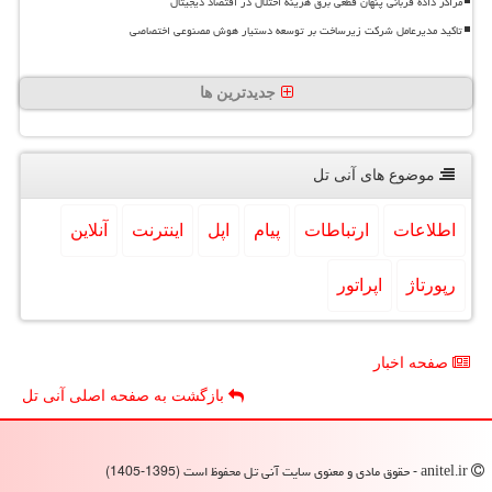
مراکز داده قربانی پنهان قطعی برق هزینه اختلال در اقتصاد دیجیتال
تاکید مدیرعامل شرکت زیرساخت بر توسعه دستیار هوش مصنوعی اختصاصی
جدیدترین ها
موضوع های آنی تل
اطلاعات
ارتباطات
پیام
اپل
اینترنت
آنلاین
رپورتاژ
اپراتور
صفحه اخبار
بازگشت به صفحه اصلی آنی تل
anitel.ir - حقوق مادی و معنوی سایت آنی تل محفوظ است (1395-1405)