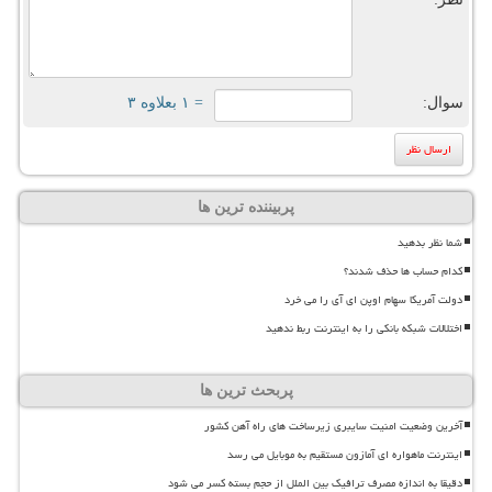
سوال:
= ۱ بعلاوه ۳
پربیننده ترین ها
شما نظر بدهید
کدام حساب ها حذف شدند؟
دولت آمریکا سهام اوپن ای آی را می خرد
اختلالات شبکه بانکی را به اینترنت ربط ندهید
پربحث ترین ها
آخرین وضعیت امنیت سایبری زیرساخت های راه آهن کشور
اینترنت ماهواره ای آمازون مستقیم به موبایل می رسد
دقیقا به اندازه مصرف ترافیک بین الملل از حجم بسته کسر می شود