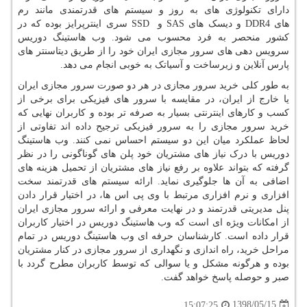
دارای تکنولوژی های به روز و سیستم های قدرتمندی مانند رم
های
DDR4
و دیسک های
SAS
و
SSD
سری اینترپرایز بوده که در
کشور منحصر به فرد محسوب می شود. وب هاستینگ دوریس
سرویس دهی های سرور مجازی ایران خود را از طریق دیتاسنتر های
پارس آنلاین و زیرساخت و آسیاتک به خوبی انجام می دهد.
به طور کلی خرید سرور مجازی در هر دو صورت سرور مجازی ایران
یا خارج از ایران، در مقایسه با سرور های فیزیکی برای برخی از
کسب و کارهای اینترنتی بسیار به صرفه تر بوده و کاربران نهایی که
خرید سرور مجازی را به سرور فیزیکی ترجیح داده اند تفاوتی از
لحاظ عملکرد میان این دو سیستم احساس نمی کنند. وب هاستینگ
دوریس با درک نیاز های مشتریان خود پلن های گوناگونی را در نظر
گرفته که بتواند علاوه بر رفع نیاز های مشتریان از تحمیل هزینه های
اضافی به آن ها جلوگیری نماید. ارائه سیستم های قدرتمند سخت
افزاری و نرم افزاری مرتبط با وی پی اس ها، در اختیار قرار دادن
پنل مدیریتی قدرتمند و در نهایت معرفی و ارائه سرور مجازی ایران
از امکانات ویژه ای است که وب هاستینگ دوریس در اختیار کاربران
قرار داده است. کارشناسان حرفه ای وب هاستینگ دوریس در تمام
مراحل خرید، راه اندازی و نگهداری از سرور مجازی در کنار مشتریان
بوده و هرگونه مشکل و یا سوالی که توسط کاربران مطرح گردد با
صبر و حوصله پاسخ خواهد گفت.
1398/05/15
15:07:25