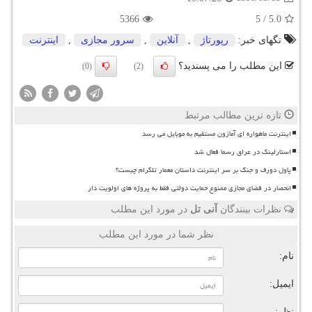
5366
5
/
5.0
تگهای خبر:
رپورتاژ
,
آنلاین
,
سرور مجازی
,
اینترنت
این مطلب را می پسندید؟
(0)
(2)
تازه ترین مطالب مرتبط
اینترنت ماهواره ای آمازون مستقیم به موبایل می رسد
استارلینک در عراق رسما فعال شد
پاول دورف و جنگ بر سر اینترنت داستان معمار تلگرام چیست؟
انحصار در فضای مجازی ممنوع حمایت دولتی فقط به پروژه های اولویت دار
نظرات بینندگان
آنی تل
در مورد این مطلب
نظر شما در مورد این مطلب
نام:
ایمیل:
نظر: