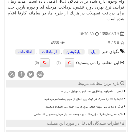
وام وجوه اداره شده برای فعالان ICT، آگاهی داده است. مدت زمان
فرایند، نرخ بهره، دوره تنفس، پرداخت مرحله ای و دوره بازپرداخت
برای دریافت تسهیلات در هریك از طرح ها، در سامانه كارفا اعلام
شده است.
1398/05/19
18:20:39
4538
5
/
5.0
تگهای خبر:
اپل
,
اپلیكیشن
,
ارتباطات
,
اطلاعات
این مطلب را می پسندید؟
(0)
(1)
تازه ترین مطالب مرتبط
اینترنت ماهواره ای آمازون مستقیم به موبایل می رسد
دقیقا به اندازه مصرف ترافیک بین الملل از حجم بسته کسر می شود
مراکز داده قربانی پنهان قطعی برق هزینه اختلال در اقتصاد دیجیتال
تاکید مدیرعامل شرکت زیرساخت بر توسعه دستیار هوش مصنوعی اختصاصی
نظرات بینندگان
آنی تل
در مورد این مطلب