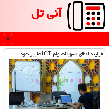
آنی تل
منو
فرایند اعطای تسهیلات وام ICT تغییر نمود