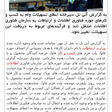
به گزارش آنی تل دبیرخانه اعطای تسهیلات وام به كسب و
كارهای حوزه فناوری اطلاعات و ارتباطات به سازمان فناوری
اطلاعات منتقل شد و فرآیندهای مربوط به دریافت این
تسهیلات، تغییر نمود.
به گزارش آنی تل به نقل از مهر، سامانه جدید وام وجوه اداره شده
وزارت
ارتباطات
با نام «ایران كارفا» با هدف پشتیبانی از اصناف حوزه
فاوا، پلت فرم های
كسب و كار
فاوا، عرضه كنندگان محصول و یا
خدمت روی پلتفرم، شتاب دهنده سازمانی، صندوق سرمایه گذاری
جسورانه و شركت های نوپای حوزه فاوا در سازمان فناوری
اطلاعات
ایران شروع به كار كرده است. این سامانه در چارچوب ۷ نوع حمایت
شامل توسعه اپلیكیشن (شركت های نوپا)، توسعه كسب و كار فاوا
(شركت های نوپا)، اشتغال زایی اصناف، عرضه كننده محصول یا
خدمت روی پلتفرم، توسعه پلت فرم فاوا، شتابدهنده سازمانی و
سرمایه گذار جسور شركتی از فعالان این كسب و كارها حمایت می
كند. قبل از این دبیرخانه وام وجوه اداره شده در اختیار معاونت
نوآوری وزارت ارتباطات بود كه الان این وزارتخانه از جابجایی
دبیرخانه وام وجوه اداره شده و انتقال آن به سازمان فناوری اطلاعات
ایران و نیز بازبینی و تدوین فرآیندهای جدید مربوط به اعطای تسهیلات