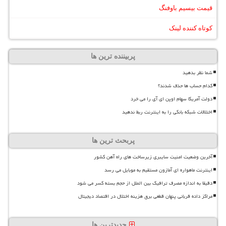
قیمت بیسیم باوفنگ
کوتاه کننده لینک
پربیننده ترین ها
شما نظر بدهید
کدام حساب ها حذف شدند؟
دولت آمریکا سهام اوپن ای آی را می خرد
اختلالات شبکه بانکی را به اینترنت ربط ندهید
پربحث ترین ها
آخرین وضعیت امنیت سایبری زیرساخت های راه آهن کشور
اینترنت ماهواره ای آمازون مستقیم به موبایل می رسد
دقیقا به اندازه مصرف ترافیک بین الملل از حجم بسته کسر می شود
مراکز داده قربانی پنهان قطعی برق هزینه اختلال در اقتصاد دیجیتال
جدیدترین ها