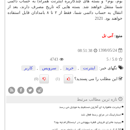
بوم، بوم+ و بسته های چندكاربره اینترنت همراه) به حساب دائمی
شما منتقل خواهند شد. بسته هایی كه تاریخ مصرف دارند، بعد از
انتقال به حساب دائمی شما، فقط از ۲ تا ۸ بامدادان قابل استفاده
خواهند بود. 2121
منبع:
آنی تل
1398/05/24
08:51:38
4743
5
/
5.0
تگهای خبر:
اینترنت
,
خرید
,
سرویس
,
كاربر
این مطلب را می پسندید؟
(0)
(1)
تازه ترین مطالب مرتبط
اینترنت ماهواره ای آمازون مستقیم به موبایل می رسد
استارلینک در عراق رسما فعال شد
ببینید ماجرای فروش قطره بیهوشی در اینستاگرام چه بود؟
20 گیگ اینترنت رایگان ویژه مشترکان استانهای جنوبی کشور