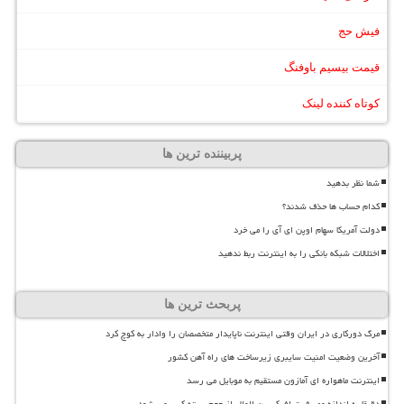
فیش حج
قیمت بیسیم باوفنگ
کوتاه کننده لینک
پربیننده ترین ها
شما نظر بدهید
کدام حساب ها حذف شدند؟
دولت آمریکا سهام اوپن ای آی را می خرد
اختلالات شبکه بانکی را به اینترنت ربط ندهید
پربحث ترین ها
مرگ دورکاری در ایران وقتی اینترنت ناپایدار متخصصان را وادار به کوچ کرد
آخرین وضعیت امنیت سایبری زیرساخت های راه آهن کشور
اینترنت ماهواره ای آمازون مستقیم به موبایل می رسد
دقیقا به اندازه مصرف ترافیک بین الملل از حجم بسته کسر می شود