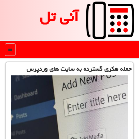
آنی تل
منو
حمله هكری گسترده به سایت های وردپرس