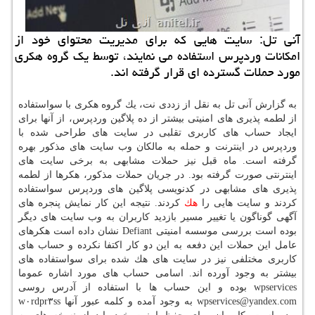
آنی تل: سایت هایی كه برای مدیریت محتوای خود از
امكانات وردپرس استفاده می نمایند، توسط یك گروه هكری
مورد حملات گسترده ای قرار گرفته اند.
به گزارش آنی تل به نقل از زددی نت، یك گروه هكری با سواستفاده
از لطمه پذیری های امنیتی بیشتر از ده پلاگین وردپرس، از آنها برای
ایجاد حساب های كاربری تقلبی در سایت های طراحی شده با
وردپرس در اینترنت و حمله به مالكان وب سایت های مذكور بهره
گرفته است. ماه قبل نیز حملات مشابهی به برخی سایت های
اینترنتی صورت گرفته بود. در جریان حملات مذكور، هكرها از لطمه
پذیری های مشابهی در كدنویسی پلاگین های وردپرس سواستفاده
كردند و سایت هایی را
هك
كردند. نتیجه این كار نمایش پنجره های
آگهی گوناگون یا تغییر مسیر بازدید كاربران به وب سایت های دیگر
بوده است بررسی موسسه امنیتی Defiant نشان داده است هكرهای
عامل این حملات این دفعه به این دو كار اكتفا نكرده و حساب های
كاربری مختلفی نیز در سایت های هك شده برای سواستفاده های
بیشتر به وجود آورده اند. اسامی حساب های مورد اشاره عموما
wpservices بوده و این حساب ها با استفاده از آدرس روسی
wpservices@yandex.com به وجود آمده و كلمه عبور آنها w۰rdpr۳ss