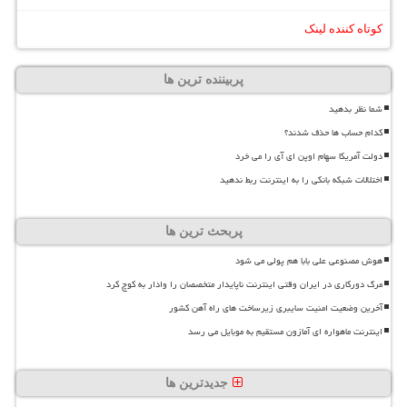
کوتاه کننده لینک
پربیننده ترین ها
شما نظر بدهید
کدام حساب ها حذف شدند؟
دولت آمریکا سهام اوپن ای آی را می خرد
اختلالات شبکه بانکی را به اینترنت ربط ندهید
پربحث ترین ها
هوش مصنوعی علی بابا هم پولی می شود
مرگ دورکاری در ایران وقتی اینترنت ناپایدار متخصصان را وادار به کوچ کرد
آخرین وضعیت امنیت سایبری زیرساخت های راه آهن کشور
اینترنت ماهواره ای آمازون مستقیم به موبایل می رسد
جدیدترین ها