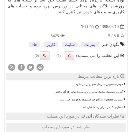
بوده است. كاربران برای حفظ امنیت خود باید از نسخه های به
روزشده پلاگین های مختلف در وردپرس بهره برده و حساب های
كاربری سایت های خودرا نیز كنترل كنند.
1398/06/10
13:11:00
5425
5
/
5.0
تگهای خبر:
اینترنت
,
سایت
,
كاربر
,
هك
این مطلب را می پسندید؟
(0)
(1)
تازه ترین مطالب مرتبط
هوش مصنوعی علی بابا هم پولی می شود
آخرین وضعیت امنیت سایبری زیرساخت های راه آهن کشور
اینترنت ماهواره ای آمازون مستقیم به موبایل می رسد
استارلینک در عراق رسما فعال شد
نظرات بینندگان
آنی تل
در مورد این مطلب
نظر شما در مورد این مطلب