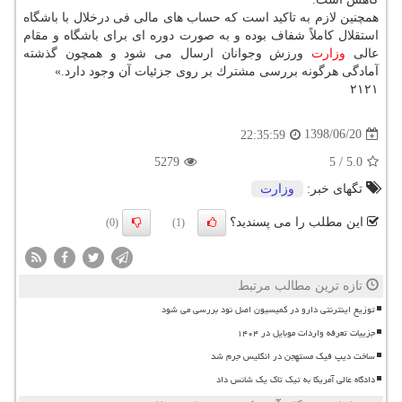
همچنین لازم به تاكید است كه حساب های مالی فی درخلال با باشگاه
استقلال كاملاً شفاف بوده و به صورت دوره ای برای باشگاه و مقام
عالی
وزارت
ورزش وجوانان ارسال می شود و همچون گذشته
آمادگی هرگونه بررسی مشترك بر روی جزئیات آن وجود دارد.»
۲۱۲۱
1398/06/20
22:35:59
5279
5
/
5.0
تگهای خبر:
وزارت
این مطلب را می پسندید؟
(0)
(1)
تازه ترین مطالب مرتبط
توزیع اینترنتی دارو در کمیسیون اصل نود بررسی می شود
جزییات تعرفه واردات موبایل در ۱۴۰۴
ساخت دیپ فیک مستهجن در انگلیس جرم شد
دادگاه عالی آمریکا به تیک تاک یک شانس داد