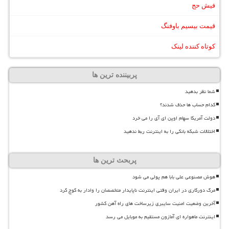
فیش حج
قیمت بیسیم باوفنگ
کوتاه کننده لینک
پربیننده ترین ها
شما نظر بدهید
کدام حساب ها حذف شدند؟
دولت آمریکا سهام اوپن ای آی را می خرد
اختلالات شبکه بانکی را به اینترنت ربط ندهید
پربحث ترین ها
هوش مصنوعی علی بابا هم پولی می شود
مرگ دورکاری در ایران وقتی اینترنت ناپایدار متخصصان را وادار به کوچ کرد
آخرین وضعیت امنیت سایبری زیرساخت های راه آهن کشور
اینترنت ماهواره ای آمازون مستقیم به موبایل می رسد