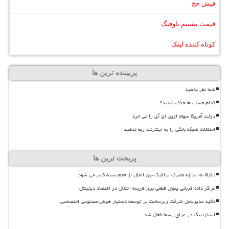
فیش حج
قیمت بیسیم باوفنگ
کوتاه کننده لینک
پربیننده ترین ها
شما نظر بدهید
کدام حساب ها حذف شدند؟
دولت آمریکا سهام اوپن ای آی را می خرد
اختلالات شبکه بانکی را به اینترنت ربط ندهید
پربحث ترین ها
دقیقا به اندازه مصرف ترافیک بین الملل از حجم بسته کسر می شود
مراکز داده قربانی پنهان قطعی برق هزینه اختلال در اقتصاد دیجیتال
تاکید مدیرعامل شرکت زیرساخت بر توسعه دستیار هوش مصنوعی اختصاصی
استارلینک در عراق رسما فعال شد