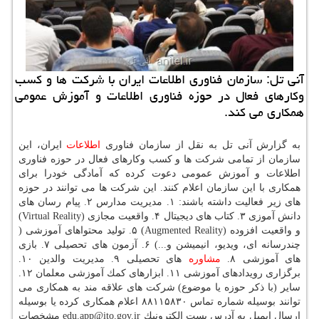
آنی تل: سازمان فناوری اطلاعات ایران با شركت ها و كسب
وكارهای فعال در حوزه فناوری اطلاعات و آموزش عمومی
همكاری می كند.
به گزارش آنی تل به نقل از سازمان فناوری
اطلاعات
ایران، این
سازمان از تمامی شركت ها و كسب وكارهای فعال در حوزه فناوری
اطلاعات و آموزش عمومی دعوت كرده كه آمادگی خودرا برای
همكاری با این سازمان اعلام كنند. این شركت ها می توانند در حوزه
های زیر فعالیت داشته باشند: ۱. مدیریت مدارس ۲. پیام رسان های
دانش آموزی ۳. كتاب های دیجیتال ۴. واقعیت مجازی (Virtual Reality)
و واقعیت افزوده (Augmented Reality) ۵. تولید محتواهای آموزشی (
چندرسانه ای، ویدیو، انیمیشن و...) ۶. آزمون های تحصیلی ۷. بازی
های آموزشی ۸.
مشاوره
های تحصیلی ۹. مدیریت والدین ۱۰.
برگزاری رویدادهای آموزشی ۱۱. ابزارهای كمك آموزشی معلمان ۱۲.
سایر (با ذكر حوزه یا موضوع) شركت های علاقه مند به همكاری می
توانند بوسیله شماره تماس ۸۸۱۱۵۸۳۰ اعلام همكاری كرده یا بوسیله
ارسال ایمیل به آدرس پست الكترونیك edu.app@ito.gov.ir مشخصات