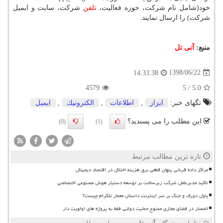
خود(شامل نام شركت، حوزه فعالیت،
تلفن
شركت، سایت و ایمیل
شركت) را ارسال نمایند.
منبع:
آنی تل
1398/06/22
14:33:38
4579
5
/
5.0
تگهای خبر:
ابزار
,
اطلاعات
,
الكترونیك
,
ایمیل
این مطلب را می پسندید؟
(0)
(1)
تازه ترین مطالب مرتبط
مراکز داده قربانی پنهان قطعی برق هزینه اختلال در اقتصاد دیجیتال
تاکید مدیرعامل شرکت زیرساخت بر توسعه دستیار هوش مصنوعی اختصاصی
پاول دورف و جنگ بر سر اینترنت داستان معمار تلگرام چیست؟
انحصار در فضای مجازی ممنوع حمایت دولتی فقط به پروژه های اولویت دار