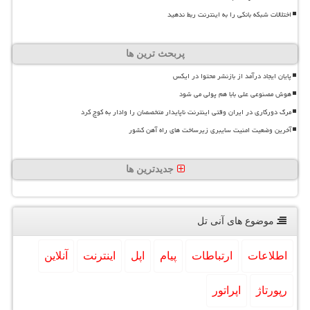
اختلالات شبکه بانکی را به اینترنت ربط ندهید
پربحث ترین ها
پایان ایجاد درآمد از بازنشر محتوا در ایکس
هوش مصنوعی علی بابا هم پولی می شود
مرگ دورکاری در ایران وقتی اینترنت ناپایدار متخصصان را وادار به کوچ کرد
آخرین وضعیت امنیت سایبری زیرساخت های راه آهن کشور
جدیدترین ها
موضوع های آنی تل
اطلاعات
ارتباطات
پیام
اپل
اینترنت
آنلاین
رپورتاژ
اپراتور