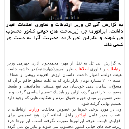
به گزارش آنی تل وزیر ارتباطات و فناوری اطلاعات اظهار
داشت: اپراتورها جزء زیرساخت های حیاتی كشور محسوب
می شوند و بنابراین نمی گردد مدیریت آنرا به دست هر
كسی داد.
به گزارش آنی تل به نقل از مهر، محمدجواد آذری جهرمی وزیر
ارتباطات
و فناوری
اطلاعات
ظهر امروز(چهارشنبه) در حاشیه جلسه
هیئت دولت، اظهار داشت: داستان ارزش افزوده روشن و شفاف
است ۲۰۰۰ میلیارد تومان بازار دارد كه به علت منطق حاكم بر آن كه
مسؤلان سامان دهی خودشان ذی نفع هستند، ساماندهی و طبیعتا
مصوبات اجرا نمی گردد، ازاین رو باید یك تصمیم اساسی گرفت و ما
مصر هستیم بر مبنای حق و حقوق مردم و شكایت هایی كه وجود دارد
تصمیم نهایی گرفته شود.
وی در مورد برخی خبرها در خصوص مخالفت
وزارت
ارتباطات با
انتصاب مدیر عامل
اپراتور
رایتل، اضافه كرد: هیچ تصمیمی برای
افزایش قیمت تعرفه اپراتورها صورت نگرفته است، اپراتورها جزء
زیرساخت های حیاتی كشور محسوب می شوند و بنابراین نمی گردد