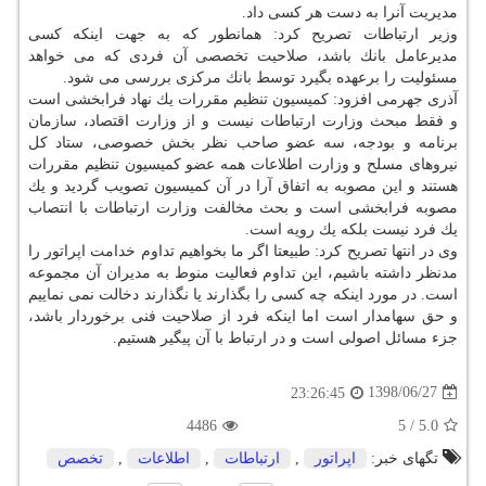
مدیریت آنرا به دست هر كسی داد.
وزیر ارتباطات تصریح كرد: همانطور كه به جهت اینكه كسی
مدیرعامل بانك باشد، صلاحیت تخصصی آن فردی كه می خواهد
مسئولیت را برعهده بگیرد توسط بانك مركزی بررسی می شود.
آذری جهرمی افزود: كمیسیون تنظیم مقررات یك نهاد فرابخشی است
و فقط مبحث وزارت ارتباطات نیست و از وزارت اقتصاد، سازمان
برنامه و بودجه، سه عضو صاحب نظر بخش خصوصی، ستاد كل
نیروهای مسلح و وزارت اطلاعات همه عضو كمیسیون تنظیم مقررات
هستند و این مصوبه به اتفاق آرا در آن كمیسیون تصویب گردید و یك
مصوبه فرابخشی است و بحث مخالفت وزارت ارتباطات با انتصاب
یك فرد نیست بلكه یك رویه است.
وی در انتها تصریح كرد: طبیعتا اگر ما بخواهیم تداوم خدامت اپراتور را
مدنظر داشته باشیم، این تداوم فعالیت منوط به مدیران آن مجموعه
است. در مورد اینكه چه كسی را بگذارند یا نگذارند دخالت نمی نماییم
و حق سهامدار است اما اینكه فرد از صلاحیت فنی برخوردار باشد،
جزء مسائل اصولی است و در ارتباط با آن پیگیر هستیم.
1398/06/27
23:26:45
4486
5
/
5.0
تگهای خبر:
اپراتور
,
ارتباطات
,
اطلاعات
,
تخصص