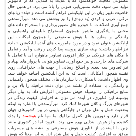
مصنوعی فعالیت خواهدنمود كه با عنایت به صدایی كه از كامپیوتر
تولید می شود، دقت مسیریابی صوتی را بالا می برد. در همین حال
خاصیت تغییر زبان در این اپلیكیشن فراهم گشته است و «بلد» زبانهای
تركی، عربی و كردی (به زودی) را نیز پوشش می دهد. میرآرمندهی
جمع آوری اطلاعات با خودرو های تصویربرداری و استخراج داده های
محلی با یادگیری ماشین همچون استخراج تابلوهای راهنمایی و
رانندگی و مغازه ها با هوش مصنوعی را همچون امكانات این
اپلیكیشن عنوان نمود و در مورد ماموریت های آینده اپلیكیشن « بلد»
نیز اظهار داشت: بهینه سازی پروسه پیدا كردن و رفت و آمد و تعامل
با مكان های فیزیكی در كنار افزودن تصاویر ماهواره ای با تعامل با
شركت های خارجی و نیز جمع آوری تصاویر هوایی با پرواز های پهپاد و
نیز تصاویر سه بعدی و اطلاع رسانی از جهت های جغرافیایی روی
نقشه همچون امكاناتی است كه به این اپلیكیشن اضافه خواهد شد.
وی اظهار داشت: با همكاری با سازمان های مختلف همچون راهنمایی
و رانندگی، با استفاده از نقشه می توان دقت ترافیك را بالا برد و
منابع ترافیكی را بوسیله هوش مصنوعی افزایش داد. به بیان دیگر
بوسیله این فناوری، در آینده می توان به افزایش كیفیت زندگی در
شهرهای بزرگ و كلان شهرها كمك كرد. میرآرمندهی با اشاره به اینكه
وضعیت حمل و نقل تهران در جایگاهی پایینی در بین كشورهای جهان
قرار دارد و دوربین های كنترل ترافیك ما تنها نام
هوشمند
را یدك
كشیده و از هوش ابتدایی بهره می برند، افزود: اما در كشوری مانند
چین با استفاده از فناوری هوش مصنوعی و نقشه های مسیریاب
موفق به افزایش كیفیت حمل و نقل شده اند. به این معنا كه هوش