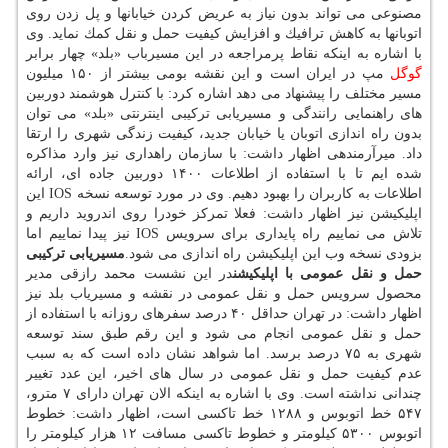
مصنوعی می تواند بدون نیاز به عریض كردن خیابانها و پل زدن روی
اتوبانها به كاهش ترافیك و افزایش كیفیت حمل و نقل كمك نماید. وی
با اشاره به اینكه نقاط پرمراجعه در این مسیرباب «بلد» چهار برابر
گوگل
مپ در ایران است و این نقشه بومی بیشتر از ۱۵۰ میلیون
مسیر مختلف را پیشنهاد می دهد اشاره كرد: با كنترل هوشمند دوربین
های راهنمایی رانندگی و مسیریابی تركیبی اینترنتی «بلد» می توان
بدون راه اندازی اتوبان یا خیابان جدید، كیفیت زندگی شهری را ارتقا
داد. میرآرمندهی اظهار داشت: با سازمان راهداری نیز وارد مذاكره
شده ایم تا با استفاده از اطلاعات ۱۴۰۰ دوربین جاده ای، ارائه
اطلاعات به كاربران را بهبود دهیم. وی در مورد توسعه نسخه IOS این
اپلیكیشن نیز اظهار داشت: فعلا تمركز خودرا روی اندروید داریم و
تلاش می نماییم راه پایداری برای سرویس IOS نیز پیدا نماییم اما
بزودی نسخه وب این اپلیكیشن راه اندازی می شود.
مسیریابی تركیبی
حمل و نقل عمومی با اپلیكیشن
در این نشست محمد رازقی مدیر
محصول سرویس حمل و نقل عمومی در نقشه و مسیریاب بلد نیز
اظهار داشت: در تهران حداقل ۴۰ درصد سفرهای روزانه با استفاده از
حمل و نقل عمومی انجام می شود و این رقم طبق سند توسعه
شهری به ۷۵ درصد برسد. اما شواهد نشان داده است كه به سبب
عدم كیفیت حمل و نقل عمومی در سال های اخیر، این عدد تغییر
چندانی نداشته است. وی با اشاره به اینكه الان تهران دارای ۷ مترو،
۵۴۷ خط اتوبوس و ۱۲۸۸ خط تاكسی است، اظهار داشت: خطوط
اتوبوس ۵۳۰۰ كیلومتر و خطوط تاكسی مسافت ۱۲ هزار كیلومتر را