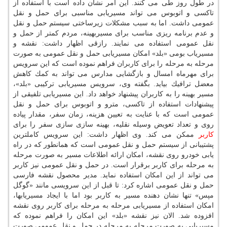
در طول روز طی می كنند. این امر نشان داده است با استفاده از
تاكسی و اتوبوس می تواند مسیریابی مناسبی برای حمل و نقل
عمومی داشت. اما به سبب مشكلات زیرساختی سیستم حمل و نقل
و عدم برنامه ریزی مناسب برای مسیربهینه، مردم كمتر از حمل و
نقل عمومی استفاده می نمایند. رازقی اظهار داشت: نقشه و
مسیریاب بومی «بلد» امكان مسیریابی حمل و نقل عمومی به صورت
مرحله به مرحله را برای كاربران فراهم نموده است كه این سرویس
برای مهرماه امسال و بازگشایی مدارس می تواند به كمك كاهش
معضل ترافیك بیاید. بگفته وی، سرویس مسیریابی تركیبی «بلد»،
مسیر بهینه را به كاربران پیشنهاد خواهد داد. این مسیریابی تلفیقی از
پیشنهادات استفاده از تاكسی، مترو و اتوبوس برای حمل و نقل
عمومی است كه با عنایت به تعیین هزینه، زمان سفر، مقدار پیاده
روی و تعداد تعویض وسیله نقلیه، بهینه سازی سازی سفر را برای
كاربر
ممكن می كند. وی اظهار داشت: این سرویس كاملترین
پشتیبانی از سیستم حمل و نقل عمومی است كه همانطور كه در راه
یابی خودرو روی نقشه، امكان ارائه اطلاعات مسیر به صورت مرحله
به مرحله برای كاربر برقرار است. در حمل و نقل عمومی نیز كاربر
می تواند از این امكان استفاده نماید. مدیر محصول نقشه فارسی
حمل و نقل عمومی اشاره كرد: تا قبل از این سرویسی مانند «گوگل
مپس» تنها نشان دهنده مسیر به كاربر بود اما با ایجاد مسیریابها،
امكان استفاده از مسیریابی مرحله به مرحله برای كاربر روی نقشه
افزوده شد. الان نیز نقشه «بلد» این امكان را فراهم نموده كه
مسیریابی به صورت مرحله به مرحله در حمل و نقل عمومی صورت