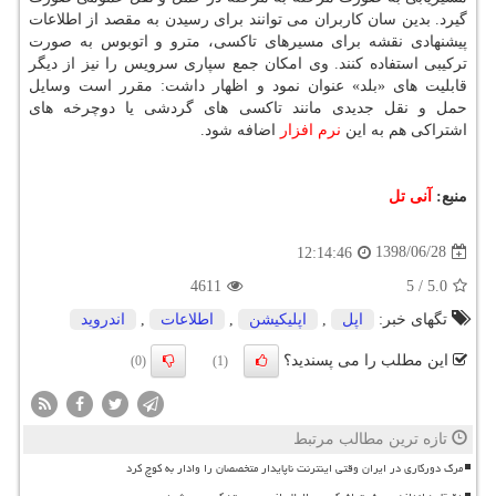
گیرد. بدین سان كاربران می توانند برای رسیدن به مقصد از اطلاعات
پیشنهادی نقشه برای مسیرهای تاكسی، مترو و اتوبوس به صورت
تركیبی استفاده كنند. وی امكان جمع سپاری سرویس را نیز از دیگر
قابلیت های «بلد» عنوان نمود و اظهار داشت: مقرر است وسایل
حمل و نقل جدیدی مانند تاكسی های گردشی یا دوچرخه های
اشتراكی هم به این
نرم افزار
اضافه شود.
منبع:
آنی تل
1398/06/28
12:14:46
4611
5
/
5.0
تگهای خبر:
اپل
,
اپلیكیشن
,
اطلاعات
,
اندروید
این مطلب را می پسندید؟
(0)
(1)
تازه ترین مطالب مرتبط
مرگ دورکاری در ایران وقتی اینترنت ناپایدار متخصصان را وادار به کوچ کرد