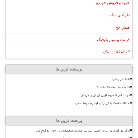
خرید و فروش خودرو
طراحی سایت
فیش حج
قیمت بیسیم باوفنگ
کوتاه کننده لینک
پربیننده ترین ها
شما نظر بدهید
کدام حساب ها حذف شدند؟
دولت آمریکا سهام اوپن ای آی را می خرد
اختلالات شبکه بانکی را به اینترنت ربط ندهید
پربحث ترین ها
مرگ دورکاری در ایران وقتی اینترنت ناپایدار متخصصان را وادار به کوچ کرد