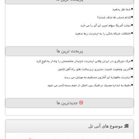
شما نظر بدهید
کدام حساب ها حذف شدند؟
دولت آمریکا سهام اوپن ای آی را می خرد
اختلالات شبکه بانکی را به اینترنت ربط ندهید
پربحث ترین ها
مرگ دورکاری در ایران وقتی اینترنت ناپایدار متخصصان را وادار به کوچ کرد
آخرین وضعیت امنیت سایبری زیرساخت های راه آهن کشور
اینترنت ماهواره ای آمازون مستقیم به موبایل می رسد
دقیقا به اندازه مصرف ترافیک بین الملل از حجم بسته کسر می شود
جدیدترین ها
موضوع های آنی تل