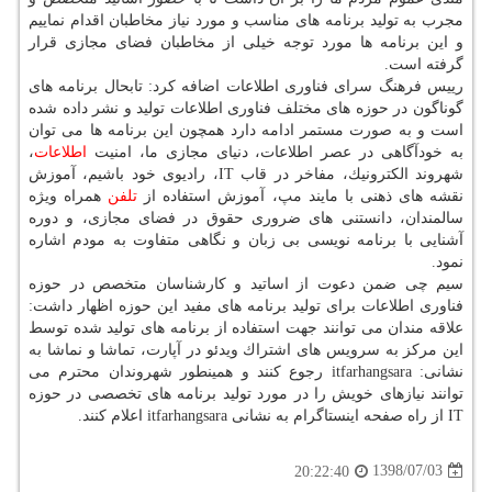
مجرب به تولید برنامه های مناسب و مورد نیاز مخاطبان اقدام نماییم
و این برنامه ها مورد توجه خیلی از مخاطبان فضای مجازی قرار
گرفته است.
رییس فرهنگ سرای فناوری اطلاعات اضافه كرد: تابحال برنامه های
گوناگون در حوزه های مختلف فناوری اطلاعات تولید و نشر داده شده
است و به صورت مستمر ادامه دارد همچون این برنامه ها می توان
به خودآگاهی در عصر اطلاعات، دنیای مجازی ما، امنیت
اطلاعات
،
شهروند الكترونیك، مفاخر در قاب IT، رادیوی خود باشیم، آموزش
نقشه های ذهنی با مایند مپ، آموزش استفاده از
تلفن
همراه ویژه
سالمندان، دانستنی های ضروری حقوق در فضای مجازی، و دوره
آشنایی با برنامه نویسی بی زبان و نگاهی متفاوت به مودم اشاره
نمود.
سیم چی ضمن دعوت از اساتید و كارشناسان متخصص در حوزه
فناوری اطلاعات برای تولید برنامه های مفید این حوزه اظهار داشت:
علاقه مندان می توانند جهت استفاده از برنامه های تولید شده توسط
این مركز به سرویس های اشتراك ویدئو در آپارت، تماشا و نماشا به
نشانی: itfarhangsara رجوع كنند و همینطور شهروندان محترم می
توانند نیازهای خویش را در مورد تولید برنامه های تخصصی در حوزه
IT از راه صفحه اینستاگرام به نشانی itfarhangsara اعلام كنند.
1398/07/03
20:22:40