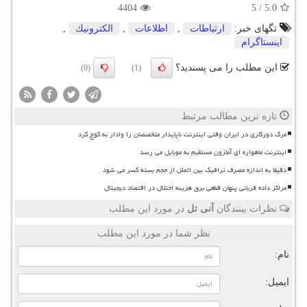
4404
5
/
5.0
تگهای خبر:
ارتباطات
,
اطلاعات
,
الكترونیك
,
اینستاگرام
این مطلب را می پسندید؟
(0)
(1)
تازه ترین مطالب مرتبط
مرگ دورکاری در ایران وقتی اینترنت ناپایدار متخصصان را وادار به کوچ کرد
اینترنت ماهواره ای آمازون مستقیم به موبایل می رسد
دقیقا به اندازه مصرف ترافیک بین الملل از حجم بسته کسر می شود
مراکز داده قربانی پنهان قطعی برق هزینه اختلال در اقتصاد دیجیتال
نظرات بینندگان
آنی تل
در مورد این مطلب
نظر شما در مورد این مطلب
نام:
ایمیل: