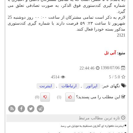
شماره گیری كددستوری فوق الذكر، به صورت تصادفی تعلق می
گیرد.
لازم به ذكر است تمامی مشتركان از ساعت ۰۰: ۰۰ روز دوشنبه 25
شهریور تا ساعت ۲۳: ۵۹ فرصت دارند با شماره گیری كددستوری
مذكور بسته خودرا فعال كنند.
2121
منبع:
آنی تل
1398/07/06
22:44:46
4514
5
/
5.0
تگهای خبر:
اپراتور
,
ارتباطات
,
اینترنت
این مطلب را می پسندید؟
(0)
(1)
تازه ترین مطالب مرتبط
اینترنت ماهواره ای آمازون مستقیم به موبایل می رسد