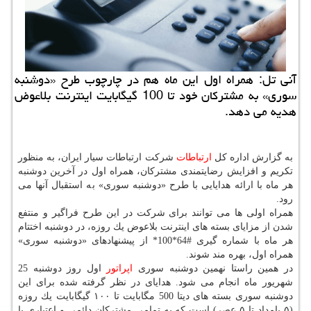
آنی تل: همراه اول این ماه هم در چارچوب طرح «دوشنبه
سوری» به مشتركان خود تا 100 گیگابایت اینترنت بلاعوض
هدیه می دهد.
به گزارش اداره كل
ارتباطات
شركت ارتباطات سیار ایران، به منظور
تكریم و افزایش رضایتمندی مشتركان، همراه اول در آخرین دوشنبه
هر ماه با ارائه هدایایی با طرح «دوشنبه سوری» به استقبال آنها می
رود.
همراه اولی ها می توانند برای شركت در این طرح فراگیر و منتفع
شدن از مزایای بسته های اینترنت بلاعوض یك روزه، در دوشنبه اختتام
هر ماه با شماره گیری #64*100* از پیشنهادهای «دوشنبه سوری»
همراه اول، بهره مند شوند.
در همین راستا نهمین دوشنبه سوری
اپراتور
اول روز دوشنبه 25
شهریور ماه انجام می شود. هدایای در نظر گرفته شده برای این
دوشنبه سوری بسته های دیتا 500 مگابایت تا ۱۰۰ گیگابایت یك روزه
(۵ بامداد تا ۵ عصر) است كه به تمامی مشتركان دائمی و اعتباری با