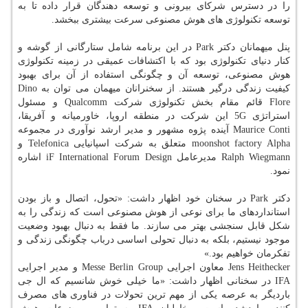
را در دسترس شركای بیرونی و توسعه دهندگان قرار داده تا به
توسعه تكنولوژی های هوش مصنوعی سرعت بیشتری ببخشد.
پنل میهمانان دكتر Park در این برنامه شامل ستارگانی از گوشه و
كنار دنیای تكنولوژی بود كه با اكتشافات عمیقی در زمینه تكنولوژی
هوش مصنوعی، توسعه آن و چگونگی استفاده از آن برای بهبود
كیفیت زندگی درگیر هستند. از سخنرانان میهمان می توان به Dino
Flore قائم مقام بخش تكنولوژی شركت Qualcomm و مسئول
استراتژی 5G این شركت در منطقه اروپا، خاورمیانه و آفریقا،
Maurice Conti آینده پژوه مشهور و مدیر ارشد نوآوری در مجموعه
moonshot factory Alpha متعلق به شركت اسپانیایی Telefonica و
Ralph Wiegmann مدیرعامل iF International Forum Design اشاره
نمود.
دكتر Park در سخنان خود اظهار داشت: «تحول، اتصال و باز بودن
استانداردهای ما برای نوعی از هوش مصنوعی است كه زندگی را به
شكل قابل سنجشی بهتر می سازند. ما فقط به دنبال بهبود وضعیت
موجود نیستیم، بلكه به دنبال تحولی اساسی درباب چگونگی زندگی و
تفكرمان خواهیم بود.»
Jens Heithecker معاون اجرایی Messe Berlin Group و مدیر اجرایی
IFA در سخنانی اظهار داشت: «ما خیلی خوش شانسیم كه ال جی
باردیگر به عرصه یكی از مهم ترین تحولات در فناوری های مصرف