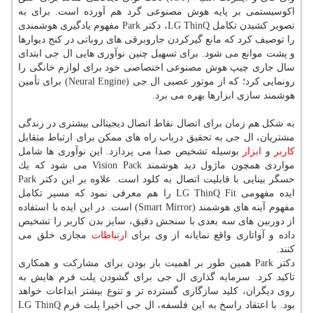
اكوسیستمی بر پایه هوش مصنوعی گرد هم آورده است. برای به
تصویر كشیدن تكامل LG ThinQ، دكتر Park مفهوم یادگیری هوشمندی
را توصیف كرد كه مانع گیركردن جاروبرقی های روباتی در كنج دیوارها
و پشت موانع می شود. برای تسهیل چنین نوآوری هایی ال جی ابتدای
سال جاری چیپ هوش مصنوعی اختصاصی خود برای لوازم خانگی را
رونمایی كرد؛ كه از موتور عصبی ال جی (Neural Engine) برای تأمین
هوشمند سازی ابزارها بهره می برد.
به شكل هم زمان برای اتصال نقاط اتصال دیجیتالی بیشتری در زندگی
مشتریان، ال جی به تحقیق درباب راه های ممكن برای ارتباط متقابل
كاربر
و
ابزار
بوسیله تشخیص صدا می پردازد. این نوآوری ها شامل
مواردی همچون ماژول دید هوشمند Vision Pack می شود كه یك
حسگر بینایی با قابلیت اتصال به كلود است. علاوه بر این دكتر Park
ایده مفهومی LG ThinQ Fit را هم معرفی نمود كه مسیر تكامل
مفهوم آینه های هوشمند (Smart Mirror) است. در این ایده با استفاده
از دوربین های سه بعدی با سنجش دقیق، سایز بدن كاربر را تشخیص
داده و آواتاری واقع نمایانه از وی برای
ارتباطات
مجازی خلق می
كنند.
دكتر Park همین طور بر اهمیت باز بودن برای مشاركت و همكاری
تاكید كرد. سرمایه گذاری ال جی برای گشودن پلت فرم هایش به
روی دیگران، كلید سازگاری گسترده تر و تنوع بیشتر ابداعات خواهد
بود. با اعتقاد راسخ به این فلسفه، ال جی اخیرا پلت فرم LG ThinQ