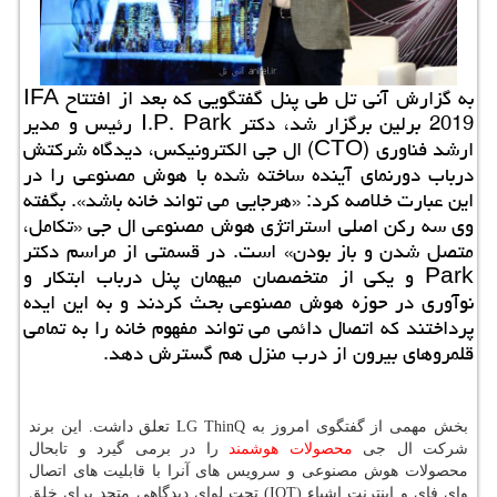
به گزارش آنی تل طی پنل گفتگویی كه بعد از افتتاح IFA
2019 برلین برگزار شد، دكتر I.P. Park رئیس و مدیر
ارشد فناوری (CTO) ال جی الكترونیكس، دیدگاه شركتش
درباب دورنمای آینده ساخته شده با هوش مصنوعی را در
این عبارت خلاصه كرد: «هرجایی می تواند خانه باشد». بگفته
وی سه ركن اصلی استراتژی هوش مصنوعی ال جی «تكامل،
متصل شدن و باز بودن» است. در قسمتی از مراسم دكتر
Park و یكی از متخصصان میهمان پنل درباب ابتكار و
نوآوری در حوزه هوش مصنوعی بحث كردند و به این ایده
پرداختند كه اتصال دائمی می تواند مفهوم خانه را به تمامی
قلمروهای بیرون از درب منزل هم گسترش دهد.
بخش مهمی از گفتگوی امروز به LG ThinQ تعلق داشت. این برند
شركت ال جی
محصولات
هوشمند
را در برمی گیرد و تابحال
محصولات هوش مصنوعی و سرویس های آنرا با قابلیت های اتصال
وای فای و اینترنت اشیاء (IOT) تحت لوای دیدگاهی متحد برای خلق