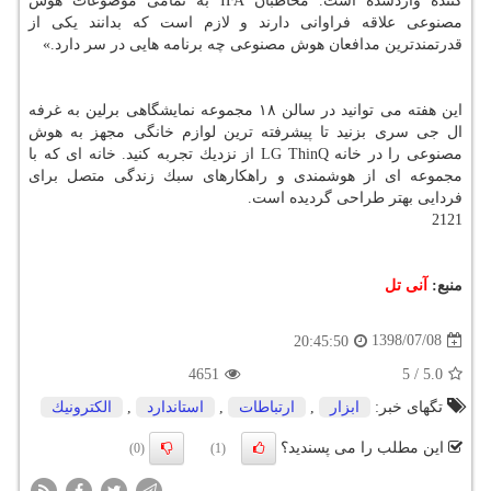
كننده واردشده است. مخاطبان IFA به تمامی موضوعات هوش
مصنوعی علاقه فراوانی دارند و لازم است كه بدانند یكی از
قدرتمندترین مدافعان هوش مصنوعی چه برنامه هایی در سر دارد.»
این هفته می توانید در سالن ۱۸ مجموعه نمایشگاهی برلین به غرفه
ال جی سری بزنید تا پیشرفته ترین لوازم خانگی مجهز به هوش
مصنوعی را در خانه LG ThinQ از نزدیك تجربه كنید. خانه ای كه با
مجموعه ای از هوشمندی و راهكارهای سبك زندگی متصل برای
فردایی بهتر طراحی گردیده است.
2121
منبع:
آنی تل
1398/07/08
20:45:50
4651
5
/
5.0
تگهای خبر:
ابزار
,
ارتباطات
,
استاندارد
,
الكترونیك
این مطلب را می پسندید؟
(0)
(1)