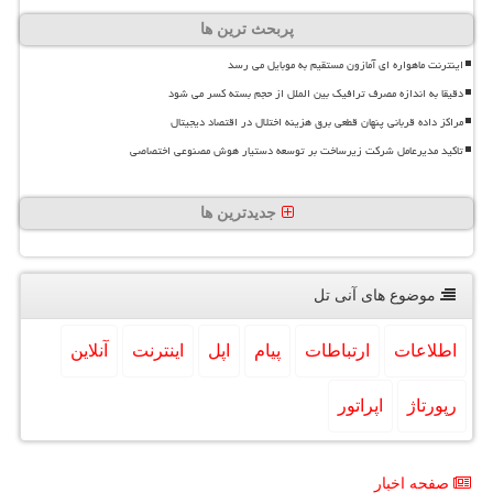
پربحث ترین ها
اینترنت ماهواره ای آمازون مستقیم به موبایل می رسد
دقیقا به اندازه مصرف ترافیک بین الملل از حجم بسته کسر می شود
مراکز داده قربانی پنهان قطعی برق هزینه اختلال در اقتصاد دیجیتال
تاکید مدیرعامل شرکت زیرساخت بر توسعه دستیار هوش مصنوعی اختصاصی
جدیدترین ها
موضوع های آنی تل
اطلاعات
ارتباطات
پیام
اپل
اینترنت
آنلاین
رپورتاژ
اپراتور
صفحه اخبار