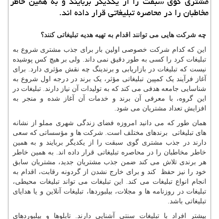
مشتری گوی سبقت را از یكدیگر بربایند و به همین خاطر
مخاطبان را در محاصره تبلیغاتی قرار داده اند.
چه شرکت هایی می توانند اقدام به تهیه هدیه تبلیغاتی کنند؟
این که کدام شرکت خصوصی اولین بار برای جذب مشتری شروع به
تبلیغات کرد را کسی به طور دقیق نمی داند. ولی بر هیچ کس پوشیده
نیست که تبلیغات در بازاریابی و برندینگ چه نقش مؤثری دارد. برای
آغاز فرآیند یک کمپین تبلیغاتی مؤثر، یک برند در درجه اول شروع به
شناسایی جامعه هدفی می کند که به تولیدات آن نیاز دارند. تبلیغات در
این گروه، با معرفی آن برند و خدمات آن آغاز شده و منجر به
افزایش تعداد مشتریان می شود.
همان طور که می دانید امروزه فضای زندگی شهری مملو از نشانه
های تبلیغاتی برندهای مختلف است. شرکت ها و مؤسساتی که سعی
دارند در جذب مشتری گوی سبقت را از یکدیگر بربایند و به همین
خاطر مخاطبان را در محاصره تبلیغاتی قرار داده اند. به همین خاطر
هر برندی تلاش می کند ضمن جذب مشتریان جدید، مشتریان سابق
خود را نیز حفظ کند و برای خارج نشدن از گردونه رقابت، اقدام به
انجام انواع تبلیغات می کند. این تبلیغات می تواند تبلیغات محیطی،
تبلیغات در روزنامه ها و مجلات، بیلبوردها، تبلیغات آنلاین و یا هدایای
تبلیغاتی باشد.
بیشتر افراد با تبلیغات سنتی آشنایی دارند. تابلوها و بیلبوردهای