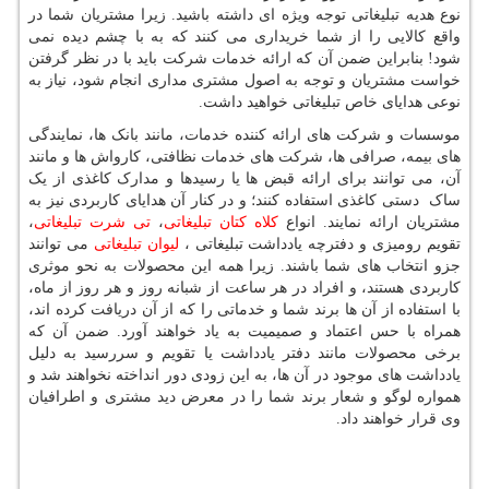
نوع هدیه تبلیغاتی توجه ویژه ای داشته باشید. زیرا مشتریان شما در
واقع کالایی را از شما خریداری می کنند که به با چشم دیده نمی
شود! بنابراین ضمن آن که ارائه خدمات شرکت باید با در نظر گرفتن
خواست مشتریان و توجه به اصول مشتری مداری انجام شود، نیاز به
نوعی هدایای خاص تبلیغاتی خواهید داشت.
موسسات و شرکت های ارائه کننده خدمات، مانند بانک ها، نمایندگی
های بیمه، صرافی ها، شرکت های خدمات نظافتی، کارواش ها و مانند
آن، می توانند برای ارائه قبض ها یا رسیدها و مدارک کاغذی از یک
ساک دستی کاغذی استفاده کنند؛ و در کنار آن هدایای کاربردی نیز به
مشتریان ارائه نمایند. انواع
کلاه کتان تبلیغاتی
،
تی شرت تبلیغاتی
،
تقویم رومیزی و دفترچه یادداشت تبلیغاتی ،
لیوان تبلیغاتی
می توانند
جزو انتخاب های شما باشند. زیرا همه این محصولات به نحو موثری
کاربردی هستند، و افراد در هر ساعت از شبانه روز و هر روز از ماه،
با استفاده از آن ها برند شما و خدماتی را که از آن دریافت کرده اند،
همراه با حس اعتماد و صمیمیت به یاد خواهند آورد. ضمن آن که
برخی محصولات مانند دفتر یادداشت یا تقویم و سررسید به دلیل
یادداشت های موجود در آن ها، به این زودی دور انداخته نخواهند شد و
همواره لوگو و شعار برند شما را در معرض دید مشتری و اطرافیان
وی قرار خواهند داد.