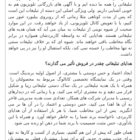
تبلیغاتی را همه ما دیده ایم و با آگهی های بازرگانی تلویزیون هم به
خوبی آشنایی داریم. ولی ویژگی اصلی این دسته از تبلیغات این است
که پس از مدت کوتاهی مثلا زمانی که از روبروی بیلبورد عبور می
کنیم، یا با تعویض کانال تلویزیونی، از یاد خواهند رفت. در این موارد
صحبت از شیوه نوینی از تبلیغات به میان می آید که همان هدیه های
تبلیغاتی هستند. هدایایی که به واسطه کاربردشان همواره در برابر
نگاه مخاطب باقی خواهند ماند. شیوه ای که بر خلاف تبلیغات سنتی
نه تنها مخاطب را خسته نمی کند، بلکه استقبال او را نیز در پی خواهد
داشت.
هدایای تبلیغاتی چقدر در فروش تأثیر می گذارند؟
ایجاد اعتماد و حس دوستی با مشتری، از اصول اولیه برندینگ است.
وقتی در یک نمایشگاه تخصصی کاتالوگ مربوط به محصولتان را
همراه با یک هدیه تبلیغاتی در یک ساک دستی تبلیغاتی زیبا و شکیل
قرار می دهید و به مشتری ارائه می کنید، و یا زمانی که در دیدارهای
رسمی با مدیران شرکت های همکار، تعدادی ست هدیه مدیریتی فاخر
به آن ها اهدا می کنید، حس دوستی و اعتماد را در آن ها بر می
انگیزید. پس از این مخاطب شما، با هر بار استفاده از آن هدایای
کاربردی، ناخواسته برند شما را به خاطر خواهد آورد. و همراه با این
یادآوری، حس مثبت صمیمیت با برند شما در ذهن او زنده می شود.
همان طور که پیش از این هم گفتیم، بسیاری از کسب و کارها نه تنها
برای جذب مشتری جدید، که برای تبدیل مشتریان فعلی به مشتریان