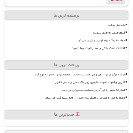
پربیننده ترین ها
شما نظر بدهید
کدام حساب ها حذف شدند؟
دولت آمریکا سهام اوپن ای آی را می خرد
اختلالات شبکه بانکی را به اینترنت ربط ندهید
پربحث ترین ها
مرگ دورکاری در ایران وقتی اینترنت ناپایدار متخصصان را وادار به کوچ کرد
آخرین وضعیت امنیت سایبری زیرساخت های راه آهن کشور
اینترنت ماهواره ای آمازون مستقیم به موبایل می رسد
دقیقا به اندازه مصرف ترافیک بین الملل از حجم بسته کسر می شود
جدیدترین ها