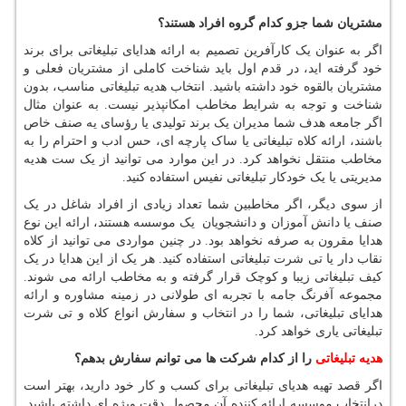
مشتریان شما جزو کدام گروه افراد هستند؟
اگر به عنوان یک کارآفرین تصمیم به ارائه هدایای تبلیغاتی برای برند
خود گرفته اید، در قدم اول باید شناخت کاملی از مشتریان فعلی و
مشتریان بالقوه خود داشته باشید. انتخاب هدیه تبلیغاتی مناسب، بدون
شناخت و توجه به شرایط مخاطب امکانپذیر نیست. به عنوان مثال
اگر جامعه هدف شما مدیران یک برند تولیدی یا رؤسای یه صنف خاص
باشند، ارائه کلاه تبلیغاتی یا ساک پارچه ای، حس ادب و احترام را به
مخاطب منتقل نخواهد کرد. در این موارد می توانید از یک ست هدیه
مدیریتی یا یک خودکار تبلیغاتی نفیس استفاده کنید.
از سوی دیگر، اگر مخاطبین شما تعداد زیادی از افراد شاغل در یک
صنف یا دانش آموزان و دانشجویان یک موسسه هستند، ارائه این نوع
هدایا مقرون به صرفه نخواهد بود. در چنین مواردی می توانید از کلاه
نقاب دار یا تی شرت تبلیغاتی استفاده کنید. هر یک از این هدایا در یک
کیف تبلیغاتی زیبا و کوچک قرار گرفته و به مخاطب ارائه می شوند.
مجموعه آفرنگ جامه با تجربه ای طولانی در زمینه مشاوره و ارائه
هدایای تبلیغاتی، شما را در انتخاب و سفارش انواع کلاه و تی شرت
تبلیغاتی یاری خواهد کرد.
هدیه تبلیغاتی
را از کدام شرکت ها می توانم سفارش بدهم؟
اگر قصد تهیه هدیای تبلیغاتی برای کسب و کار خود دارید، بهتر است
درانتخاب موسسه ارائه کننده آن محصول دقت ویژه ای داشته باشید.