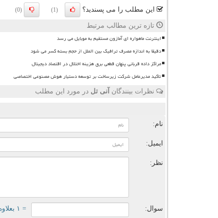
این مطلب را می پسندید؟
(0)
(1)
تازه ترین مطالب مرتبط
اینترنت ماهواره ای آمازون مستقیم به موبایل می رسد
دقیقا به اندازه مصرف ترافیک بین الملل از حجم بسته کسر می شود
مراکز داده قربانی پنهان قطعی برق هزینه اختلال در اقتصاد دیجیتال
تاکید مدیرعامل شرکت زیرساخت بر توسعه دستیار هوش مصنوعی اختصاصی
نظرات بینندگان
آنی تل
در مورد این مطلب
ن
نام:
ایمیل:
نظر:
سوال:
= ۱ بعلاوه ۳