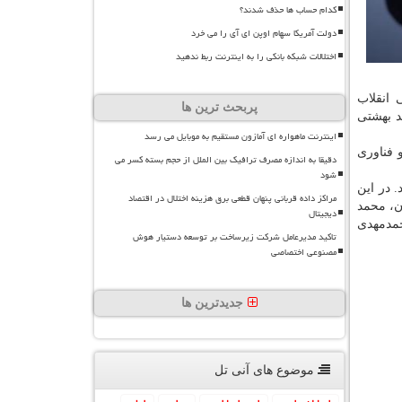
کدام حساب ها حذف شدند؟
دولت آمریکا سهام اوپن ای آی را می خرد
اختلالات شبکه بانکی را به اینترنت ربط ندهید
لی انقلاب
پربحث ترین ها
د بهشتی
اینترنت ماهواره ای آمازون مستقیم به موبایل می رسد
 فناوری
دقیقا به اندازه مصرف ترافیک بین الملل از حجم بسته کسر می
شود
 در این
مراکز داده قربانی پنهان قطعی برق هزینه اختلال در اقتصاد
ن، محمد
دیجیتال
حمدمهدی
تاکید مدیرعامل شرکت زیرساخت بر توسعه دستیار هوش
مصنوعی اختصاصی
جدیدترین ها
موضوع های آنی تل