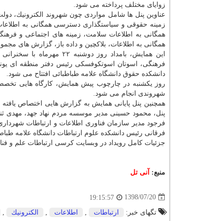
زوایای مختلف پرداخته می شود.
عناوین پنل ها شامل مواردی چون شهروند الكترونیك، دولت
زمینه حقوقی و سیاستگذاری دسترسی همگانی به اطلاع
همگانی به اطلاعات سلامت، زمینه های اجتماعی و فره
همگانی به اطلاعات، بلاكچین و داده باز، گزارش های مج
این همایش، بامداد روز دوش
فرهنگی، اسوتان اسوتكوفسكی رئیس دفتر منطقه ای یونس
دانشكده حقوق دانشگاه علامه طباطبائی افتتاح می شود.
روز یكشنبه در چارچوب پیش همایش، كارگاه هایی تخصصی 
شهروندی انجام می شود.
همچنین پنل پایانی همایش به گزارش هایی اختصاص یافته 
پنل، محمود حسینی مدیر موسسه مردم نهاد جهد، مهدی ثنای
فرجود مدیر سازمان فناوری اطلاعات و ارتباطات شهرداری
فرقانی رئیس دانشكده علوم ارتباطات دانشگاه علامه طباطب
جزئیات كامل رویداد در وبسایت كرسی ارتباطات علم و فناوری یونسكو به نشانی c.ir
منبع:
آنی تل
1398/07/20
19:15:57
تگهای خبر:
ارتباطات
,
اطلاعات
,
الكترونیك
,