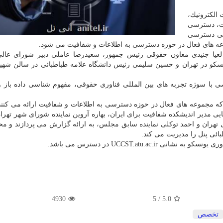
 الكترونیك،
ات، دسترسی
نگی دسترسی
موعه های فعال در حوزه دسترسی به اطلاعات و شفافیت می شود.
نبه ۲۲ مهرماه با سخنرانی لعیا جنیدی معاون حقوقی رئیس جمهور، سعیدرضا عاملی دبیر شورای عا
كو در تهران و حسین سلیمی رئیس دانشگاه علامه طباطبائی در سالن شهی
با سوژه تجربه های بین المللی فناوری حقوقی، مفهوم شناسی داده باز و
كه مجموعه های فعال در حوزه دسترسی به اطلاعات و شفافیت ارائه می كنند.
ی مدیر اندیشكده شفافیت برای ایران، بهاره آروین نماینده شورای شهر تهرا
 تهران و احمد توكلی نماینده سابق مجلس، به ارائه گزارش می پردازند و م
ائی پنل را مدیریت می كند.
UCCST.atu.a در دسترس می باشد.
4930
5
/
5.0
تخصص