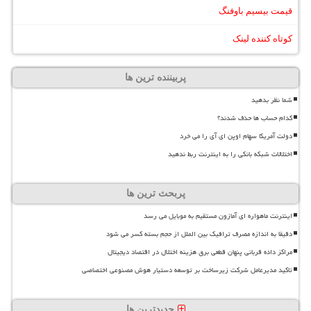
قیمت بیسیم باوفنگ
کوتاه کننده لینک
پربیننده ترین ها
شما نظر بدهید
کدام حساب ها حذف شدند؟
دولت آمریکا سهام اوپن ای آی را می خرد
اختلالات شبکه بانکی را به اینترنت ربط ندهید
پربحث ترین ها
اینترنت ماهواره ای آمازون مستقیم به موبایل می رسد
دقیقا به اندازه مصرف ترافیک بین الملل از حجم بسته کسر می شود
مراکز داده قربانی پنهان قطعی برق هزینه اختلال در اقتصاد دیجیتال
تاکید مدیرعامل شرکت زیرساخت بر توسعه دستیار هوش مصنوعی اختصاصی
جدیدترین ها