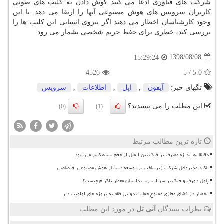
شركت های فناوری ادعا می كنند گوش دادن به كلیپ های صوتی
كاربران سرویس های هوش مصنوعی آنها را ارتقا می دهد. با این
وجود كارشناسان اخطار می دهند اگر نیروی انسانی این كلیپ ها را
بررسی كند، خطری برای حفظ حریم شخصی بشمار می رود.
1398/08/08
15:29:24
4526
5
/
5.0
تگهای خبر:
آیفون
,
اپل
,
اطلاعات
,
سرویس
این مطلب را می پسندید؟
(0)
(1)
تازه ترین مطالب مرتبط
دقیقا به اندازه مصرف ترافیک بین الملل از حجم بسته کسر می شود
تاکید مدیرعامل شرکت زیرساخت بر توسعه دستیار هوش مصنوعی اختصاصی
پاول دورف و جنگ بر سر اینترنت داستان معمار تلگرام چیست؟
انحصار در فضای مجازی ممنوع حمایت دولتی فقط به پروژه های اولویت دار
نظرات بینندگان
آنی تل
در مورد این مطلب