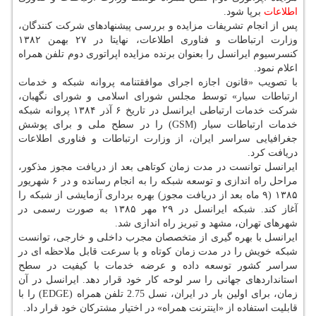
اطلاعات
برپا شود.
پس از انجام تشریفات مزایده و بررسی پیشنهادهای شركت كنندگان،
وزارت ارتباطات و فناوری اطلاعات، نهایتا در ۲۷ بهمن ۱۳۸۲
كنسرسیوم ایرانسل را بعنوان برنده مزایده اپراتوری دوم تلفن همراه
اعلام نمود.
با تصویب «قانون اجازه اجرای موافقتنامه پروانه شبكه و خدمات
ارتباطات سیار» توسط مجلس شورای اسلامی و شورای نگهبان،
شركت خدمات ارتباطی ایرانسل در تاریخ ۶ آذر ۱۳۸۴ پروانه شبكه
خدمات ارتباطات سیار (GSM) را در سطح ملی و برای پوشش
جغرافیایی سراسر ایران، از وزارت ارتباطات و فناوری اطلاعات
دریافت كرد.
ایرانسل توانست در مدت زمان كوتاهی بعد از دریافت مجوز مذكور،
مراحل راه اندازی و توسعه شبكه را به انجام رسانده و در ۶ شهریور
۱۳۸۵ (۹ ماه بعد از دریافت مجوز) بهره برداری آزمایشی از شبكه را
آغاز كند. شبكه ایرانسل در ۲۹ مهر ۱۳۸۵ به صورت رسمی در
شهرهای تهران، مشهد و تبریز راه اندازی شد.
ایرانسل با بهره گیری از متخصصان مجرب داخلی و خارجی، توانست
شبكه خویش را در مدت زمان كوتاه و با سرعت قابل ملاحظه ای در
سراسر كشور توسعه داده و عرضه خدمات با كیفیت در سطح
استانداردهای جهانی را سر لوحه كار خود قرار دهد. ایرانسل در آن
زمان، برای اولین بار در ایران، نسل 2.75 تلفن همراه (EDGE) را با
قابلیت استفاده از «اینترنت همراه» در اختیار مشتركان خود قرار داد.