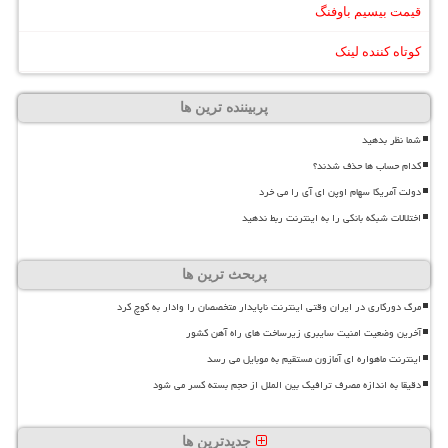
قیمت بیسیم باوفنگ
کوتاه کننده لینک
پربیننده ترین ها
شما نظر بدهید
کدام حساب ها حذف شدند؟
دولت آمریکا سهام اوپن ای آی را می خرد
اختلالات شبکه بانکی را به اینترنت ربط ندهید
پربحث ترین ها
مرگ دورکاری در ایران وقتی اینترنت ناپایدار متخصصان را وادار به کوچ کرد
آخرین وضعیت امنیت سایبری زیرساخت های راه آهن کشور
اینترنت ماهواره ای آمازون مستقیم به موبایل می رسد
دقیقا به اندازه مصرف ترافیک بین الملل از حجم بسته کسر می شود
جدیدترین ها