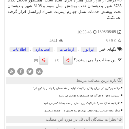
43 درصد از بازار تلفن همراه ایران شده است. همینطور تابحال تعداد
3785 شهر و دهستان تحت پوشش نسل سوم و 3108 شهر و دهستان
تحت پوشش خدمات نسل چهارم اینترنت همراه ایرانسل قرار گرفته
اند. 2121
1398/08/09
16:55:48
4641
5
/
5.0
تگهای خبر:
اپراتور
,
ارتباطات
,
استاندارد
,
اطلاعات
این مطلب را می پسندید؟
(0)
(1)
تازه ترین مطالب مرتبط
مرگ دورکاری در ایران وقتی اینترنت ناپایدار متخصصان را وادار به کوچ کرد
اینترنت ماهواره ای آمازون مستقیم به موبایل می رسد
دقیقا به اندازه مصرف ترافیک بین الملل از حجم بسته کسر می شود
مراکز داده قربانی پنهان قطعی برق هزینه اختلال در اقتصاد دیجیتال
نظرات بینندگان
آنی تل
در مورد این مطلب