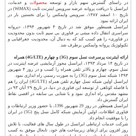
در راستای گسترش سهم بازار و توسعه
محصولات
و خدمات،
ایرانسل با دریافت پروانه عرضه سرویس اینترنت ثابت (WiMAX) در
تاریخ ۱۰ اسفند ۱۳۸۷، سرویس وایمكس را برای نخستین بار در
ایران ارائه نمود.
ایرانسل همینطور موفق شد در تاریخ ۴ شهریور ۱۳۹۴، «پروانه
سراسری انتقال داده مبتنی بر فناوری بی سیم ثابت بدون محدودیت
در فناوری» را هم كسب كند كه به دنبال آن، محدودیت جغرافیایی و
تكنولوژیك پروانه وایمكس برطرف شد.
ارائه اینترنت پرسرعت نسل سوم (
3G
) و چهارم (
4G/LTE
) همراه
در تاریخ ۱۴ مرداد ۱۳۹۳، ایرانسل مجوز آزمایشی عرضه اینترنت در
نسل سوم، چهارم و بالاتر تلفن همراه را كسب و در روز ۴ شهریور
۱۳۹۳ شبكه نسل سوم (3G) را به صورت رسمی راه اندازی نمود.
ایرانسل اولین شبكه نسل چهارم تلفن همراه (4G/LTE) ایران را هم
با فاصله كوتاهی از توسعه این فناوری در دنیا، در تاریخ ۲۹ آبان ۹۳ در
مشهد مقدس راه اندازی نمود و با شتابی بی سابقه در اقصی نقاط
ایران گسترش داد.
ایرانسل همینطور در روز 29 شهریور 1396، با حضور وزیر ارتباطات و
فناوری اطلاعات، اولین آزمایش شبكه كامل نسل پنج (5G) در ایران
را با موفقیت انجام داد.
شركت خدمات ارتباطی ایرانسل در طول سال های فعالیت، با تلاش
روز افزون برای ارتقای زیرساخت های خود، تابحال موفق به كسب