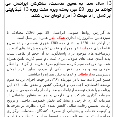
13 ساله شد. به همین مناسبت، مشتركان ایرانسل می
توانند در روز 29 مهر، بسته ویژه هفت روزه 13 گیگابایتی
ایرانسل را با قیمت 13هزار تومان فعال كنند.
به گزارش روابط عمومی ایرانسل، 29 مهر 1398، مصادف با
سیزدهمین سالروز راه اندازی
شبكه
تلفن
همراه ایرانسل است.
در اواخر دهه 1370 و ابتدای دهه 1380 هجری شمسی، رشد سریع
تقاضا برای
خدمات
تلفن همراه و فقدان توان و پیش نیازهای لازم در
زیرساخت های موجود برای پاسخگویی به آن حجم از تقاضا، سبب
پدید آمدن صف های طولانی برای ثبت نام سیم كارت تلفن همراه
شده بود. دریافت سیم كارت، مستلزم صرف هزینه ای گزاف و انتظار
طولانی بود و به جز بخش اندكی از مردم، سایر افراد امكان
دسترسی به
ارتباطات
و خدمات تلفن همراه را نداشتند.
همین امر باعث شد تا در مهرماه ۱۳۸۲، در جهت اجرای برنامه سوم
توسعه اقتصادی، اجتماعی و فرهنگی كشور و تحقق ماده ۱۲۴ این
برنامه و با هدف توسعه ارتباطات و مخابرات از راه خصوصی سازی و
سرمایه گذاری شركت های خارجی و هم به منظور پشتیبانی از
سرمایه گذاری خارجی و مشاركت بخش خصوصی داخلی و ترویج
رقابت، تضمین رقابت سالم، كاهش تصدی گری، نظارت بر تعرفه ها
و كیفیت خدمات و پشتیبانی از مصرف كنندگان، مقدمات برگزاری
مزایده اپراتوری دوم تلفن همراه توسط وزارت ارتباطات و فناوری