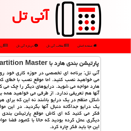
آنی تل
صفحه اصلی
مطالب آنی تل
درباره آنی تل
رپو
پارتیشن بندی هارد با EaseUS Partition Master بدون حذف اطلاعات
آنی تل: برنامه ای تخصصی در حوزه كاری خود ر
می خواهید نصب كنید. اما موقع نصب با خطای كم
هارد مواجه می شوید. درایوهای دیگر را چك می ك
آنها هم تعریفی ندارد. از طرفی می خواهید همه برن
شكل منظم در یك درایو باشند نه این كه برای هر 
یك درایو جداگانه دنبال آنها بگردید. در این موا
فكر می كنید كه ای كاش موقع پارتیشن بندی ه
دیگری عمل كرده بودید كه حالا با كمبود فضا موا
این جا باید فكر چاره كرد.