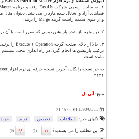
آموزش استفاده از نرم افزار EaseUS Partition Master و كار با پارتیشن های هارد
۱. به سایت رسمی شركت EasuUs رفته و برنامه EaseUS Partition Master را رایگان
فضاهای آزاد و اشغال شده هارد را می بینید، بعنوان مثال ما
و از منوی سمت راست گزینه Merge را بزنید.
۲. در پنجره باز شده پارتیشن دومی كه مقرر است با آن تركیب شود را انتخاب نموده و OK كنید.
تركیب پارتیشن ها انجام گیرد. در راه اندازی مجدد سیستم
مانده است.
به جز نسخه رایگان، آخرین نسخه حرفه ای نرم افزار EaseUS Partition Master بوسیله این لینك هم اكنون با تخفیف ویژه قابل خریداری می باشد.
۲۱۲۱
منبع:
آنی تل
1398/08/11
21:15:02
تگهای خبر:
اطلاعات
,
تخصص
,
تولید
,
خرید
این مطلب را می پسندید؟
(0)
(1)