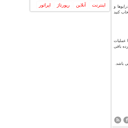
اینترنت
آنلاین
رپورتاژ
اپراتور
ایوها و
خاب كنید
یستارت شود تا عملیات
ده باقی