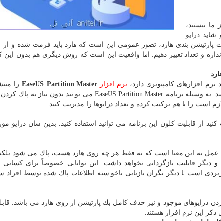
 ما نیستند،
 شاید درایو
 پارتیشن بندی هارد، تصور عمومی این است كه هارد باید فرمت شده و از نو
ندازه و تعداد تغییر دهیم. اما واقعیت این است كه روش دیگری هم بدون این ك
نرم افزار
EaseUS Partition Master
را منتش
E می توانید بدون نیاز به پاك كردن
 لازم است را با هم تركیب كرده و تعداد درایوها را مدیریت كنید.
د از قابلیت كلون این برنامه می توانید استفاده كنید. بدین سان درایو مورد
ین عمل به این معنا است كه نه فقط هر چه روی هارد هست، پاك می شود بلكه
و دیگر قابلیت بازگردانی نخواهد داشت. این توانایی خصوصاً برای كسانی 
ردی است تا دیگر نگران بازیابی ناخواسته اطلاعات پاك شده توسط افراد س
ردن درایوهای موجود و نیز حذف كامل یك پارتیشن از روی هارد می باشد. قابلی
ذكر این نرم افزار هستند.