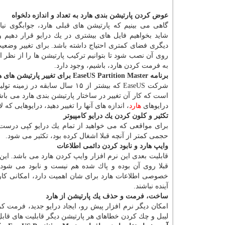
عوض كردن پارتیشن بندی هارد به تعداد و اندازه دلخواه
گاهی می بینیم كه پارتیشن های قبلی هارد، جوابگوی نیاز
شاید بخواهیم فایل های بیشتری در یك درایو قرار دهیم و
دیگری فضای كمتری احتیاج داشته باشد. برای تغییر وضعیت
روی آن نصب شود تا بتوانیم تركیب پارتیشن ها را از نظر ا
به فرمت كردن هارد، باشیم، وجود دارد.
برنامه EaseUS Partition Master برای تغییر پارتیشن های هارد
شركت EaseUS كه بیشتر از ۱۵ سال سابقه در زمینه تولید نرم افزارهای كامپیوتری دارد،
است كه كار آن تغییر در ساختار پارتیشن بندی هارد می باشد. به وسیله برنامه aseUS Partition Master
درایوهای
هارد
، اندازه های آنها را تغییر دهید، درایوهایی كه
تكثیر و كلون كردن یك درایو كامپیوتر
برای مواقعی كه می خواهید از تمام یك درایو كپی درست كنی
حجمی كمتر از آنچه قبلا اشغال كرده بود، تكثیر می شود.
وایپ هارد و نابود كردن دائمی اطلاعات
قابلیت بعدی این نرم افزار وایپ كردن هارد می باشد. ا
قبلا روی آن بوده و پاك شده هم نیست و نابود می شود 
خصوصی اطلاعات هارد برای شان اهمیت دارد، امكانی كارب
آینده نباشند.
ساخت، فرمت و حذف یك پارتیشن از هارد
امكان دیگر نرم افزار پیش رو، ایجاد درایو جدید، فرمت ك
لیبل و چك كردن خطاهای هر پارتیشن دیگر قابلیت های قابل 