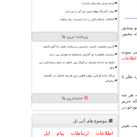
کدام حساب ها حذف شدند؟
دولت آمریکا سهام اوپن ای آی را می خرد
اختلالات شبکه بانکی را به اینترنت ربط ندهید
 ویندوز
ه مجبور
پربحث ترین ها
آخرین وضعیت امنیت سایبری زیرساخت های راه آهن کشور
ر نموده
اینترنت ماهواره ای آمازون مستقیم به موبایل می رسد
اطلاعات
دقیقا به اندازه مصرف ترافیک بین الملل از حجم بسته کسر می
شود
مراکز داده قربانی پنهان قطعی برق هزینه اختلال در اقتصاد
 نظر با
دیجیتال
، هر چه
جدیدترین ها
كه حریم
ودجو در
موضوع های آنی تل
ت تغییر
اطلاعات
ارتباطات
پیام
اپل