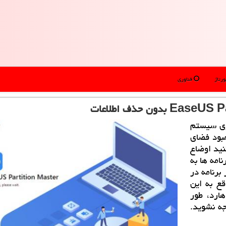
رتاژ
فناوری
وی سیستم
بود فضای
نید اوضاع
امه ها به
برنامه در
قع به این
ارد، طور
جه نشوید.