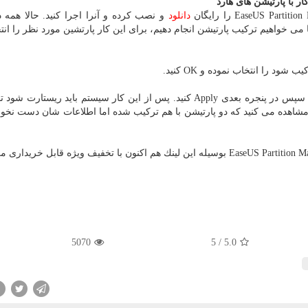
دانلود
و نصب كرده و آنرا اجرا كنید. حالا همه در
 می خواهیم تركیب پارتیشن انجام دهیم، برای این كار پارتشین مورد نظر را انت
۳. حالا از بالای صفحه گزینه Execute ۱ Operation را بزنید. سپس در پنجره بعدی Apply كنید. پس از این كار سیستم باید ر
 مشاهده می كنید كه دو پارتیشن با هم تركیب شده اما اطلاعات شان دست نخور
5070
5
/
5.0