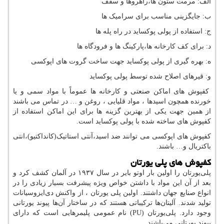
الف: مرمت ستون ها،راهروها و سقف
ب: جایگزینی مناسب برای سرامیک ها
ج: استفاده از پولی پوکساید در راه پله ها
د: برای کف کارخانه ها،پارکینگ ها و فرودگاه ها
ه: بهره گیری از پولی پوکساید جهت ساخت گروت های اپوکسی
و: قیرهای اصلاح شده توسط پولی پوکساید
کفپوش های اماکن صنعتی و کارخانه ها عموماً با مواد سمی و یا
خورنده همچون اسیدها ، مواد قلیایی ، روغن و … در تماس می باشند
از همین جهت یکی از بهترین گزینه ها برای این اماکن استفاده از
کفپوش های ساخته شده با پولی پوکساید است.
کفپوش های اپوکسی می توانند ضد اسید،آنتی استاتیک(کانداکتیو)،انتی
باکتریال و… باشند.
کفپوش های پلی یورتان
پلی‌یورتان را اولین بار اوتو بایر در سال ۱۹۳۷ در آلمان کشف کرد و
بعد از آن این مواد با داشتن خواص ویژه پیشرفت بسیار زیادی را در
انواع صنایع جهان داشتند. اولین پلی ‌یورتان ، از واکنش دی‌ایزوسیانات
تولید شدند. آلیتان‌ها ترکیباتی هستند که در ساختار آن‌ها پیوند یورتانی
وجود دارد. پلی‌یورتان (
PU
) نام عمومی پلیمرهایی است که دارای
پیوند یورتانی می‌باشند