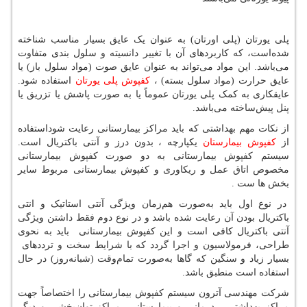
پلی یورتان (پلی اورتان) به عنوان یک عایق بسیار مناسب شناخته
شده‌است، که کاربردهای آن با تغییر دانسیته و سلول بندی متفاوت
می‌باشد. این مواد می‌تواند به عنوان عایق صوت (مواد سلول باز) یا
عایق حرارت (مواد سلول بسته) ،
کفپوش پلی یورتان
استفاده شود.
عایقکاری به کمک پلی یورتان عموماً یا به صورت پاشش یا تزریق یا
پنل پیش‌ساخته می‌باشد.
از نکات مهم بهداشتی که باید مراکز بیمارستانی رعایت شوداستفاده
از
کفپوش بیمارستان
یکپارچه ، بدون درز و آنتی باکتریال است.
سیستم کفپوش بیمارستانی به دو صورت کفپوش بیمارستانی
مخصوص اتاق عمل و ریکاوری و کفپوش بیمارستانی مربوط سایر
بخش ها ست .
در نوع اول باید به‌صورت هم‌زمان ویژگی آنتی استاتیک و انتی
باکتریال بودن آن رعایت شده باشد و در نوع دوم فقط داشتن ویژگی
آنتی باکتریال کافی است و این کفپوش بیمارستانی باید به نحوی
طراحی، فرمولاسیون و اجرا گردد که با شرایط سخت و ترددهای
بسیار زیاد و سنگین که گاها به‌صورت تمام‌وقت (شبانه‌روز) در حال
استفاده است منطبق باشد.
شرکت مهندسی آترون سیستم کفپوش بیمارستانی را اختصاصاً جهت
مراکز بهداشتی ، درمانی و بیمارستانی، مراکز توان‌بخشی و دیگر