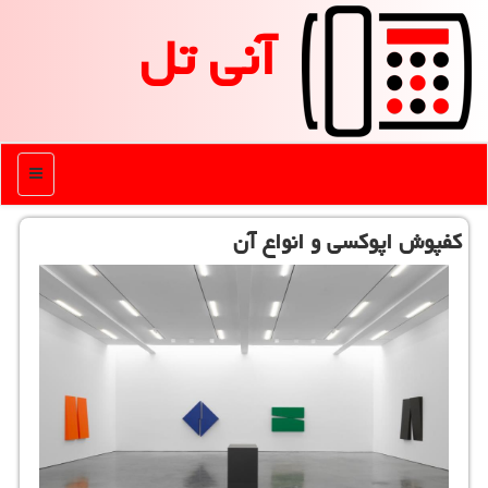
آنی تل
منو
كفپوش اپوكسی و انواع آن