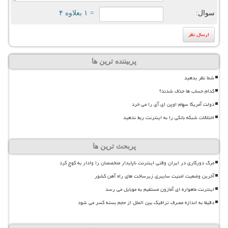
سوال:
= ۱ بعلاوه ۴
پربیننده ترین ها
شما نظر بدهید
کدام حساب ها حذف شدند؟
دولت آمریکا سهام اوپن ای آی را می خرد
اختلالات شبکه بانکی را به اینترنت ربط ندهید
پربحث ترین ها
مرگ دورکاری در ایران وقتی اینترنت ناپایدار متخصصان را وادار به کوچ کرد
آخرین وضعیت امنیت سایبری زیرساخت های راه آهن کشور
اینترنت ماهواره ای آمازون مستقیم به موبایل می رسد
دقیقا به اندازه مصرف ترافیک بین الملل از حجم بسته کسر می شود