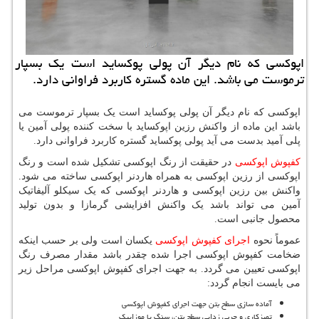
اپوكسی كه نام دیگر آن پولی پوكساید است یك بسپار
ترموست می باشد. این ماده گستره كاربرد فراوانی دارد.
اپوکسی که نام دیگر آن پولی پوکساید است یک بسپار ترموست می
باشد این ماده از واکنش رزین اپوکساید با سخت کننده پولی آمین یا
پلی آمید بدست می آید پولی پوکساید گستره کاربرد فراوانی دارد.
کفپوش اپوکسی
در حقیقت از رنگ اپوکسی تشکیل شده است و رنگ
اپوکسی از رزین اپوکسی به همراه هاردنر اپوکسی ساخته می شود.
واکنش بین رزین اپوکسی و هاردنر اپوکسی که یک سیکلو آلیفاتیک
آمین می تواند باشد یک واکنش افزایشی گرمازا و بدون تولید
محصول جانبی است.
عموماً نحوه
اجرای کفپوش اپوکسی
یکسان است ولی بر حسب اینکه
ضخامت کفپوش اپوکسی اجرا شده چقدر باشد مقدار مصرف رنگ
اپوکسی تعیین می گردد. به جهت اجرای کفپوش اپوکسی مراحل زیر
می بایست انجام گردد:
آماده سازی سطح بتن جهت اجرای کفپوش اپوکسی
تمیزکاری و چربی زدایی سطح بتن، سنگ یا موزاییک