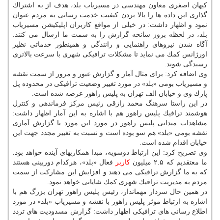
كیهان اصغری معاون مهندسی در مسیریاب بلد، هدف از به اشتراك
گذاری این داده ها را بالا بردن كیفیت خدمت رسانی به مردم عنوان
نمود و اظهار داشت: در خیلی از مواقع كاربران اپلیكیشن مسیریاب
بلد، در لحظه بروز سانحه گزارش را به سمت ما ارسال می كنند.
آگاه شدن نیروهای راهنمایی و رانندگی و همینطور خدماتی نظیر
اورژانس كمك می نماید تا مشكلات ترافیكی شهری با سرعت بالاتری
رسیدگی شوند.
وی اضافه كرد: برای مثال آمار و گزارش عبور و مرور از سمت نقشه
و مسیریاب بومی «بلد» در مورد تغییر وضعیت ترافیكی در محدوده پل
پارك وی و خیابان الف تهران به پلیس راهور عرضه شده است.
در این راستا سرهنگ محمد رازقی رئیس مركز فرماندهی و كنترل
هوشمند ترافیك پلیس راهور هم با اشاره به این آمار اظهار داشت:
مشاهدات میدانی پلیس راهور در مورد این مورد با گزارش آماری
نقشه بومی «بلد» هم سو بوده است و نسبت به تغییر مجدد جهت این
خیابان اقدام شده است.
وی تصریح كرد: این ارتباط دوسویه، مبدا همكاریهای آینده خواهد بود.
ما معتقدیم كه ۲.۵ میلیون
كاربر
فعال «بلد»، هركدام دوربینی هستند
كه به ما گزارش ترافیكی می دهند و افزایش این مشاركت از سمت
مردم به مدیریت ترافیك شهری كمك شایانی خواهد نمود.
در همین حال سردار مهماندار، رئیس پلیس راهور تهران بزرگ هم با
اشاره به ارتباط موثر پلیس راهور با نقشه و مسیریاب «بلد» در مورد
اطلاع رسانی های ترافیكی اظهار داشت: گزارش مسدودیت های تردد