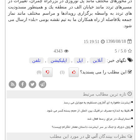
در محورهای مختلف مانند پل نوروزی در بزرگراه چمران، تغییرات در
مسیرهای تردد مانند خیابان الف در منطقه یك و همینطور مسدودیت
های تردد به واسطه برگزاری رویدادها و مراسم مختلف مانند نماز
جمعه بلافاصله از راه همكاران ما به تیم نقشه بومی «بلد» ارسال می
شود.
1398/08/18
15:19:51
4343
5
/
5.0
تگهای خبر:
آنلاین
,
اپل
,
اپلیكیشن
,
تلفن
این مطلب را می پسندید؟
(0)
(1)
تازه ترین مطالب مرتبط
اینترنت ماهواره ای آمازون مستقیم به موبایل می رسد
دقیقا به اندازه مصرف ترافیک بین الملل از حجم بسته کسر می شود
استارلینک در عراق رسما فعال شد
پاول دورف و جنگ بر سر اینترنت داستان معمار تلگرام چیست؟
نظرات بینندگان
آنی تل
در مورد این مطلب