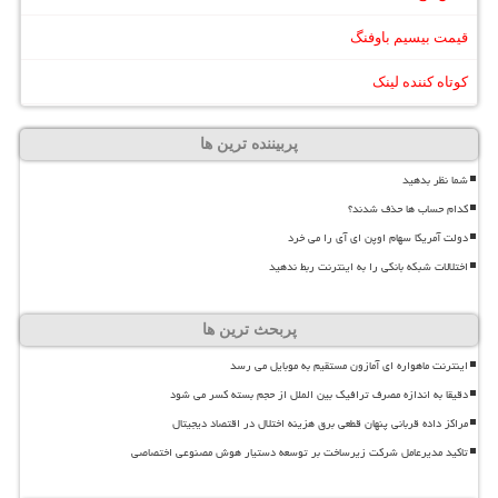
قیمت بیسیم باوفنگ
کوتاه کننده لینک
پربیننده ترین ها
شما نظر بدهید
کدام حساب ها حذف شدند؟
دولت آمریکا سهام اوپن ای آی را می خرد
اختلالات شبکه بانکی را به اینترنت ربط ندهید
پربحث ترین ها
اینترنت ماهواره ای آمازون مستقیم به موبایل می رسد
دقیقا به اندازه مصرف ترافیک بین الملل از حجم بسته کسر می شود
مراکز داده قربانی پنهان قطعی برق هزینه اختلال در اقتصاد دیجیتال
تاکید مدیرعامل شرکت زیرساخت بر توسعه دستیار هوش مصنوعی اختصاصی