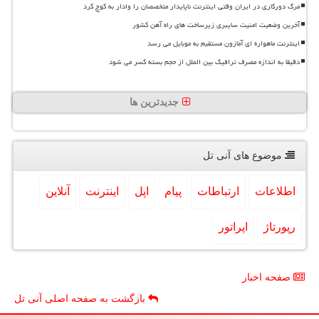
مرگ دورکاری در ایران وقتی اینترنت ناپایدار متخصصان را وادار به کوچ کرد
آخرین وضعیت امنیت سایبری زیرساخت های راه آهن کشور
اینترنت ماهواره ای آمازون مستقیم به موبایل می رسد
دقیقا به اندازه مصرف ترافیک بین الملل از حجم بسته کسر می شود
جدیدترین ها
موضوع های آنی تل
اطلاعات
ارتباطات
پیام
اپل
اینترنت
آنلاین
رپورتاژ
اپراتور
صفحه اخبار
بازگشت به صفحه اصلی آنی تل