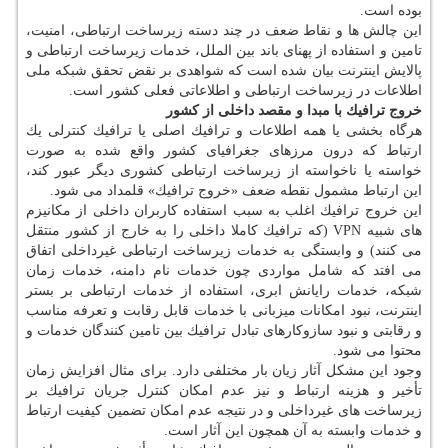
بوده است.
این چالش ها و نقاط ضعف در چند دسته زیرساخت ارتباطی، امنیت،
تامین و استفاده از پهنای باند بین الملل، خدمات زیرساخت ارتباطی و
پالایش اینترنت بیان شده است كه شواهدی بر نقض تحقق شبكه ملی
اطلاعات در زیرساخت ارتباطی و اطلاعاتی فعلی كشور است.
خروج ترافیك با مبدا و مقصد داخلی از كشور
هرگاه بخشی یا همه اطلاعات و ترافیك اصلی یا ترافیك كنترلی یك
ارتباط كه درون مرزهای جغرافیای كشور واقع شده به صورت
خواسته یا ناخواسته از زیرساخت ارتباطی كشوری دیگر عبور كند،
این ارتباط مشمول نقطه ضعف «خروج ترافیك» قلمداد می شود.
این خروج ترافیك اغلب به سبب استفاده كاربران داخلی از مكانیزم
های شبیه VPN (كه ترافیك كاملا داخلی را به خارج از كشور منتقل
می كنند) و وابستگی به خدمات زیرساخت ارتباطی غیرداخلی اتفاق
می افتد كه شامل مواردی چون خدمات نام دامنه، خدمات زمان
شبكه، خدمات رایانش ابری، استفاده از خدمات ارتباطی بر بستر
اینترنت، نبود امكانات میزبانی با خدمات قابل رقابت و تعرفه مناسب
و رقابتی و نبود سازوكارهای تبادل ترافیك بین تامین كنندگان خدمات و
محتوا می شود.
وجود این مشكل آثار زیان بار مختلفی دارد. برای مثال افزایش زمان
تأخیر و هزینه ارتباط و نیز عدم امكان كنترل جریان ترافیك بر
زیرساخت های غیرداخلی و در نتیجه عدم امكان تضمین كیفیت ارتباط
و خدمات وابسته به آن همچون این آثار است.