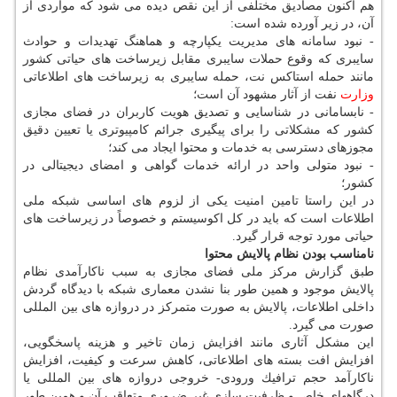
هم اكنون مصادیق مختلفی از این نقص دیده می شود كه مواردی از
آن، در زیر آورده شده است:
- نبود سامانه های مدیریت یكپارچه و هماهنگ تهدیدات و حوادث
سایبری كه وقوع حملات سایبری مقابل زیرساخت های حیاتی كشور
مانند حمله استاكس نت، حمله سایبری به زیرساخت های اطلاعاتی
وزارت
نفت از آثار مشهود آن است؛
- نابسامانی در شناسایی و تصدیق هویت كاربران در فضای مجازی
كشور كه مشكلاتی را برای پیگیری جرائم كامپیوتری یا تعیین دقیق
مجوزهای دسترسی به خدمات و محتوا ایجاد می كند؛
- نبود متولی واحد در ارائه خدمات گواهی و امضای دیجیتالی در
كشور؛
در این راستا تامین امنیت یكی از لزوم های اساسی شبكه ملی
اطلاعات است كه باید در كل اكوسیستم و خصوصاً در زیرساخت های
حیاتی مورد توجه قرار گیرد.
نامناسب بودن نظام پالایش محتوا
طبق گزارش مركز ملی فضای مجازی به سبب ناكارآمدی نظام
پالایش موجود و همین طور بنا نشدن معماری شبكه با دیدگاه گردش
داخلی اطلاعات، پالایش به صورت متمركز در دروازه های بین المللی
صورت می گیرد.
این مشكل آثاری مانند افزایش زمان تاخیر و هزینه پاسخگویی،
افزایش افت بسته های اطلاعاتی، كاهش سرعت و كیفیت، افزایش
ناكارآمد حجم ترافیك ورودی- خروجی دروازه های بین المللی یا
درگاههای خاص و ظرفیت سازی غیر ضروری متعاقب آن و همین طور