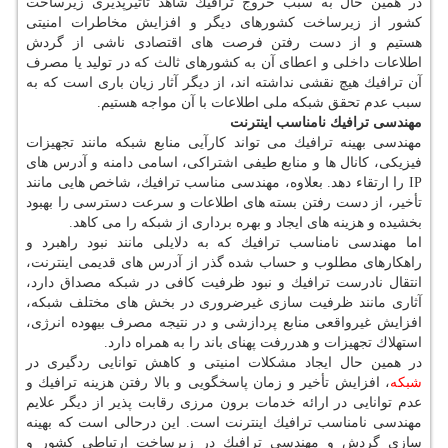
در همین حال به سبب خروج ترافیك شاهد تأثیرپذیری زیرساخت
كشور از زیرساخت كشورهای دیگر و افزایش مخاطرات امنیتی
هستیم و از دست رفتن فرصت های اقتصادی ناشی از گردش
اطلاعات داخلی و اعطای آن به كشورهای ثالث كه در تولید یا مصرف
آن ترافیك هیچ نقشی نداشته اند، از دیگر آثار زیان باری است كه به
سبب عدم تحقق شبكه ملی اطلاعات با آن مواجه هستیم.
مهندسی ترافیك نامناسب اینترنت
مهندسی بهینه ترافیك می تواند كارآیی منابع شبكه مانند تجهیزات
فیزیكی، كانال ها و منابع طیفی اشتراكی، اسامی دامنه و آدرس های
IP را ارتقاء دهد. بعلاوه، مهندسی مناسب ترافیك، شاخص هایی مانند
تأخیر، از دست رفتن بسته های اطلاعات و سرعت دسترسی را بهبود
بخشیده و هزینه های ایجاد و بهره برداری از شبكه را می كاهد.
اما مهندسی نامناسب ترافیك كه به دلایلی مانند نبود راهبرد و
راهكارهای مطلوب و حساب شده گذر از آدرس های قدیمی اینترنت،
انتقال نادرست ترافیك و نبود ظرفیت كافی در شبكه مصداق دارد،
آثاری مانند ظرفیت سازی غیرضروری در بخش های مختلف شبكه،
افزایش غیرواقعی منابع پردازشی و در نتیجه مصرف بیهوده انرژی،
استهلاك تجهیزات و هدررفت پهنای باند را به همراه دارد.
در همین حال ایجاد مشكلات امنیتی و كاهش توانایی ردگیری در
شبكه
، افزایش تأخیر و زمان پاسخگویی و بالا رفتن هزینه ترافیك و
عدم توانایی در ارائه خدمات برون مرزی رقابت پذیر از دیگر علایم
مهندسی نامناسب ترافیك اینترنت است. این درحالی است كه بهینه
سازی گردش و مهندسی ترافیك در زیرساخت ارتباطی كشور و