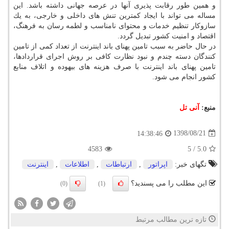
و همین طور رقابت پذیری آنها در عرصه جهانی داشته باشد. این
مساله می تواند با ایجاد كمترین تنش های داخلی و خارجی، به یك
سازوكار تنظیم خدمات و محتوای نامناسب و لطمه رسان به فرهنگ،
اقتصاد و امنیت كشور تبدیل گردد.
در حال حاضر به سبب تامین پهنای باند اینترنت از تعداد كمی از تامین
كنندگان دسته چندم و نبود نظارت كافی بر روش اجرای قراردادها،
تامین پهنای باند اینترنت با صرف هزینه های بیهوده و اتلاف منابع
كشور انجام می شود.
منبع:
آنی تل
1398/08/21
14:38:46
4583
5
/
5.0
تگهای خبر:
اپراتور
,
ارتباطات
,
اطلاعات
,
اینترنت
این مطلب را می پسندید؟
(0)
(1)
تازه ترین مطالب مرتبط