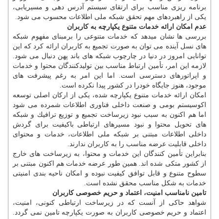
برنامه ریزی مناسب برای ارتقای سیستم آدرس دهی و مسیریابی،
یكی از راهبردهای مهم تحقق شبكه ملی اطلاعات محسوب می شود.
عدم امكان ارائه خدمات متنوع یكپارچه به كاربران
بررسی ها نشان میدهد كه خدمات متنوعی را برمبنای مفهوم شبكه
های نسل آینده می توان به صورت تجمیع به كاربران ارائه كرد كه این
توانایی امروز در دنیا در چارچوب شبكه های باند پهن دنبال می شود.
لازمه این امر، تأمین ارتباط مناسب بین تولیدكنندگان محتوا و خدمات
و اپراتورهای دسترسی است. اما این امر به رغم پیشرفت های
موجود، هنوز جایگاه خودرا در كشور پیدا نكرده است.
امكان ارائه خدمات متنوع یكپارچه شده، یكی از اركان اصلی توسعه
اكوسیستم بومی و صنعت داخلی فناوری اطلاعات شمرده می شود
اما هم اكنون به سبب نبود زیرساخت تجمیع و توزیع ترافیك و شبكه
های تحویل محتوا و نبود مسیرهای ارتباطی باكیفیت برای گردش
داخلی اطلاعات مبتنی بر شبكه ملی اطلاعات، خدمات و محتوای
داخلی قابلیت عرضه مناسب را به كاربران ندارند.
بنابراین تأمین كنندگان این خدمات و محتوا، به زیرساخت های خارج
از كشور متكی شده اند. همین طور عرضه خدمات هم اكنون مبتنی بر
سطوح متنوع و قابل توافق كیفیت نبوده و امكان ناحیه بندی امنیتی
خدمات به شكل مناسب محقق نشده است.
تامین نامناسب امنیت، اعتماد و حریم خصوصی كاربران
شواهد حاكی از آنست كه در زیرساخت ارتباطی كنونی، امنیت،
اعتماد و حریم خصوصی كاربران به صورت یكپارچه تامین نمی گردد.