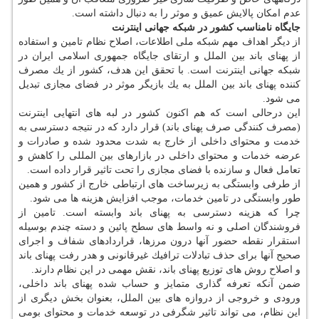
عدم امكان پالایش عمیق و موثر را به دنبال داشته است.
جایگاه نامناسب كشور در شبكه جهانی اینترنت
از دیگر اهداف مهم شبكه ملی اطلاعات، اصلاح نظام تامین و استفاده
از پهنای باند بین الملل و ارتقای جایگاه جمهوری اسلامی ایران در
شبكه جهانی اینترنت است. با تحقق این هدف، كشور از یك مصرف
كننده پهنای باند بین الملل به یك بازیگر موثر در فضای مجازی تبدیل
می شود.
این درحالی است كه هم اكنون كشور در لبه های انتهایی اینترنت
(مصرف كنندگی صرف پهنای باند) قرار دارد كه در نتیجه دسترسی به
خدمت و محتوای داخلی از خارج به شدت محدود شده و صادرات و
عرضه خدمات و محتوای داخلی در بازارهای بین المللی را كاهش و
تعامل فعال و سازنده با فضای مجازی را تحت تاثیر قرار داده است.
از طرفی وابستگی به زیرساخت های ارتباطی خارج از كشور و همین
طور وابستگی در تامین خدمات، موجب افزایش هزینه ها می شود.
چرا كه هزینه دسترسی به پهنای باند وابسته است. تامین از
فروشندگان اصلی و نه واسط های سطح پائین و دسته چندم بوسیله
استقرار نقطه حضور آنها درون مرزها، قراردادهای شفاف و اجرای
صحیح آنها برای حذف تبادلات ترافیك غیرقانونی و هدر رفت پهنای باند
و اصلاح روش های توزیع پهنای باند، نقش مهمی در این نظام دارند.
ضمن آنكه تعرفه گذاری متمایز و حساب شده پهنای باند داخلی،
ورودی و خروجی از دروازه های بین الملل، بعنوان بخش دیگری از
این نظام، می تواند تاثیر شگرفی در توسعه خدمات و محتوای بومی