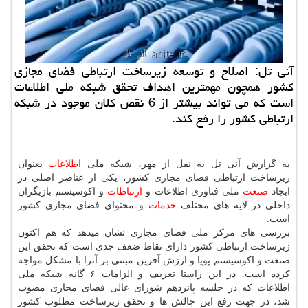
آنی تل: اصلاح و توسعه زیرساخت ارتباطی فضای مجازی
كشور همچون مهمترین اهداف تحقق شبكه ملی اطلاعات
است كه می تواند بیشتر از 6 نقص كلان موجود در شبكه
ارتباطی كشور را رفع كند.
به گزارش آنی تل به نقل از مهر، شبكه ملی
اطلاعات
بعنوان
زیرساخت ارتباطی فضای مجازی كشور، یكی از عناصر اصلی در
ایجاد
صنعت
ملی فناوری اطلاعات و
ارتباطات
و اكوسیستم بازیگران
داخلی در لایه های مختلف
خدمات
و محتوای فضای مجازی كشور
است.
بررسی های مركز ملی فضای مجازی نشان میدهد كه هم اكنون
زیرساخت ارتباطی كشور دارای نقاط ضعف جدی است كه تحقق این
صنعت و اكوسیستم پویا و ارزش آفرین مبتنی بر آنرا با مشكل مواجه
كرده است. در این راستا تعریف و الزامات ۶ گانه شبكه ملی
اطلاعات كه در جلسه پانزدهم شورای عالی فضای مجازی مصوب
شد، در جهت رفع این چالش ها و تحقق زیرساخت مطلوب كشور