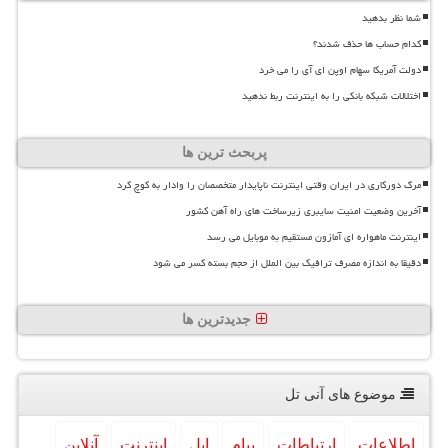
شما نظر بدهید
کدام حساب ها حذف شدند؟
دولت آمریکا سهام اوپن ای آی را می خرد
اختلالات شبکه بانکی را به اینترنت ربط ندهید
پربحث ترین ها
مرگ دورکاری در ایران وقتی اینترنت ناپایدار متخصصان را وادار به کوچ کرد
آخرین وضعیت امنیت سایبری زیرساخت های راه آهن کشور
اینترنت ماهواره ای آمازون مستقیم به موبایل می رسد
دقیقا به اندازه مصرف ترافیک بین الملل از حجم بسته کسر می شود
جدیدترین ها
موضوع های آنی تل
اطلاعات
ارتباطات
پیام
اپل
اینترنت
آنلاین