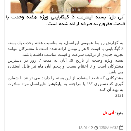
آنی تل: بسته اینترنت 3 گیگابایتی ویژه هفته وحدت با
قیمت مقرون به صرفه ارائه شده است.
به گزارش روابط عمومی ایرانسل، به مناسبت هفته وحدت یك بسته
3 گیگابایتی با قیمت 9 هزار تومان ارائه شده است تا مشتركان بتوانند
تجربه جدیدی از تركیب سرعت و قیمت مناسب داشته باشند.
بسته ویژه وحدت از تاریخ 19 آبان به مدت 7 روز در دسترس
مشتركان است و تا اختتام بیست و پنجم آبان ماه نیز قابل استفاده
می باشد.
مشتركانی كه قصد استفاده از این بسته را دارند می توانند با شماره
گیری كد دستوری *5# یا مراجعه به اپلیكیشن «ایرانسل من» مبادرت
به تهیه آن كنند.
2121
منبع:
آنی تل
1398/09/02
18:01:12