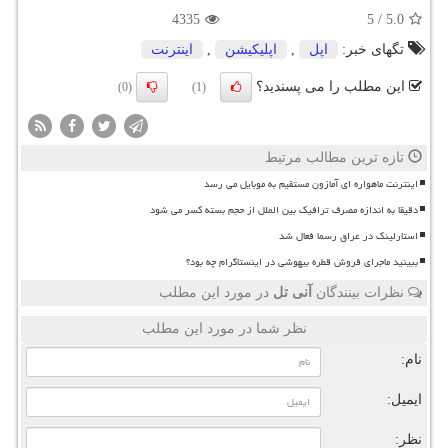
4335
5
/
5.0
تگهای خبر:
اپل
,
اپلیكیشن
,
اینترنت
این مطلب را می پسندید؟
(0)
(1)
تازه ترین مطالب مرتبط
اینترنت ماهواره ای آمازون مستقیم به موبایل می رسد
دقیقا به اندازه مصرف ترافیک بین الملل از حجم بسته کسر می شود
استارلینک در عراق رسما فعال شد
ببینید ماجرای فروش قطره بیهوشی در اینستاگرام چه بود؟
نظرات بینندگان
آنی تل
در مورد این مطلب
نظر شما در مورد این مطلب
نام:
ایمیل:
نظر: