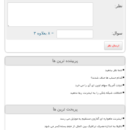
نظر:
سوال:
= ۸ بعلاوه ۳
پربیننده ترین ها
شما نظر بدهید
کدام حساب ها حذف شدند؟
دولت آمریکا سهام اوپن ای آی را می خرد
اختلالات شبکه بانکی را به اینترنت ربط ندهید
پربحث ترین ها
اینترنت ماهواره ای آمازون مستقیم به موبایل می رسد
دقیقا به اندازه مصرف ترافیک بین الملل از حجم بسته کسر می شود