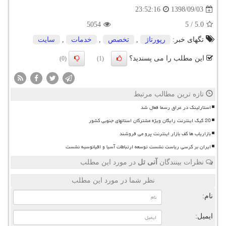
1398/09/03
23:52:16
5054
5
/
5.0
تگهای خبر:
رپورتاژ
,
تخصص
,
خدمات
,
سایت
این مطلب را می پسندید؟
(0)
(1)
تازه ترین مطالب مرتبط
استارلینک در عراق رسما فعال شد
20 گیگ اینترنت رایگان ویژه مشترکان استانهای جنوبی کشور
بازاریاب ها کف بازار اینترنت پرو می فروشند
ایران بر کرسی ریاست نشست توسعه ارتباطات آسیا و اقیانوسیه نشست
نظرات بینندگان
آنی تل
در مورد این مطلب
نظر شما در مورد این مطلب
نام:
ایمیل: