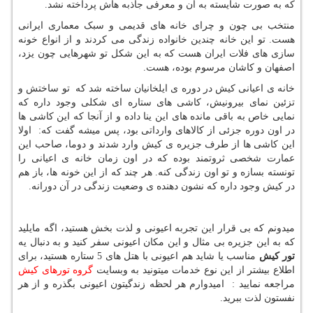
که به صورت شایسته به آن و معرفی جاذبه هاش پرداخته نشد.
منتخب بی چون و چرای خانه های قدیمی و سبک معماری ایرانی
هست. تو این خانه چندین خانواده زندگی می کردند و از انواع خونه
سازی های فلات ایران هست که به این شکل تو شهرهایی چون یزد،
اصفهان و کاشان مرسوم بوده، هست.
خانه ی اعیانی کیش در دوره ی ایلخانیان ساخته شد که تو ساختش و
تزئین نمای بیرونیش، کاشی های ستاره ای شکلی وجود داره که
نمایی خاص به باقی مانده های این ینا داده و از آنجا که این کاشی ها
در اون دوره جزئی از کالاهای وارداتی بود، پس میشه گفت که: اولا
این کاشی ها از طرف جزیره ی کیش وارد شدند و دوما، صاحب این
عمارت شخصی ثروتمند بوده که در اون زمان خانه ی اعیانی را
تونسته بسازه و تو اون زندگی کنه. هر چند که از این خونه ها، باز هم
در کیش وجود داره که نشون دهنده ی وضعیت زندگی در آن دورانه.
میدونم که بی قرار این تجربه اعیونی و لذت بخش هستید، اگه مایلید
که به این جزیره بی مثال و این مکان اعیونی سفر کنید و به دنبال یه
تور کیش
مناسب یا شاید هم اعیونی با هتل های 5 ستاره هستید، برای
اطلاع بیشتر از این نوع خدمات میتونید به وبسایت
گروه تورهای کیش
مراجعه نمایید : امیدوارم هر لحظه زندگیتون اعیونی بگذره و از هر
نفستون لذت ببرید.