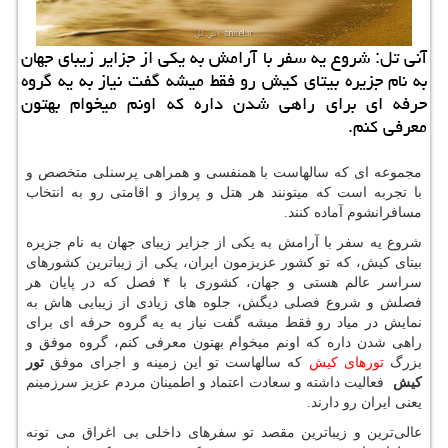
آنی تل: شروع یه سفر با آرامش به یكی از جزایر زیبای جهان
به نام جزیره بیتای كیش رو فقط میشه گفت نیاز به یه گروه
حرفه ای برای راهی شدن داره كه اونم میخوام بهتون
معرفی كنم.
مجموعه ای که سالهاست با همنفسی و همراهی پرسنلی متخصص و
با تجربه است که میتونند هر هتل و پرواز و اقامتی رو به انتخاب
مسافرانشوم آماده کنند.
شروع یه سفر با آرامش به یکی از جزایر زیبای جهان به نام جزیره
بیتای کیش، که تو کشور عزیزمون ایران، یکی از زیباترین کشورهای
سراسر عالم هستی و جهان، کشوری با ۴ فصل که در پایان هر
فصلش و شروع فصلی دیگش، جلوه های زیادی از زیبایی هاش به
نمایش در میاد رو فقط میشه گفت نیاز به یه گروه حرفه ای برای
راهی شدن داره که اونم میخوام بهتون معرفی کنم، گروه موفق و
بزرگ
تورهای کیش
که سالهاست تو این زمینه و اجرای موفق
تور
کیش
فعالیت داشته و سعادت اعتماد و اطمینان مردم عزیز سرزمینم
یعنی ایران رو دارند.
عالی‌ترین و زیباترین مقصد تو سفرهای داخلی بی اغراق می تونه