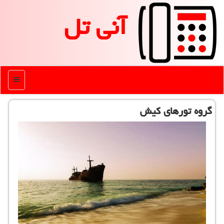
آنی تل
منو
گروه تورهای كیش