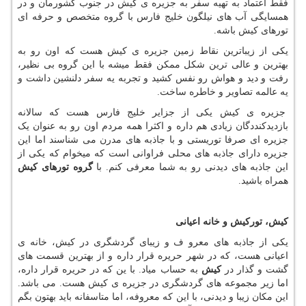
فقط اعتماد به تهیه سفر به جزیره ی کیش در جنوب کشورمان و در
همسایگی آب های نیلگون خلیج فارس با گروه متخصص و حرفه ای
تورهای کیش باشه.
یکی از زیباترین نقاط زمین جزیره ی کیش هست که اون رو به
بهترین و عالی ترین شکل ممکن فقط میشه با این گروه بی نظیر،
رفت و دید و هواش رو نفس کشید و تجربه یه سفر دلنشین داشت و
یه عالمه تصاویر و خاطره ساخت.
جزیره ی کیش یکی از جزایر خلیج فارس هست که سالانه
بازدیدکنددگان زیادی هم داره و اکثرا همه مردم اون رو به عنوان یک
جزیره ای صرفا توریستی و با جاذبه های مدرن می شناسند اما این
جزیره دارای جاذبه های محلی فراوانی است که میخوام که یکی از
این جاذبه های دیدنی رو به شما معرفی کنم. با
گروه تورهای کیش
همراه باشید.
کیش، تورکیش و خانه اعیانی
یکی از جاذبه های معرو ف و زیبای گردشگری در کیش، خانه ی
اعیانی هست، که در شهر حریره قرار داره و از بهترین قسمت های
گشت و گذار در
کیش
به حساب میاد. با ین که در حریره قرار داره،
اما زیر مجموعه های گردشگری در جزیره ی کیش هست. می باشد.
این مکان زیبا و دیدنی، با این که معروفه، اما متاسفانه باید بهتون بگم