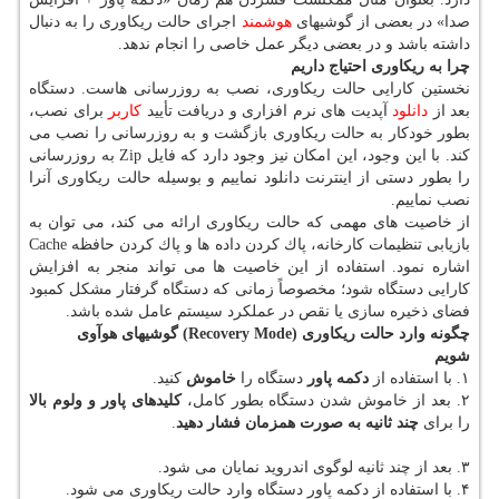
صدا» در بعضی از گوشیهای
هوشمند
اجرای حالت ریكاوری را به دنبال
داشته باشد و در بعضی دیگر عمل خاصی را انجام ندهد.
چرا به ریكاوری احتیاج داریم
نخستین كارایی حالت ریكاوری، نصب به روزرسانی هاست. دستگاه
بعد از
دانلود
آپدیت های نرم افزاری و دریافت تأیید
كاربر
برای نصب،
بطور خودكار به حالت ریكاوری بازگشت و به روزرسانی را نصب می
كند. با این وجود، این امكان نیز وجود دارد كه فایل Zip به روزرسانی
را بطور دستی از اینترنت دانلود نماییم و بوسیله حالت ریكاوری آنرا
نصب نماییم.
از خاصیت های مهمی كه حالت ریكاوری ارائه می كند، می توان به
بازیابی تنظیمات كارخانه، پاك كردن داده ها و پاك كردن حافظه Cache
اشاره نمود. استفاده از این خاصیت ها می تواند منجر به افزایش
كارایی دستگاه شود؛ مخصوصاً زمانی كه دستگاه گرفتار مشكل كمبود
فضای ذخیره سازی یا نقص در عملكرد سیستم عامل شده باشد.
چگونه وارد حالت ریكاوری (
Recovery Mode
) گوشیهای هوآوی
شویم
۱. با استفاده از
دكمه پاور
دستگاه را
خاموش
كنید.
۲. بعد از خاموش شدن دستگاه بطور كامل،
كلیدهای پاور و ولوم بالا
را برای
چند ثانیه به صورت همزمان فشار دهید
.
۳. بعد از چند ثانیه لوگوی اندروید نمایان می شود.
۴. با استفاده از دكمه پاور دستگاه وارد حالت ریكاوری می شود.