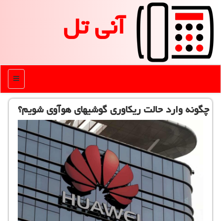
آنی تل
منو
چگونه وارد حالت ریكاوری گوشیهای هوآوی شویم؟