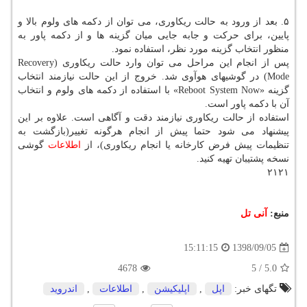
۵. بعد از ورود به حالت ریكاوری، می توان از دكمه های ولوم بالا و
پایین، برای حركت و جابه جایی میان گزینه ها و از دكمه پاور به
منظور انتخاب گزینه مورد نظر، استفاده نمود.
پس از انجام این مراحل می توان وارد حالت ریكاوری (Recovery
Mode) در گوشیهای هوآوی شد. خروج از این حالت نیازمند انتخاب
گزینه «Reboot System Now» با استفاده از دكمه های ولوم و انتخاب
آن با دكمه پاور است.
استفاده از حالت ریكاوری نیازمند دقت و آگاهی است. علاوه بر این
پیشنهاد می شود حتما پیش از انجام هرگونه تغییر(بازگشت به
تنظیمات پیش فرض كارخانه یا انجام ریكاوری)، از
اطلاعات
گوشی
نسخه پشتیبان تهیه كنید.
۲۱۲۱
منبع:
آنی تل
1398/09/05
15:11:15
4678
5
/
5.0
تگهای خبر:
اپل
,
اپلیكیشن
,
اطلاعات
,
اندروید