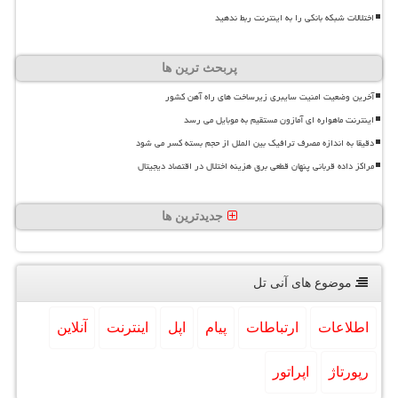
اختلالات شبکه بانکی را به اینترنت ربط ندهید
پربحث ترین ها
آخرین وضعیت امنیت سایبری زیرساخت های راه آهن کشور
اینترنت ماهواره ای آمازون مستقیم به موبایل می رسد
دقیقا به اندازه مصرف ترافیک بین الملل از حجم بسته کسر می شود
مراکز داده قربانی پنهان قطعی برق هزینه اختلال در اقتصاد دیجیتال
جدیدترین ها
موضوع های آنی تل
اطلاعات
ارتباطات
پیام
اپل
اینترنت
آنلاین
رپورتاژ
اپراتور