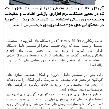
آنی تل: حالت ریكاوری محیطی مجزا از سیستم عامل است
كه در تعمیر مشكلات نرم افزاری، بازیابی اطلاعات و تنظیمات
و نصب به روزرسانی استفاده می شود. حالت ریكاوری تقریباً
در تمامگوشی های هوشمنداندرویدی دردسترس است.
حالت ریكاوری (Recovery Mode) در دستگاه های اندرویدی، محیطی
مستقل و سبك است كه روی قسمتی مجزا از سیستم عامل دستگاه
قرار می گیرد. با ورود به این بخش می توان اقدام
هایكاربردیمانندبازگشت به تنظیمات كارخانه (Factory Reset)، حذف
حافظه Cache اپلیكیشن ها، انجامبه روزرسانی های خاص و...
راانجامداد.
ذات متن باز سیستم عامل اندروید و امكان شخصی سازی های
گوناگون در بخش های مختلف، به سازندگان این امكان را می دهدكه
از روش های مختلفی برای ورود به حالت ریكاوری درگوشی های
هوشمنداندرویدی استفاده كنند.
به طور معمول برای ورود به حالت ریكاوری درگوشی های اندرویدی
استفاده از كلیدهای تركیبی بعنوان میان بر است. با این وجود به سبب
تعدد شركت های سازنده، روش های مختلفی هم برای این كار وجود
دارد. بعنوان مثال ممكنست فشردن هم زمان «دكمه پاور + افزایش