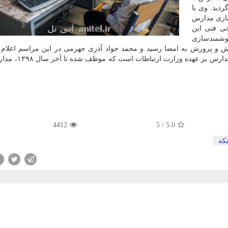
ردید. وی با
زی مدارس
ی فنی این
هوشمندسازی
ش و پرورش به امضا رسید و محمد جواد آذری جهرمی در این مراسم اعلام ن
مبنای ماده ۶۹ سند توسعه، لایه زیرساخت هوشمندسازی 
4412
5
/
5.0
كه