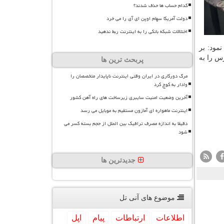
کدام حساب ها حذف شدند؟
دولت آمریکا سهام اوپن ای آی را می خرد
اختلالات شبکه بانکی را به اینترنت ربط ندهید
مود: بر
مدارس بر عهده وزارت ارتباطات است كه موظف شده تا آخر سال ۱۳۹۸، مدارس را به
پربحث ترین ها
مرگ دورکاری در ایران وقتی اینترنت ناپایدار متخصصان را
وادار به کوچ کرد
آخرین وضعیت امنیت سایبری زیرساخت های راه آهن کشور
اینترنت ماهواره ای آمازون مستقیم به موبایل می رسد
دقیقا به اندازه مصرف ترافیک بین الملل از حجم بسته کسر می
شود
جدیدترین ها
موضوع های آنی تل
اطلاعات
ارتباطات
پیام
اپل