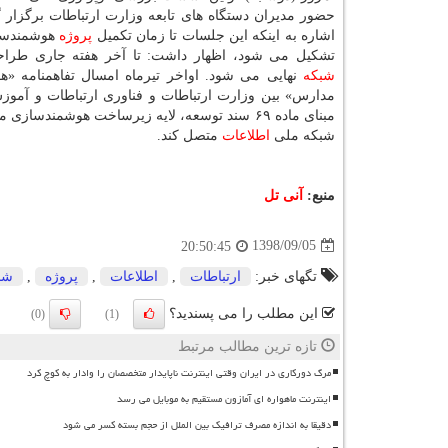
حضور مدیران دستگاه های تابعه وزارت ارتباطات برگزار گ
اشاره به اینكه این جلسات تا زمان تكمیل
پروژه
هوشمندسا
تشكیل می شود، اظهار داشت: تا آخر هفته جاری طراح
شبكه
نهایی می شود. اواخر تیرماه امسال تفاهمنامه «
مدارس» بین وزارت ارتباطات و فناوری ارتباطات و آموز
شبكه ملی
اطلاعات
متصل كند.
منبع:
آنی تل
1398/09/05
20:50:45
تگهای خبر:
ارتباطات
,
اطلاعات
,
پروژه
,
شب
این مطلب را می پسندید؟
(0)
(1)
تازه ترین مطالب مرتبط
مرگ دورکاری در ایران وقتی اینترنت ناپایدار متخصصان را وادار به کوچ کرد
اینترنت ماهواره ای آمازون مستقیم به موبایل می رسد
دقیقا به اندازه مصرف ترافیک بین الملل از حجم بسته کسر می شود