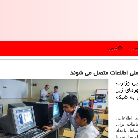
رتاژ
فناوری
یی وزارت
رهای زیر
 به شبكه
 اطلاعات،
باطات برای
نفر و روستاها، بامداد
ل مدارس با