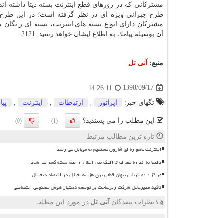
مشتركانی كه در روزهای قطع اینترنت بسته دیتا داشته اند
طرح جبرانی ویژه ای در نظر گرفته است؛ در این طرح 
مشتركان دارای انواع بسته های اینترنت، بسته ای رایگ
آن بوسیله پیامك به اطلاع ایشان خواهد رسید. 2121
منبع:
آنی تل
1398/09/17
14:26:11
تگهای خبر:
اپراتور
,
ارتباطات
,
اینترنت
,
پیا
این مطلب را می پسندید؟
(0)
(1)
تازه ترین مطالب مرتبط
اینترنت ماهواره ای آمازون مستقیم به موبایل می رسد
دقیقا به اندازه مصرف ترافیک بین الملل از حجم بسته کسر می شود
مراکز داده قربانی پنهان قطعی برق هزینه اختلال در اقتصاد دیجیتال
تاکید مدیرعامل شرکت زیرساخت بر توسعه دستیار هوش مصنوعی اختصاصی
نظرات بینندگان
آنی تل
در مورد این مطلب