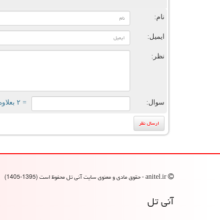
ن
نام:
ایمیل:
نظر:
سوال:
= ۲ بعلاوه ۱
anitel.ir - حقوق مادی و معنوی سایت آنی تل محفوظ است (1395-1405)
آنی تل