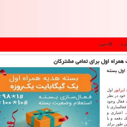
رتاژ
فناوری
همراه اول برای تمامی مشتركان
 اول بسته
،
اپراتور
اول
 خود در نظر
ت فعال وجود
فعالسازی تا
 اعتباری و
 دفعه و با
مایند. همین طور برای