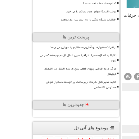
کدام حساب ها حذف شدند؟
دولت آمریکا سهام اوپن ای آی را می خرد
 جزئیات
اختلالات شبکه بانکی را به اینترنت ربط ندهید
پربحث ترین ها
اینترنت ماهواره ای آمازون مستقیم به موبایل می رسد
دقیقا به اندازه مصرف ترافیک بین الملل از حجم بسته کسر می
شود
مراکز داده قربانی پنهان قطعی برق هزینه اختلال در اقتصاد
دیجیتال
تاکید مدیرعامل شرکت زیرساخت بر توسعه دستیار هوش
مصنوعی اختصاصی
جدیدترین ها
موضوع های آنی تل