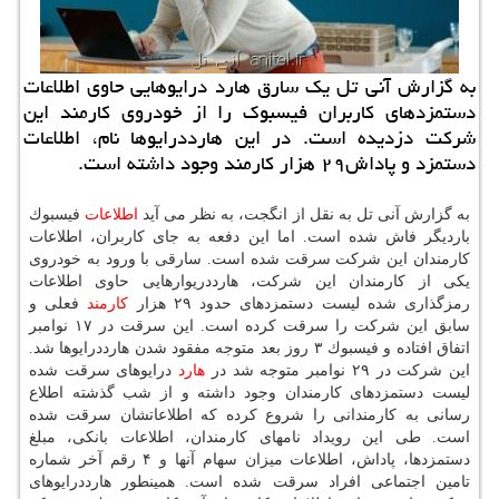
به گزارش آنی تل یك سارق هارد درایوهایی حاوی اطلاعات
دستمزدهای كاربران فیسبوك را از خودروی كارمند این
شركت دزدیده است. در این هارددرایوها نام، اطلاعات
دستمزد و پاداش۲۹ هزار كارمند وجود داشته است.
به گزارش آنی تل به نقل از انگجت، به نظر می آید
اطلاعات
فیسبوك
باردیگر فاش شده است. اما این دفعه به جای كاربران، اطلاعات
كارمندان این شركت سرقت شده است. سارقی با ورود به خودروی
یكی از كارمندان این شركت، هارددریوارهایی حاوی اطلاعات
رمزگذاری شده لیست دستمزدهای حدود ۲۹ هزار
كارمند
فعلی و
سابق این شركت را سرقت كرده است. این سرقت در ۱۷ نوامبر
اتفاق افتاده و فیسبوك ۳ روز بعد متوجه مفقود شدن هارددرایوها شد.
این شركت در ۲۹ نوامبر متوجه شد در
هارد
درایوهای سرقت شده
لیست دستمزدهای كارمندان وجود داشته و از شب گذشته اطلاع
رسانی به كارمندانی را شروع كرده كه اطلاعاتشان سرقت شده
است. طی این رویداد نامهای كارمندان، اطلاعات بانكی، مبلغ
دستمزدها، پاداش، اطلاعات میزان سهام آنها و ۴ رقم آخر شماره
تامین اجتماعی افراد سرقت شده است. همینطور هارددرایوهای