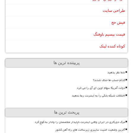
طراحی سایت
فیش حج
قیمت بیسیم باوفنگ
کوتاه کننده لینک
پربیننده ترین ها
شما نظر بدهید
کدام حساب ها حذف شدند؟
دولت آمریکا سهام اوپن ای آی را می خرد
اختلالات شبکه بانکی را به اینترنت ربط ندهید
پربحث ترین ها
مرگ دورکاری در ایران وقتی اینترنت ناپایدار متخصصان را وادار به کوچ کرد
آخرین وضعیت امنیت سایبری زیرساخت های راه آهن کشور