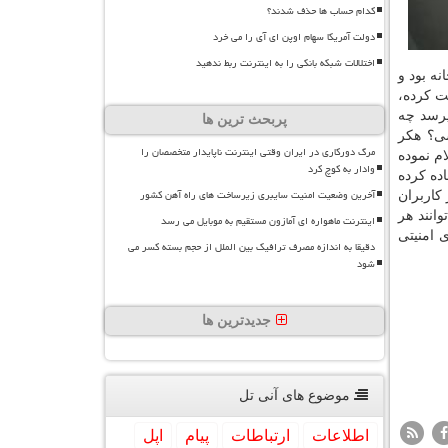
کدام حساب ها حذف شدند؟
دولت آمریکا سهام اوپن ای آی را می خرد
اختلالات شبکه بانکی را به اینترنت ربط ندهید
ه بود و
بودند. دختر او آلیسیا صدایی از اتاق خوابش می شنود و به آنجا می رود. ویدئدیویی كه دوربین Ring ثبت كرده،
پرسد چه
پربحث ترین ها
شی؟ هكر
مرگ دورکاری در ایران وقتی اینترنت ناپایدار متخصصان را
میان شركت Ring طی اطلاعیه ای اعلام نموده
وادار به کوچ کرد
ده كرده
آخرین وضعیت امنیت سایبری زیرساخت های راه آهن کشور
كاربران
انند هر
اینترنت ماهواره ای آمازون مستقیم به موبایل می رسد
ر می رود. Ring ابزارهای امنیتی
دقیقا به اندازه مصرف ترافیک بین الملل از حجم بسته کسر می
شود
جدیدترین ها
موضوع های آنی تل
اطلاعات
ارتباطات
پیام
اپل