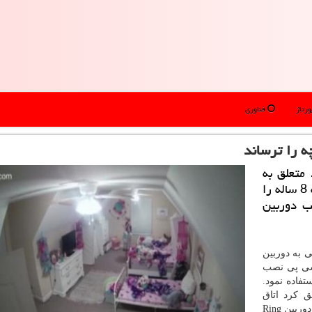
رتاژ
فناوری
ه را ترساند
 متعلق به
شركت آمازون كه در خانه نصب شده، یك دختربچه 8 ساله را
د و نصب دوربین
 به دوربین
ی سی سی پی نصب
رساندن یك دختربچه ۸ ساله استفاده نمود.
ق كرد اتاق
خوابش را بهم بریزد. اشلی لی می مادر این دختر ۸ ساله دوربین Ring