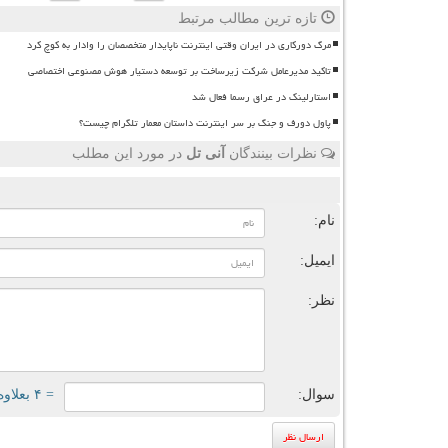
تازه ترین مطالب مرتبط
مرگ دورکاری در ایران وقتی اینترنت ناپایدار متخصصان را وادار به کوچ کرد
تاکید مدیرعامل شرکت زیرساخت بر توسعه دستیار هوش مصنوعی اختصاصی
استارلینک در عراق رسما فعال شد
پاول دورف و جنگ بر سر اینترنت داستان معمار تلگرام چیست؟
نظرات بینندگان
آنی تل
در مورد این مطلب
ن
نام:
ایمیل:
نظر:
سوال:
= ۴ بعلاوه ۲