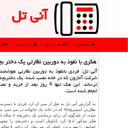
آنی تل
صفحه اصلی
مطالب آنی تل
درباره آنی تل
رپو
هكری با نفوذ به دوربین نظارتی یك دختر بچ
آنی تل: فردی بانفوذ به دوربین نظارتی هوشمند
ترساند. این هك تنها 4 روز بعد از خری
انجام شده است.
به گزارش آنی تل به نقل از سی ان ان، فردی با دسترسی
نظارتی امنیتیRing كه در خانه یك خانواده در م
شده، از بلندگوی آن برای ت
هكر مذكور ادعا كرد بابانوئل است و دختربچه را تشوی