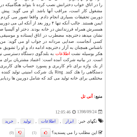
را در اتاق خواب دخترانش نصب كرده تا بتواند هنگامیكه 
مشغول كار است، مراقب آنها باشد. او می گوید: پیش ا
دوربین تحقیقات بسیاری انجام دادم. واقعا تصور می كردم
ایمن هستند. جالب آنكه تنها ۴ روز بعد از آنكه لی می دوربین را نصب كرد، فردی آنرا
نشان میدهد دختربچه مضطرب در اتاق ایستاده و موسیقی 
كسی آنجاست. صدایی مردانه در جواب او می گوید: من 
هكر بوسیله نشت
اطلاعات
به بلندگوی دستگاه دسترسی نیا
است. در بیانیه شركت آمده است: اعتماد مشتریان برای ما 
از یك واژه برای نام كاربری و پسورد حساب های كاربری م
دستگاهی را هك كنند. Ring یك شركت امنیتی تولید كننده
م
مختلفی برای خانه تولید می كند كه شامل دوربین ها ردیاب
منبع:
آنی تل
1398/09/24
12:05:46
تگهای خبر:
ابزار
,
اطلاعات
,
تولید
,
خرید
این مطلب را می پسندید؟
(0)
(1)