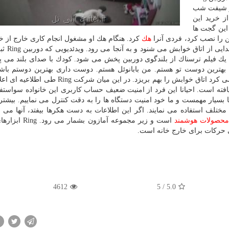
در شیفت شب
ز خرید این
 این گجت ها
هك
كرد. هنگام هك او مشغول انجام كاری خارج از خان
همسرش همراه فرزندانش در خانه 
یك فیلم ترسناك از بلندگوی دوربین پخش می شود. كودك با صدای بلند می 
بهترین دوست تو هستم. من بابانوئل هستم. دوست داری بهترین دوستم با
ناشناس همچنان به آزار دختربچه ادامه داد و او را تشویق می كرد اتاق خوابش را بهم بریزد. در این 
فته است. احیانا این فرد از امنیت ضعیف حساب كاربری این خانواده سواستفا
بسیار مهمست و ما خود امنیت دستگاه ها را به دقت كنترل می نماییم. بیشتر 
ختلف استفاده می نمایند. اگر این اطلاعات به دست هكرها بیفتد، آنها می تو
حصولات
هوشمند
است و زیر مجموعه آمازون بشما
ی حركات برای خارج خانه است.
4612
5
/
5.0