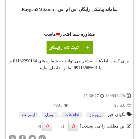
سامانه پیامکی رایگان اس ام اس :
RayganSMS.com
مشاوره شما افتخار
❤️
ماست
برای کسب اطلاعات بیشتر می توانید به شماره های 01132290134 و
یا 09116665601 تماس حاصل نمایید.
1398/09/25
15:38:27
4901
5
/
5.0
تگهای خبر:
رپورتاژ
,
اطلاعات
,
ایمیل
,
اینترنت
این مطلب را می پسندید؟
(0)
(2)