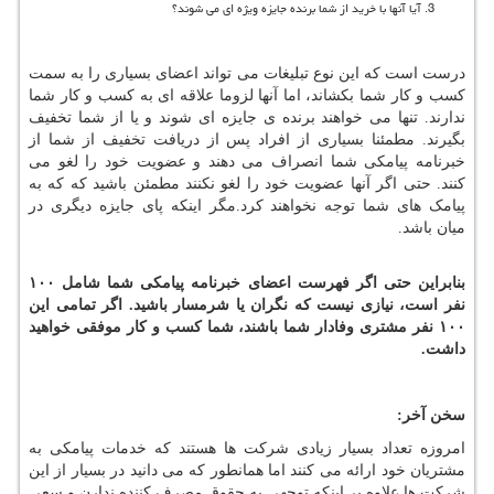
آیا آنها با خرید از شما برنده جایزه ویژه ای می شوند؟
درست است که این نوع تبلیغات می تواند اعضای بسیاری را به سمت
کسب و کار شما بکشاند، اما آنها لزوما علاقه ای به کسب و کار شما
ندارند. تنها می خواهند برنده ی جایزه ای شوند و یا از شما تخفیف
بگیرند. مطمئنا بسیاری از افراد پس از دریافت تخفیف از شما از
خبرنامه پیامکی شما انصراف می دهند و عضویت خود را لغو می
کنند. حتی اگر آنها عضویت خود را لغو نکنند مطمئن باشید که که به
پیامک های شما توجه نخواهند کرد.مگر اینکه پای جایزه دیگری در
میان باشد.
بنابراین حتی اگر فهرست اعضای خبرنامه پیامکی شما شامل
۱۰۰
نفر است، نیازی نیست که نگران یا شرمسار باشید. اگر تمامی این
۱۰۰ نفر مشتری وفادار شما باشند، شما کسب و کار موفقی خواهید
داشت.
سخن آخر:
امروزه تعداد بسیار زیادی شرکت ها هستند که خدمات پیامکی به
مشتریان خود ارائه می کنند اما همانطور که می دانید در بسیار از این
شرکت ها علاوه بر اینکه توجهی به حقوق مصرف کننده ندارن و سعی