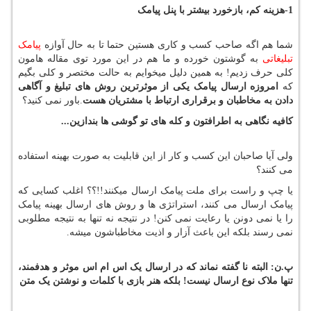
1-هزینه کم
، بازخورد بیشتر با پنل پیامک
شما هم اگه صاحب کسب و کاری هستین حتما تا به حال آوازه
پیامک
تبلیغاتی
به گوشتون خورده و ما هم در این مورد توی مقاله هامون
کلی حرف زدیم! به همین دلیل میخوایم به حالت مختصر و کلی بگیم
که
امروزه ارسال پیامک یکی از موثرترین روش های تبلیغ و آگاهی
دادن به مخاطبان و برقراری ارتباط با مشتریان هست
.باور نمی کنید؟
کافیه نگاهی به اطرافتون و کله های تو گوشی ها بندازین...
ولی آیا صاحبان این کسب و کار از این قابلیت به صورت بهینه استفاده
می کنند؟
یا چپ و راست برای ملت پیامک ارسال میکنند!!؟؟ اغلب کسایی که
پیامک ارسال می کنند، استراتژی ها و روش های ارسال بهینه پیامک
را یا نمی دونن یا رعایت نمی کنن! در نتیجه نه تنها به نتیجه مطلوبی
نمی رسند بلکه این باعث آزار و اذیت مخاطباشون میشه.
پ.ن: البته نا گفته نماند که در ارسال یک اس ام اس موثر و هدفمند،
تنها ملاک نوع ارسال نیست! بلکه هنر بازی با کلمات و نوشتن یک متن