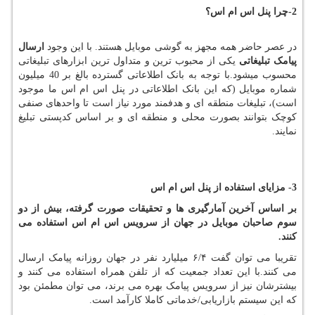
2-چرا پنل اس ام اس؟
در عصر حاضر همه مجهز به گوشی موبایل هستند. با این وجود
ارسال
پیامک تبلیغاتی
یکی از محبوب ترین و متداول ترین ابزارهای تبلیغاتی
محسوب میشود.
با توجه به بانک اطلاعاتی گسترده بالغ بر 40 میلیون
شماره موبایل (که این بانک اطلاعاتی در پنل اس ام اس ما موجود
است)
، تبلیغات منطقه ای و هدفمند مورد نیاز است تا واحدهای صنفی
کوچک بتوانند بصورت محلی و منطقه ای و بر اساس کدپستی تبلیغ
نمایند
.
3- مزایای استفاده از پنل اس ام اس
بر اساس آخرین آمارگیری ها و تحقیقات صورت گرفته، بیش از دو
سوم صاحبان موبایل در جهان از سرویس اس ام اس استفاده می
کنند
.
تقریبا می توان گفت ۶/۴ میلیارد نفر در جهان روزانه پیامک ارسال
می کنند.با این تعداد جمعیت که از تلفن همراه استفاده می کنند و
بیشترشان نیز از سرویس پیامک بهره می برند، می توان مطمئن بود
که این سیستم بازاریابی/خدماتی کاملا کارآمد است.