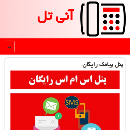
آنی تل
منو
پنل پیامك رایگان