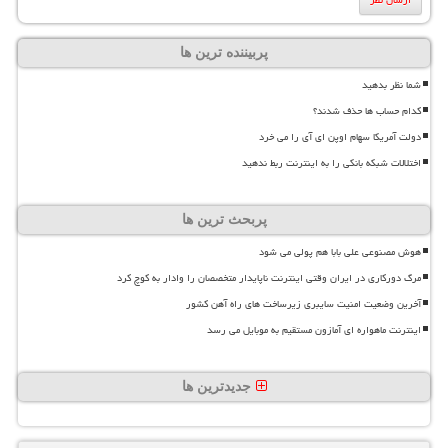
پربیننده ترین ها
شما نظر بدهید
کدام حساب ها حذف شدند؟
دولت آمریکا سهام اوپن ای آی را می خرد
اختلالات شبکه بانکی را به اینترنت ربط ندهید
پربحث ترین ها
هوش مصنوعی علی بابا هم پولی می شود
مرگ دورکاری در ایران وقتی اینترنت ناپایدار متخصصان را وادار به کوچ کرد
آخرین وضعیت امنیت سایبری زیرساخت های راه آهن کشور
اینترنت ماهواره ای آمازون مستقیم به موبایل می رسد
جدیدترین ها