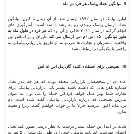
9- میانگین تعداد پیامک هر فرد در ماه
اولین پیامک در سال ۱۹۹۲ ارسال شد. از آن زمان تا کنون میانگین
تعداد ارسال پیامک روندی رو به رشد داشته است. آمارگیری های
انجام گرفته در سال ۲۰۱۱ حاکی از آن بود که
هر فرد در طول ماه به
طور میانگین
۱۵۰ اس ام اس ارسال می کند
.بنابرای و بر اساس این
واقعیت مشتریان و تجارت ها می توانند از طریق بازاریابی پیامکی به
راحتی با یکدیگر در ارتباط باشند.
10- نصیحتی برای استفاده کننده گان پنل اس ام اس
عده ای از متخصصان بازاریابی معتقد بودند که هر چه قدر تعداد
شماره تلفن هایی که داشته باشید بیشتر باید، بازاریابی پیامکی برای
تجارت شما بهتر عمل خواهد کرد.این جمله را می توان به عنوان
بدترین نصیحتی که درباره بازاریابی پیامکی گفته شده است نام
برد.شاید اکنون بپرسید چرا؟ ما در جواب خواهیم گفت: زیرا واقعیت
ندارد.
شاید در ابتدا این جمله بسیار درست به نظر برسد. تصور کنید تعداد
اعضای فهرست خبرنامه پیامکی خود را در طول یک شب از ۵ نفر به